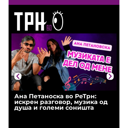
Ана Петаноска во РеТрн:
Ри
искрен разговор, музика од
го
душа и големи соништа
За
и 