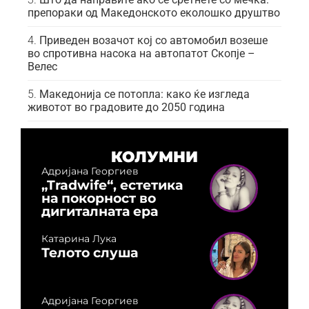
препораки од Македонското еколошко друштво
Приведен возачот кој со автомобил возеше
во спротивна насока на автопатот Скопје –
Велес
Македонија се потопла: како ќе изгледа
животот во градовите до 2050 година
КОЛУМНИ
Адријана Георгиев
„Tradwife“, естетика
на покорност во
дигиталната ера
Катарина Лука
Телото слуша
Адријана Георгиев