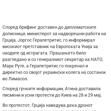
Според брифинг доставен до дипломатските
дописници, министерот за надворешни работи на
Грција, Јоргос Герапетритис, го информирал
високиот претставник на Европската Унија за
наодите од истрагата. Прашањето било
разгледано и со генералниот секретар на НАТО,
Марк Руте, а Герапетритис го покренал и
директно со својот украински колега на состанок
во Лимасол.
Според грчките информации, Атина доставила
писмени и усни протести до Киев на 28 и 29 мај.
Во протестот, Грција наведува дека дронот