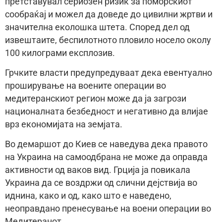
претставувал сериозен ризик за поморскиот
сообраќај и можел да доведе до цивилни жртви и
значителна еколошка штета. Според дел од
извештаите, беспилотното пловило носело околу
100 килограми експлозив.
Грчките власти предупредуваат дека евентуално
проширување на воените операции во
медитеранскиот регион може да ја загрози
националната безбедност и негативно да влијае
врз економијата на земјата.
Во демаршот до Киев се наведува дека правото
на Украина на самоодбрана не може да оправда
активности од ваков вид. Грција ја повикала
Украина да се воздржи од слични дејствија во
иднина, како и од, како што е наведено,
неоправдано пренесување на воени операции во
Медитеранот.