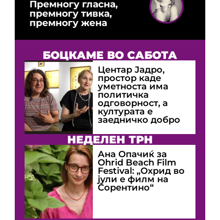
Премногу гласна,
премногу тивка,
премногу жена
БОЦКАМЕ ВО САБОТА
Центар Јадро,
простор каде
уметноста има
политичка
одговорност, а
културата е
заедничко добро
НЕДЕЛЕН ТРН
Ана Опачиќ за
Оhrid Beach Film
Festival: „Охрид во
јули е филм на
Сорентино“