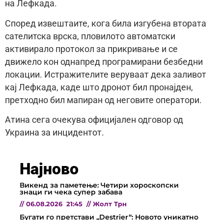
на Лефкада.
Според извештаите, кога била изгубена втората
сателитска врска, пловилото автоматски
активирало протокол за прикривање и се
движело кон однапред програмирани безбедни
локации. Истражителите веруваат дека заливот
кај Лефкада, каде што дронот бил пронајден,
претходно бил мапиран од неговите оператори.
Атина сега очекува официјален одговор од
Украина за инцидентот.
Најново
Викенд за паметење: Четири хороскопски
знаци ги чека супер забава
//
06.08.2026
21:45
//
Жолт Трн
Бугати го претстави „Destrier“: Новото уникатно