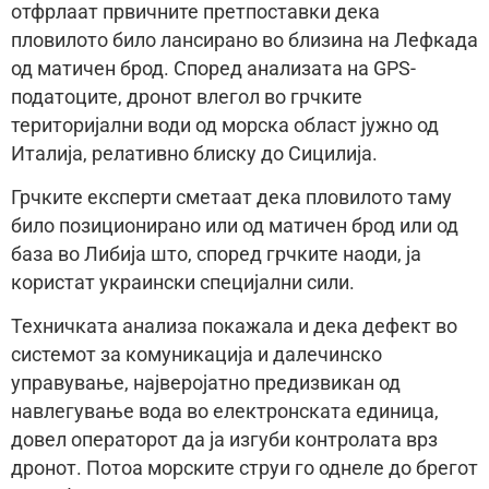
отфрлаат првичните претпоставки дека
пловилото било лансирано во близина на Лефкада
од матичен брод. Според анализата на GPS-
податоците, дронот влегол во грчките
територијални води од морска област јужно од
Италија, релативно блиску до Сицилија.
Грчките експерти сметаат дека пловилото таму
било позиционирано или од матичен брод или од
база во Либија што, според грчките наоди, ја
користат украински специјални сили.
Техничката анализа покажала и дека дефект во
системот за комуникација и далечинско
управување, најверојатно предизвикан од
навлегување вода во електронската единица,
довел операторот да ја изгуби контролата врз
дронот. Потоа морските струи го однеле до брегот