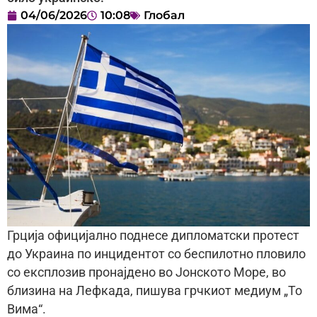
04/06/2026
10:08
Глобал
Грција официјално поднесе дипломатски протест
до Украина по инцидентот со беспилотно пловило
со експлозив пронајдено во Јонското Море, во
близина на Лефкада, пишува грчкиот медиум „То
Вима“.