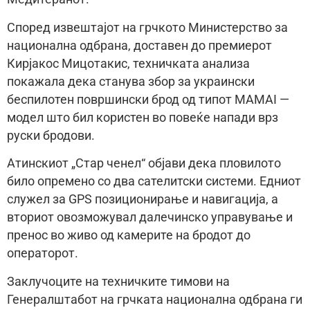
Според извештајот на грчкото Министерство за
национална одбрана, доставен до премиерот
Кирјакос Мицотакис, техничката анализа
покажала дека станува збор за украински
беспилотен површински брод од типот MAMAI —
модел што бил користен во повеќе напади врз
руски бродови.
Атинскиот „Стар ченел“ објави дека пловилото
било опремено со два сателитски системи. Едниот
служел за GPS позиционирање и навигација, а
вториот овозможувал далечинско управување и
пренос во живо од камерите на бродот до
операторот.
Заклучоците на техничките тимови на
Генералштабот на грчката национална одбрана ги