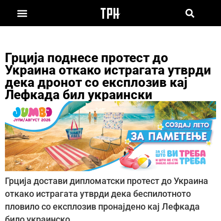
Грција поднесе протест до
Украина откако истрагата утврди
дека дронот со експлозив кај
Лефкада бил украински
Грција достави дипломатски протест до Украина
откако истрагата утврди дека беспилотното
пловило со експлозив пронајдено кај Лефкада
било украинско.