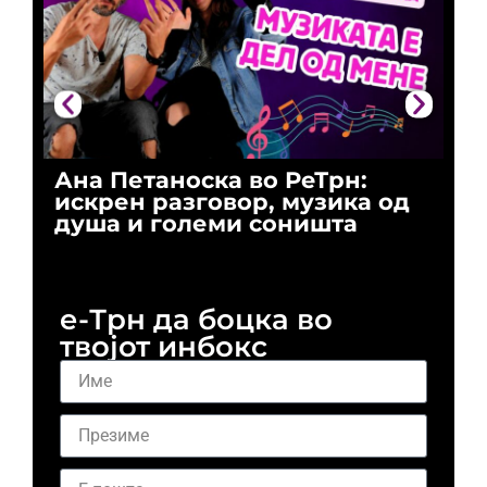
Ана Петаноска во РеТрн:
Ри
искрен разговор, музика од
го
душа и големи соништа
За
и 
е-Трн да боцка во
твојот инбокс