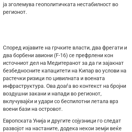
ја зголемува геополитичката нестабилност во
регионот.
Според изјавите на грчките власти, два фрегати и
два борбени авиони (F-16) се префрлени кон
источниот дел на Медитеранот за да ги зајакнат
безбедносните капацитети на Кипар во услови на
растечки ризици по цивилната и воената
инфраструктура. Ова доаѓа во контекст на бројни
воздушни закани и напади во регионот,
вклучувајќи и удари со беспилотни летала врз
воени бази на островот.
Европската Унија и другите сојузници го следат
развојот на настаните, додека некои земји веќе