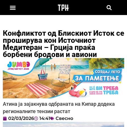
Конфликтот од Блискиот Исток се
проширува кон Источниот
Медитеран – Грција праќа
борбени бродови и авиони
Атина ја зајакнува одбраната на Кипар додека
регионалните тензии растат
02/03/2026
14:41
Свесно