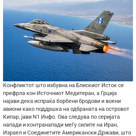
Конфликтот што избувна на Блискиот Исток се
префрла кон Источниот Медитеран, а Грција
најави дека испраќа борбени бродови и воени
авиони како поддршка на одбраната на островот
Кипар, јави N1 Инфо. Ова следува по серијата
напади и контранапади меѓу силите на Иран,
Израел и Соединетите Американски Држави, што