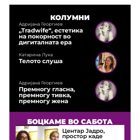
КОЛУМНИ
Адријана Георгиев
„Tradwife“, естетика
на покорност во
дигиталната ера
Катарина Лука
Телото слуша
Адријана Георгиев
Премногу гласна,
премногу тивка,
премногу жена
БОЦКАМЕ ВО САБОТА
Центар Јадро,
простор каде