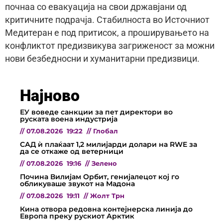
почнаа со евакуација на свои државјани од
критичните подрачја. Стабилноста во Источниот
Медитеран е под притисок, а проширувањето на
конфликтот предизвикува загриженост за можни
нови безбедносни и хуманитарни предизвици.
Најново
ЕУ воведе санкции за пет директори во
руската воена индустрија
//
07.08.2026
19:22
//
Глобал
САД ѝ плаќаат 1,2 милијарди долари на RWE за
да се откаже од ветерници
//
07.08.2026
19:16
//
Зелено
Почина Вилијам Орбит, генијалецот кој го
обликуваше звукот на Мадона
//
07.08.2026
19:11
//
Жолт Трн
Кина отвора редовна контејнерска линија до
Европа преку рускиот Арктик