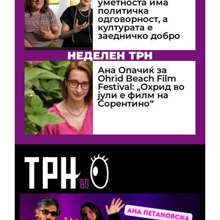
уметноста има
политичка
одговорност, а
културата е
заедничко добро
НЕДЕЛЕН ТРН
Ана Опачиќ за
Оhrid Beach Film
Festival: „Охрид во
јули е филм на
Сорентино“