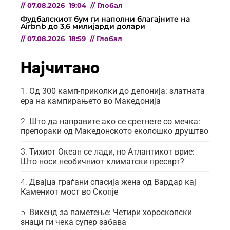
//
07.08.2026
19:04
//
Глобал
Фудбалскиот бум ги наполни благајните на
Airbnb до 3,6 милијарди долари
//
07.08.2026
18:59
//
Глобал
Најчитано
Од 300 камп-приколки до депонија: златната
ера на кампирањето во Македонија
Што да направите ако се сретнете со мечка:
препораки од Македонското еколошко друштво
Тихиот Океан се лади, но Атлантикот врие:
Што носи необичниот климатски пресврт?
Двајца граѓани спасија жена од Вардар кај
Камениот мост во Скопје
Викенд за паметење: Четири хороскопски
знаци ги чека супер забава