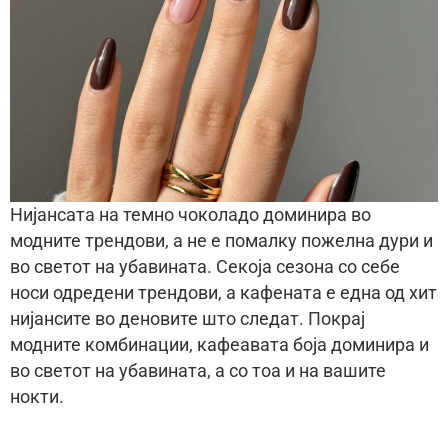
Нијансата на темно чоколадо доминира во
модните трендови, а не е помалку пожелна дури и
во светот на убавината. Секоја сезона со себе
носи одредени трендови, а кафената е една од хит
нијансите во деновите што следат. Покрај
модните комбинации, кафеавата боја доминира и
во светот на убавината, а со тоа и на вашите
нокти.