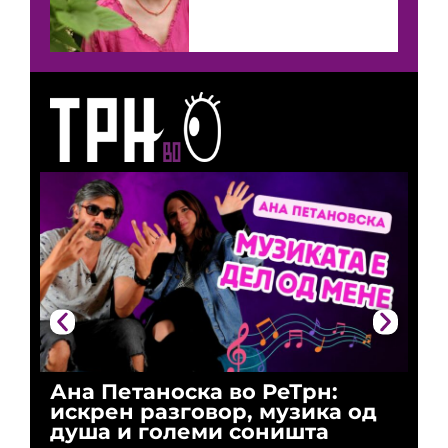
Ана Петаноска во РеТрн:
Ри
искрен разговор, музика од
го
душа и големи соништа
За