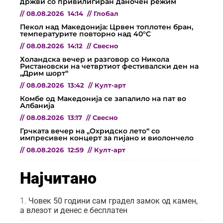
држви со привилигиран даночен режим
//
08.08.2026
14:14
//
Глобал
Пекол над Македонија: Црвен топлотен бран,
температурите повторно над 40°C
//
08.08.2026
14:12
//
Свесно
Холандска вечер и разговор со Никола
Ристановски на четвртиот фестивалски ден на
„Дрим шорт“
//
08.08.2026
13:42
//
Култ-арт
Комбе од Македонија се запалило на пат во
Албанија
//
08.08.2026
13:17
//
Свесно
Грчката вечер на „Охридско лето“ со
импресивен концерт за пијано и виолончело
//
08.08.2026
12:59
//
Култ-арт
Најчитано
Човек 50 години сам градел замок од камен,
а влезот и денес е бесплатен