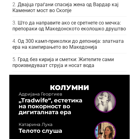
Двајца граѓани спасија жена од Вардар кај
Камениот мост во Скопје
Што да направите ако се сретнете со мечка:
препораки од Македонското еколошко друштво
Од 300 камп-приколки до депонија: златната
ера на кампирањето во Македонија
Град без кирија и сметки: Жителите сами
произведуваат струја и носат вода
КОЛУМНИ
Адријана Георгиев
„Tradwife“, естетика
на покорност во
дигиталната ера
Катарина Лука
Телото слуша