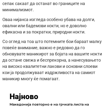
сепак сакаат да останат во границите на
минимализмот.
Оваа нијанса изгледа особено убава на долги,
овални или бадемови нокти, но е доволно
ефикасна и за пократки, природни нокти.
Со оглед на тоа што потемните бои бараат малку
повеќе внимание, важно е редовно да го
обновувате маникирот за бојата на вашите нокти
да остане свежа и беспрекорна, а нанесувањето
на високо квалитетни лакови и основни слоеви
кои ја продолжуваат издржливоста на самиот
маникир многу ќе помагаат.
Најново
Македонија повторно е на грчката листа на