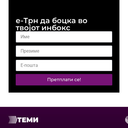
и 
е-Трн да боцка во
твојот инбокс
Претплати се!
ТЕМИ