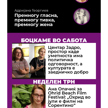
Адријана Георгиев
Премногу гласна,
премногу тивка,
премногу жена
БОЦКАМЕ ВО САБОТА
Центар Јадро,
простор каде
уметноста има
политичка
одговорност, а
културата е
заедничко добро
НЕДЕЛЕН ТРН
Ана Опачиќ за
Оhrid Beach Film
Festival: „Охрид во
јули е филм на
Сорентино“