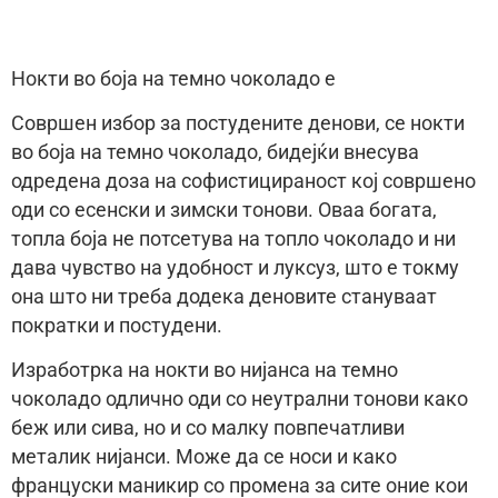
Нокти во боја на темно чоколадо е
Совршен избор за постудените денови, се нокти
во боја на темно чоколадо, бидејќи внесува
одредена доза на софистицираност кој совршено
оди со есенски и зимски тонови. Оваа богата,
топла боја не потсетува на топло чоколадо и ни
дава чувство на удобност и луксуз, што е токму
она што ни треба додека деновите стануваат
пократки и постудени.
Изработрка на нокти во нијанса на темно
чоколадо одлично оди со неутрални тонови како
беж или сива, но и со малку повпечатливи
металик нијанси. Може да се носи и како
француски маникир со промена за сите оние кои