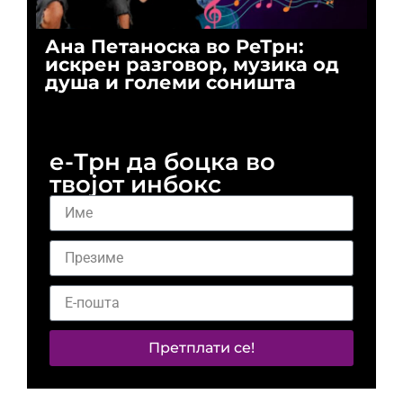
Ана Петаноска во РеТрн:
Ри
искрен разговор, музика од
го
душа и големи соништа
За
и 
е-Трн да боцка во
твојот инбокс
Претплати се!