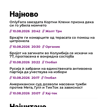
Најново
OnlyFans ѕвездата Кортни Клени призна дека
си го убила момчето
//
10.08.2026
20:42
//
Жолт Трн
Бркајте ги комарците од терасата со помош на
цитронела
//
10.08.2026
20:30
//
Органик
Бројот на загинати во Колумбија се искачи на
77, прогласена е вонредна состојба
//
10.08.2026
20:22
//
Глобал
Русија ѝ забрани на единствената антивоена
партија да учествува на избори
//
10.08.2026
20:17
//
Глобал
Американски суд дозволи масовни тужби
против Мета, Гугл и ТикТок за зависност
//
10.08.2026
20:07
//
Хај-тек
Најчитано