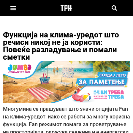
Функција на клима-уредот што
речиси никој не ја користи:
Повеќе разладување и помали
сметки
Многумина се прашуваат што значи опцијата Fan
на клима-уредот, иако се работи за многу корисна
функција. Fan режимот помага за проветрување
на просторијата, одржува свежина и е енергетски