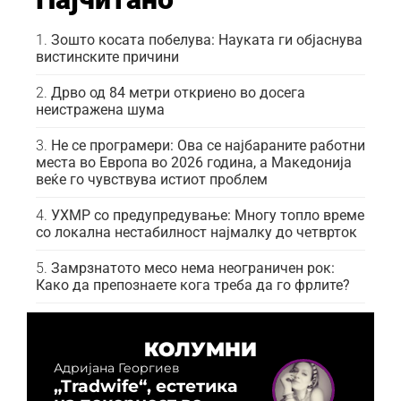
Зошто косата побелува: Науката ги објаснува
вистинските причини
Дрво од 84 метри откриено во досега
неистражена шума
Не се програмери: Ова се најбараните работни
места во Европа во 2026 година, а Македонија
веќе го чувствува истиот проблем
УХМР со предупредување: Многу топло време
со локална нестабилност најмалку до четврток
Замрзнатото месо нема неограничен рок:
Како да препознаете кога треба да го фрлите?
КОЛУМНИ
Адријана Георгиев
„Tradwife“, естетика