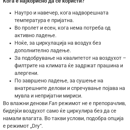
Кога е најкорисно да се користи?
Наутро и навечер, кога надворешната
температура е пријатна.
Во пролет и есен, кога нема потреба од
активно ладење.
Ноќе, за циркулација на воздух без
дополнително ладење.
За подобрување на квалитетот на воздухот –
филтрите на климата ќе задржат прашина и
алергени.
По завршено ладење, за сушење на
внатрешните делови и спречување појава на
мувла и непријатни мириси.
Во влажни денови
Fan
режимот не е препорачлив,
бидејќи воздухот само ќе циркулира без да се
намали влагата. Во такви услови, подобра опција
е режимот „Dry“.