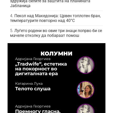
здружија силите за заштита на планината
Јабланица
Пекол над Македонија: Црвен топлотен бран,
температурите повторно над 40°C
Луѓето родени во овие три знаци попрво би се
мачеле отколку да побараат помош
КОЛУМНИ
Адријана Георгиев
„Tradwife“, естетика
на покорност во
дигиталната ера
Катарина Лука
Телото слуша
Адријана Георгиев
Премногу гласна,