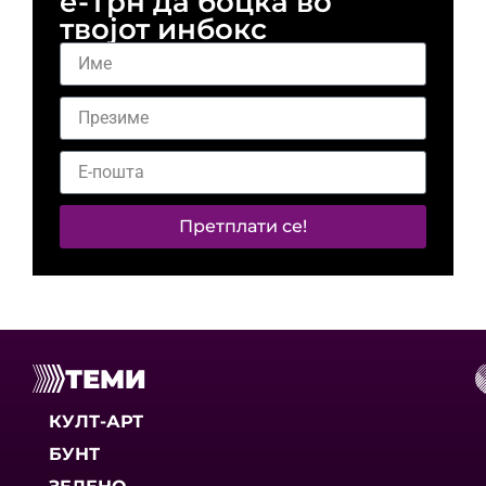
е-Трн да боцка во
твојот инбокс
Претплати се!
ТЕМИ
КУЛТ-АРТ
БУНТ