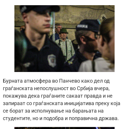
Бурната атмосфера во Панчево како дел од
граѓанската непослушност во Србија вчера,
покажува дека граѓаните сакаат правда и не
запираат со граѓанската иницијатива преку која
се борат за исполнување на барањата на
студентите, но и подобра и поправична држава.