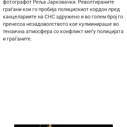
фотографот Реља Јарковачки. Револтираните
граѓани кои го пробија полицискиот кордон пред
канцелариите на СНС здружено и во голем број го
пренесоа незадоволството кое кулминираше во
тензична атмосфера со конфликт меѓу полицијата
и граѓаните.