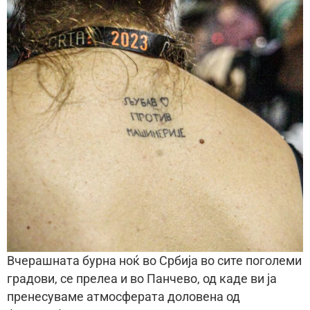
Вчерашната бурна ноќ во Србија во сите поголеми
градови, се прелеа и во Панчево, од каде ви ја
пренесуваме атмосферата доловена од