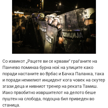
Со извикот „Рацете ви се крвави“ граѓаните на
Панчево поминаа бурна ноќ на улиците како
поради настаните во Врбас и Бачка Паланка, така
и поради немилиот инцидент кога човек на скутер
згази деца и нивниот тренер на реката Тамиш.
Иако првобитно извршителот на делото беше
пуштен на слобода, подоцна бил приведен во
станица.