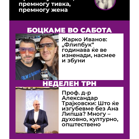
премногу тивка,
премногу жена
БОЦКАМЕ ВО САБОТА
Жарко Иванов:
„Флипбук“
годинава ќе ве
изненади, насмее
и збуни
НЕДЕЛЕН ТРН
Проф. д-р
Александар
Трајковски: Што ќе
изгубевме без Ана
Липша? Многу –
духовно, културно,
општествено