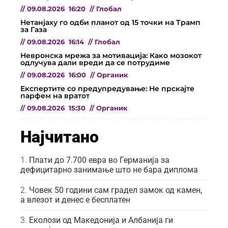
//
09.08.2026
16:20
//
Глобал
Нетанјаху го одби планот од 15 точки на Трамп
за Газа
//
09.08.2026
16:14
//
Глобал
Невронска мрежа за мотивација: Како мозокот
одлучува дали вреди да се потрудиме
//
09.08.2026
16:00
//
Органик
Експертите со предупредување: Не прскајте
парфем на вратот
//
09.08.2026
15:30
//
Органик
Најчитано
Плати до 7.700 евра во Германија за
дефицитарно занимање што не бара диплома
Човек 50 години сам градел замок од камен,
а влезот и денес е бесплатен
Еколози од Македонија и Албанија ги