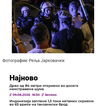
Фотографии: Реља Јарковачки
Најново
Дрво од 84 метри откриено во досега
неистражена шума
//
09.08.2026
16:30
//
Зелено
Индонезија заплени 1,3 тони кетамин скриени
во 65 вреќи на танзаниски брод