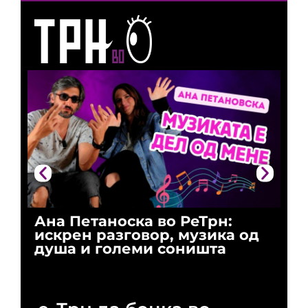
Ана Петаноска во РеТрн:
Ри
искрен разговор, музика од
го
душа и големи соништа
За
и 