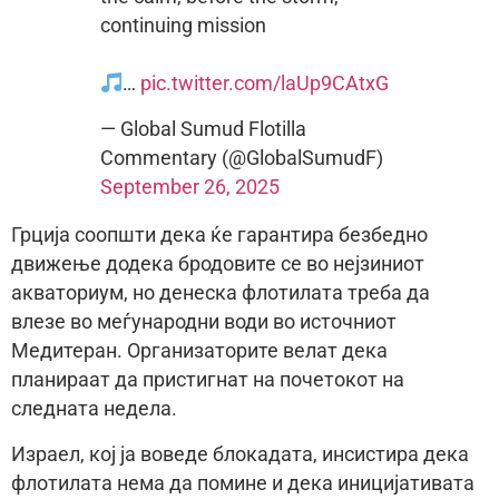
continuing mission
…
pic.twitter.com/laUp9CAtxG
— Global Sumud Flotilla
Commentary (@GlobalSumudF)
September 26, 2025
Грција соопшти дека ќе гарантира безбедно
движење додека бродовите се во нејзиниот
акваториум, но денеска флотилата треба да
влезе во меѓународни води во источниот
Медитеран. Организаторите велат дека
планираат да пристигнат на почетокот на
следната недела.
Израел, кој ја воведе блокадата, инсистира дека
флотилата нема да помине и дека иницијативата