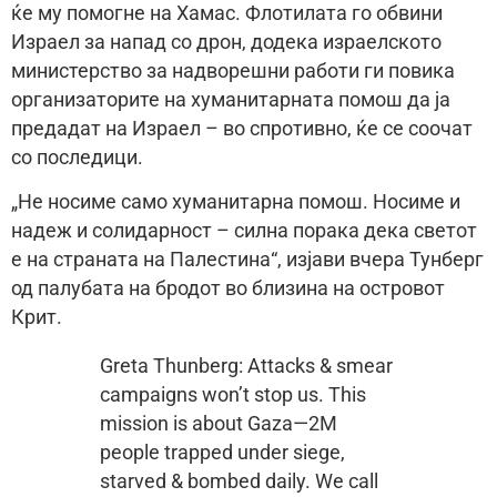
ќе му помогне на Хамас. Флотилата го обвини
Израел за напад со дрон, додека израелското
министерство за надворешни работи ги повика
организаторите на хуманитарната помош да ја
предадат на Израел – во спротивно, ќе се соочат
со последици.
„Не носиме само хуманитарна помош. Носиме и
надеж и солидарност – силна порака дека светот
е на страната на Палестина“, изјави вчера Тунберг
од палубата на бродот во близина на островот
Крит.
Greta Thunberg: Attacks & smear
campaigns won’t stop us. This
mission is about Gaza—2M
people trapped under siege,
starved & bombed daily. We call