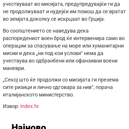
учествуваат во мисијата, предупредувајќи ги да
не продолжуваат и нудејќи им помош да се вратат
во земјата доколку се искрцаат во Грција.
Во соопштението се наведува дека
распоредениот воен брод ќе интервенира само во
операции за спасување на море или хуманитарни
мисии и дека „ни под кои услови“ нема да
учествува во одбранбени или офанзивни воени
маневри.
„Секој што ќе продолжи со мисијата ги презема
сите ризици и лично одговара за нив“, порача
италијанското министерство.
Извор:
Index.hr
Најново