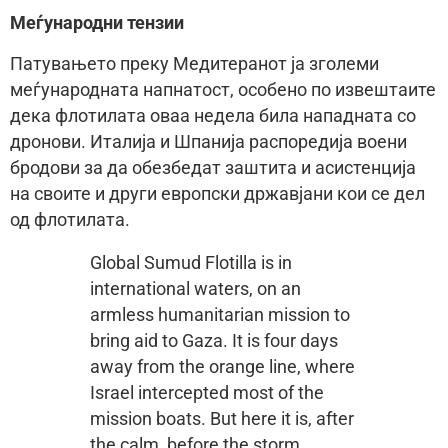
Меѓународни тензии
Патувањето преку Медитеранот ја зголеми
меѓународната напнатост, особено по извештаите
дека флотилата оваа недела била нападната со
дронови. Италија и Шпанија распоредија воени
бродови за да обезбедат заштита и асистенција
на своите и други европски државјани кои се дел
од флотилата.
Global Sumud Flotilla is in
international waters, on an
armless humanitarian mission to
bring aid to Gaza. It is four days
away from the orange line, where
Israel intercepted most of the
mission boats. But here it is, after
the calm, before the storm,