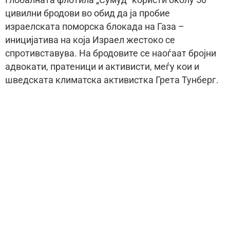
цивилни бродови во обид да ја пробие
израелската поморска блокада на Газа –
иницијатива на која Израел жестоко се
спротивставува. На бродовите се наоѓаат бројни
адвокати, пратеници и активисти, меѓу кои и
шведската климатска активистка Грета Тунберг.