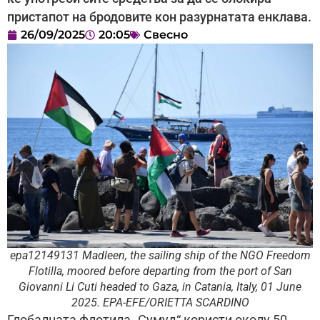
пристапот на бродовите кон разурнатата енклава.
26/09/2025
20:05
Свесно
epa12149131 Madleen, the sailing ship of the NGO Freedom
Flotilla, moored before departing from the port of San
Giovanni Li Cuti headed to Gaza, in Catania, Italy, 01 June
2025. EPA-EFE/ORIETTA SCARDINO
Глобалната флотила „Сумуд“ користи околу 50