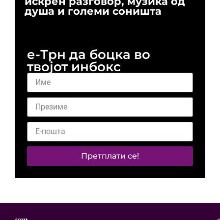
искрен разговор, музика од
го
душа и големи соништа
За
и 
е-Трн да боцка во
твојот инбокс
Претплати се!