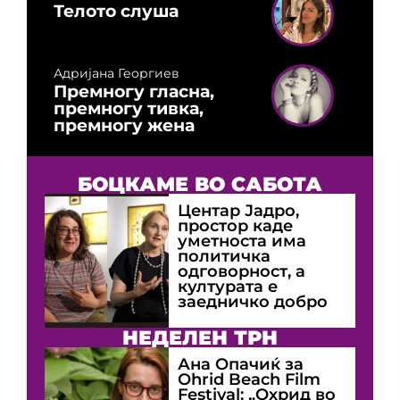
Телото слуша
Адријана Георгиев
Премногу гласна,
премногу тивка,
премногу жена
БОЦКАМЕ ВО САБОТА
Центар Јадро,
простор каде
уметноста има
политичка
одговорност, а
културата е
заедничко добро
НЕДЕЛЕН ТРН
Ана Опачиќ за
Оhrid Beach Film
Festival: „Охрид во