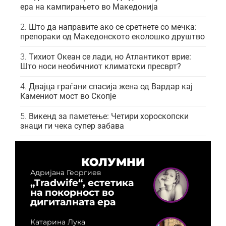
ера на кампирањето во Македонија
Што да направите ако се сретнете со мечка:
препораки од Македонското еколошко друштво
Тихиот Океан се лади, но Атлантикот врие:
Што носи необичниот климатски пресврт?
Двајца граѓани спасија жена од Вардар кај
Камениот мост во Скопје
Викенд за паметење: Четири хороскопски
знаци ги чека супер забава
КОЛУМНИ
Адријана Георгиев
„Tradwife“, естетика
на покорност во
дигиталната ера
Катарина Лука