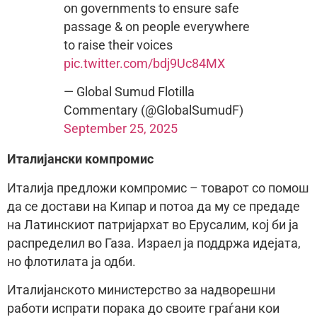
on governments to ensure safe
passage & on people everywhere
to raise their voices
pic.twitter.com/bdj9Uc84MX
— Global Sumud Flotilla
Commentary (@GlobalSumudF)
September 25, 2025
Италијански компромис
Италија предложи компромис – товарот со помош
да се достави на Кипар и потоа да му се предаде
на Латинскиот патријархат во Ерусалим, кој би ја
распределил во Газа. Израел ја поддржа идејата,
но флотилата ја одби.
Италијанското министерство за надворешни
работи испрати порака до своите граѓани кои