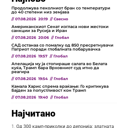
Продолжува пеколниот бран со температури
до 40 степени низ земјава
//
07.08.2026
20:19
//
Свесно
Американскиот Сенат изгласа нови жестоки
санкции за Русија и Иран
//
07.08.2026
20:06
//
Глобал
САД останаа со помалку од 850 пресретнувачи
Патриот поради глобалната побарувачка
//
07.08.2026
19:57
//
Глобал
Апелација му ја стопираше салата во Белата
куќа, Трамп бара Врховниот суд итно да
реагира
//
07.08.2026
19:54
//
Глобал
Камала Харис спрема враќање: Го критикува
Бајден за попустливост кон Трамп
//
07.08.2026
19:40
//
Глобал
Најчитано
Од 300 камп-приколки до депонија: златната