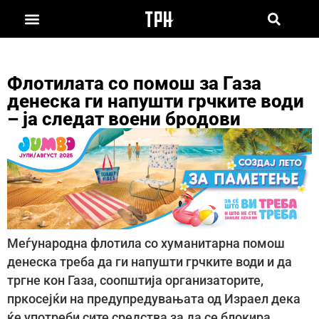
Флотилата со помош за Газа
денеска ги напушти грчките води
– ја следат воени бродови
Меѓународна флотила со хуманитарна помош
денеска треба да ги напушти грчките води и да
тргне кон Газа, соопштија организаторите,
пркосејќи на предупредувањата од Израел дека
ќе употреби сите средства за да се блокира