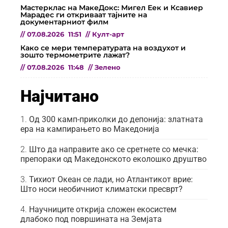
Мастерклас на МакеДокс: Мигел Еек и Ксавиер
Марадес ги откриваат тајните на
документарниот филм
//
07.08.2026
11:51
//
Култ-арт
Како се мери температурата на воздухот и
зошто термометрите лажат?
//
07.08.2026
11:48
//
Зелено
Најчитано
Од 300 камп-приколки до депонија: златната
ера на кампирањето во Македонија
Што да направите ако се сретнете со мечка:
препораки од Македонското еколошко друштво
Тихиот Океан се лади, но Атлантикот врие:
Што носи необичниот климатски пресврт?
Научниците открија сложен екосистем
длабоко под површината на Земјата