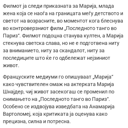
Филмот ја следи приказната за Марија, млада
жена која се наоѓа на границата меѓу детството и
светот на возрасните, во моментот кога блеснува
во контроверзниот филм „Последното танго во
Париз“. Филмот подоцна станува култен, а Марија
стекнува светска слава, но не е подготвена ниту
за вниманието, ниту за скандалот, ниту за
последиците што ќе го одбележат нејзиниот
живот.
Француските медиуми го опишуваат „Марија“
како чувствителен омаж на актерката Марија
Шнајдер, чиј живот засекогаш се променил по
снимањето на „Последното танго во Париз“.
Особено се издвојува изведбата на Анамарија
Вартоломеј, која критиката ја оценува како
прецизна, силна и потресна.