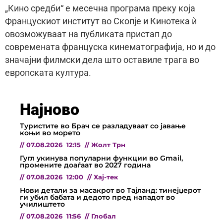
„Кино средби“ е месечна програма преку која
Францускиот институт во Скопје и Кинотека ѝ
овозможуваат на публиката пристап до
современата француска кинематографија, но и до
значајни филмски дела што оставиле трага во
европската култура.
Најново
Туристите во Брач се разладуваат со јавање
коњи во морето
//
07.08.2026
12:15
//
Жолт Трн
Гугл укинува популарни функции во Gmail,
промените доаѓаат во 2027 година
//
07.08.2026
12:00
//
Хај-тек
Нови детали за масакрот во Тајланд: тинејџерот
ги убил бабата и дедото пред нападот во
училиштето
//
07.08.2026
11:56
//
Глобал