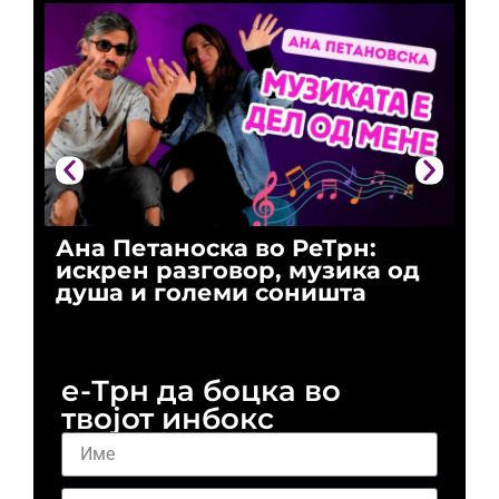
Ана Петаноска во РеТрн:
Ри
искрен разговор, музика од
го
душа и големи соништа
За
и 
е-Трн да боцка во
твојот инбокс