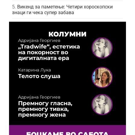
Викенд за паметење: Четири хороскопски
знаци ги чека супер забава
КОЛУМНИ
Адријана Георгиев
„Tradwife“, естетика
на покорност во
дигиталната ера
Катарина Лука
Телото слуша
Адријана Георгиев
Премногу гласна,
премногу тивка,
премногу жена
БОЦКАМЕ ВО САБОТА