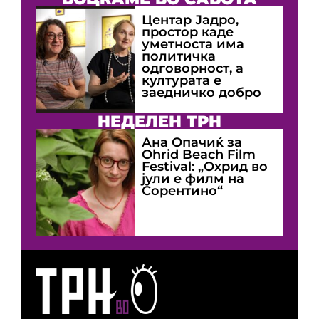
Центар Јадро,
простор каде
уметноста има
политичка
одговорност, а
културата е
заедничко добро
НЕДЕЛЕН ТРН
Ана Опачиќ за
Оhrid Beach Film
Festival: „Охрид во
јули е филм на
Сорентино“