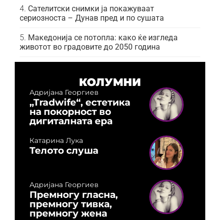
Сателитски снимки ја покажуваат
сериозноста – Дунав пред и по сушата
Македонија се потопла: како ќе изгледа
животот во градовите до 2050 година
КОЛУМНИ
Адријана Георгиев
„Tradwife“, естетика
на покорност во
дигиталната ера
Катарина Лука
Телото слуша
Адријана Георгиев
Премногу гласна,
премногу тивка,
премногу жена