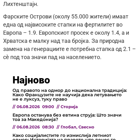
Лихтенштајн.
Фарските Острови (околу 55.000 жители) имаат
една од највисоките стапки на фертилитет во
Европа – 1.9. Европскиот просек е околу 1.4, а и
Хрватска е малку над таа бројка. За природна
замена на генерациите е потребна стапка од 2.1 –
сè под тоа значи пад на населението.
Најново
Од правото на одмор до национална традиција:
Како Французите не научија дека летувањето
не е луксуз, туку право
//
06.08.2026
09:00
//
Сторија
Европа останува без евтина струја: Што значи
тоа за Македонија?
//
06.08.2026
08:30
//
Глобал
,
Свесно
Како социјалистите го измислија летниот
одмор: Историјата на правото што денес го