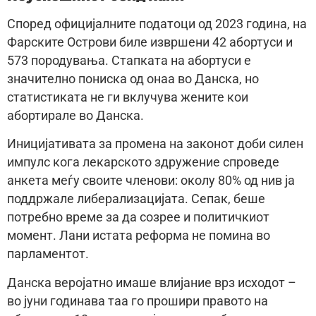
Според официјалните податоци од 2023 година, на
Фарските Острови биле извршени 42 абортуси и
573 породувања. Стапката на абортуси е
значително пониска од онаа во Данска, но
статистиката не ги вклучува жените кои
абортирале во Данска.
Иницијативата за промена на законот доби силен
импулс кога лекарското здружение спроведе
анкета меѓу своите членови: околу 80% од нив ја
поддржале либерализацијата. Сепак, беше
потребно време за да созрее и политичкиот
момент. Лани истата реформа не помина во
парламентот.
Данска веројатно имаше влијание врз исходот –
во јуни годинава таа го прошири правото на