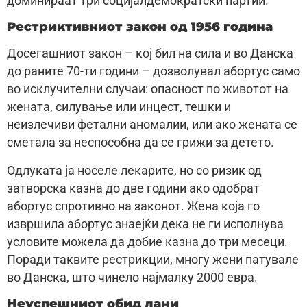
доминираат три социјалдемократски партии.
Рестриктивниот закон од 1956 година
Досегашниот закон – кој бил на сила и во Данска
до раните 70-ти години – дозволувал абортус само
во исклучителни случаи: опасност по животот на
жената, силување или инцест, тешки и
неизлечиви фетални аномалии, или ако жената се
сметала за неспособна да се грижи за детето.
Одлуката ја носеле лекарите, но со ризик од
затворска казна до две години ако одобрат
абортус спротивно на законот. Жена која го
извршила абортус знаејќи дека не ги исполнува
условите можела да добие казна до три месеци.
Поради таквите рестрикции, многу жени патувале
во Данска, што чинело најмалку 2000 евра.
Неуспешниот обид лани