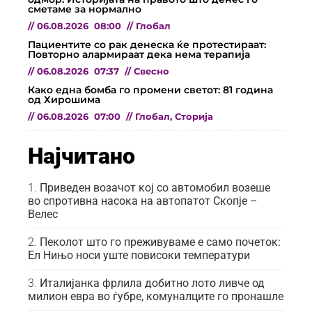
сметаме за нормално
//
06.08.2026
08:00
//
Глобал
Пациентите со рак денеска ќе протестираат:
Повторно алармираат дека нема терапија
//
06.08.2026
07:37
//
Свесно
Како една бомба го промени светот: 81 година
од Хирошима
//
06.08.2026
07:00
//
Глобал
,
Сторија
Најчитано
Приведен возачот кој со автомобил возеше
во спротивна насока на автопатот Скопје –
Велес
Пеколот што го преживуваме е само почеток:
Ел Нињо носи уште повисоки температури
Италијанка фрлила добитно лото ливче од
милион евра во ѓубре, комуналците го пронашле