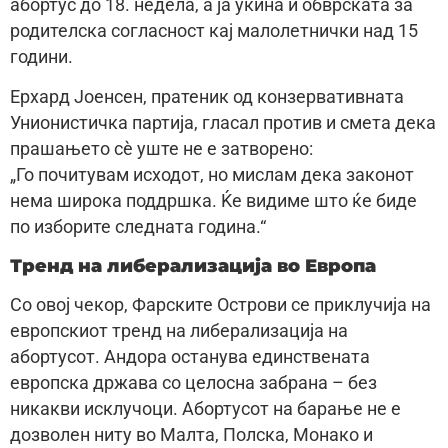
абортус до 18. недела, а ја укина и обврската за
родителска согласност кај малолетнички над 15
години.
Ерхард Јоенсен, пратеник од конзервативната
Унионистичка партија, гласал против и смета дека
прашањето сè уште не е затворено:
„Го почитувам исходот, но мислам дека законот
нема широка поддршка. Ќе видиме што ќе биде
по изборите следната година.“
Тренд на либерализација во Европа
Со овој чекор, Фарските Острови се приклучија на
европскиот тренд на либерализација на
абортусот. Андора останува единствената
европска држава со целосна забрана – без
никакви исклучоци. Абортусот на барање не е
дозволен ниту во Малта, Полска, Монако и