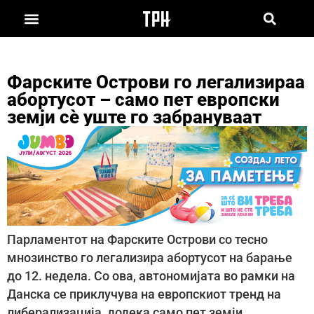
Фарските Острови го легализираа
абортусот – само пет европски
земји сè уште го забрануваат
Парламентот на Фарските Острови со тесно
мнозинство го легализира абортусот на барање
до 12. недела. Со ова, автономијата во рамки на
Данска се приклучува на европскиот тренд на
либерализација, додека само пет земји