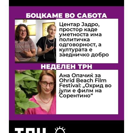
БОЦКАМЕ ВО САБОТА
Центар Јадро,
простор каде
уметноста има
политичка
одговорност, а
културата е
заедничко добро
НЕДЕЛЕН ТРН
Ана Опачиќ за
Оhrid Beach Film
Festival: „Охрид во
јули е филм на
Сорентино“