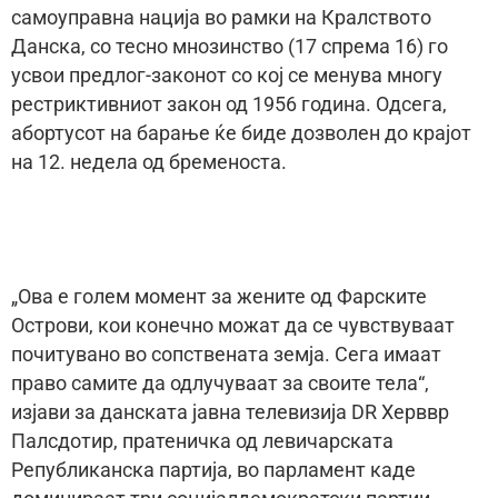
самоуправна нација во рамки на Кралството
Данска, со тесно мнозинство (17 спрема 16) го
усвои предлог-законот со кој се менува многу
рестриктивниот закон од 1956 година. Одсега,
абортусот на барање ќе биде дозволен до крајот
на 12. недела од бременоста.
„Ова е голем момент за жените од Фарските
Острови, кои конечно можат да се чувствуваат
почитувано во сопствената земја. Сега имаат
право самите да одлучуваат за своите тела“,
изјави за данската јавна телевизија DR Херввр
Палсдотир, пратеничка од левичарската
Републиканска партија, во парламент каде