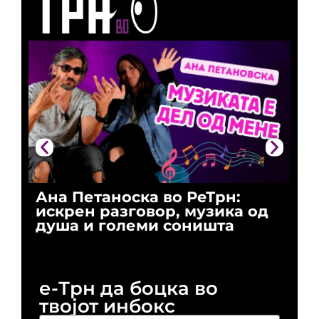
Ана Петаноска во РеТрн:
Ри
искрен разговор, музика од
го
душа и големи соништа
За
и 
е-Трн да боцка во
твојот инбокс