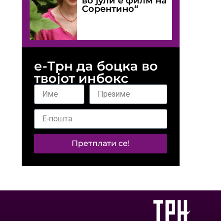
во јули е филм на
Сорентино“
е-Трн да боцка во
твојот инбокс
Претплати се!