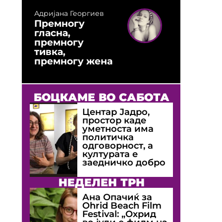
Адријана Георгиев
Премногу
гласна,
премногу
тивка,
премногу жена
БОЦКАМЕ ВО САБОТА
Центар Јадро,
простор каде
уметноста има
политичка
одговорност, а
културата е
заедничко добро
НЕДЕЛЕН ТРН
Ана Опачиќ за
Оhrid Beach Film
Festival: „Охрид