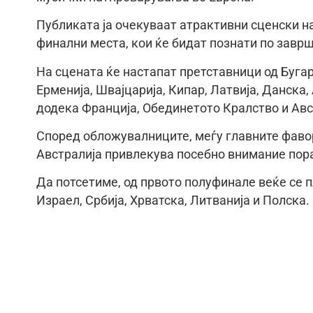
Публиката ја очекуваат атрактивни сценски н
финални места, кои ќе бидат познати по завр
На сцената ќе настапат претставници од Бугар
Ерменија, Швајцарија, Кипар, Латвија, Данска,
додека Франција, Обединетото Кралство и Авс
Според обложувалниците, меѓу главните фавор
Австралија привлекува посебно внимание пора
Да потсетиме, од првото полуфинале веќе се п
Израел, Србија, Хрватска, Литванија и Полска.