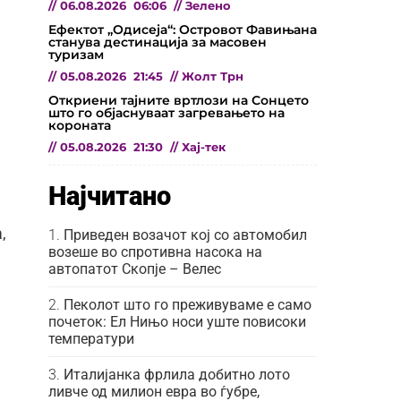
//
06.08.2026
06:06
//
Зелено
Ефектот „Одисеја“: Островот Фавињана
станува дестинација за масовен
туризам
//
05.08.2026
21:45
//
Жолт Трн
Откриени тајните вртлози на Сонцето
што го објаснуваат загревањето на
короната
//
05.08.2026
21:30
//
Хај-тек
Најчитано
,
Приведен возачот кој со автомобил
возеше во спротивна насока на
автопатот Скопје – Велес
Пеколот што го преживуваме е само
почеток: Ел Нињо носи уште повисоки
температури
Италијанка фрлила добитно лото
ливче од милион евра во ѓубре,