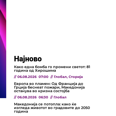
Најново
Како една бомба го промени светот: 81
година од Хирошима
//
06.08.2026
07:00
//
Глобал
,
Сторија
Европа во пламен: Од Франција до
Грција беснеат пожари, Македонија
останува во кризна состојба
//
06.08.2026
06:30
//
Глобал
Македонија се потопла: како ќе
изгледа животот во градовите до 2050
година