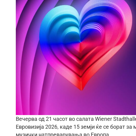
Вечерва од 21 часот во салата Wiener Stadthal
Евровизија 2026, каде 15 земји ќе се борат за
музички натпреварувања во Европа.