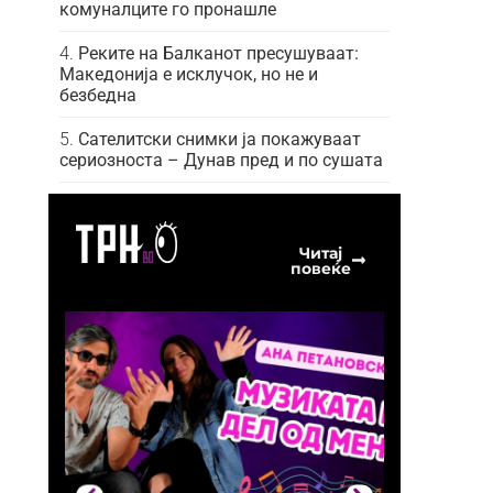
комуналците го пронашле
Реките на Балканот пресушуваат:
Македонија е исклучок, но не и
безбедна
Сателитски снимки ја покажуваат
сериозноста – Дунав пред и по сушата
Читај
повеќе