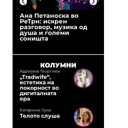
Ана Петаноска во
Ристо 
РеТрн: искрен
(Арханг
разговор, музика од
години
душа и големи
студио:
соништа
музика,
оловни
КОЛУМНИ
Адријана Георгиев
„Tradwife“,
естетика на
покорност во
дигиталната
ера
Катарина Лука
Телото слуша