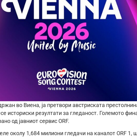
 одржан во Виена, ја претвори австриската престолнин
есе историски резултати за гледаност. Големото фин
рано од јавниот сервис ORF.
еле околу 1,684 милиони гледачи на каналот ORF 1, 