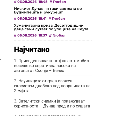
//
06.08.2026
18:48
//
Глобал
Нискиот Дунав ги гаси светлата во
Будимпешта и Букурешт
//
06.08.2026
18:41
//
Глобал
Хуманитарна криза: Десетгодишни
деца сами лутаат по улиците на Сеута
//
06.08.2026
18:37
//
Глобал
Најчитано
.
Приведен возачот кој со автомобил
возеше во спротивна насока на
автопатот Скопје – Велес
Научниците открија сложен
екосистем длабоко под површината на
Земјата
Сателитски снимки ја покажуваат
сериозноста – Дунав пред и по сушата