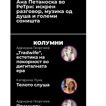
Ана Петаноска во
Ристо 
РеТрн: искрен
(Арханг
разговор, музика од
години
душа и големи
студио:
соништа
музика,
оловни
КОЛУМНИ
Адријана Георгиев
„Tradwife“,
естетика на
покорност во
дигиталната
ера
Катарина Лука
Телото слуша
Адријана Георгиев
Премногу