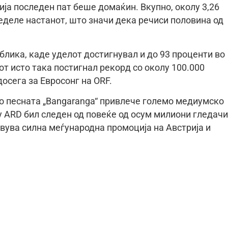
ија последен пат беше домаќин. Вкупно, околу 3,26
еделе настанот, што значи дека речиси половина од
блика, каде уделот достигнувал и до 93 проценти во
т исто така постигнал рекорд со околу 100.000
осега за Евросонг на ORF.
о песната „Bangaranga“ привлече големо медиумско
у ARD бил следен од повеќе од осум милиони гледачи
вува силна меѓународна промоција на Австрија и