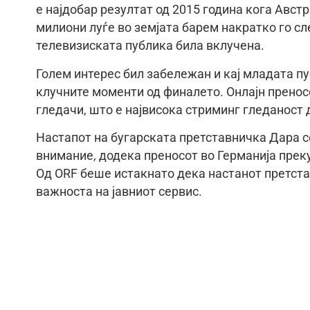
е најдобар резултат од 2015 година кога Австр
милиони луѓе во земјата барем накратко го сл
телевизиската публика била вклучена.
Голем интерес бил забележан и кај младата пу
клучните моменти од финалето. Онлајн преносо
гледачи, што е највисока стриминг гледаност д
Настапот на бугарската претставничка Дара с
внимание, додека преносот во Германија прек
Од ORF беше истакнато дека настанот претста
важноста на јавниот сервис.