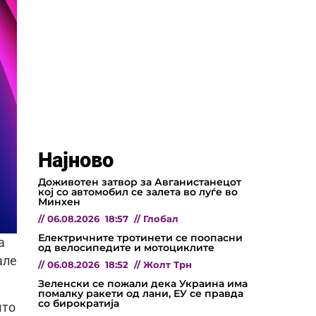
Најново
Доживотен затвор за Авганистанецот
кој со автомобил се залета во луѓе во
Минхен
//
06.08.2026
18:57
//
Глобал
Електричните тротинети се поопасни
а
од велосипедите и мотоциклите
але
//
06.08.2026
18:52
//
Жолт Трн
Зеленски се пожали дека Украина има
помалку ракети од лани, ЕУ се правда
со бирократија
што