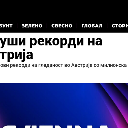
БУНТ
ЗЕЛЕНО
СВЕСНО
ГЛОБАЛ
СТОР
руши рекорди на
трија
нови рекорди на гледаност во Австрија со милионска