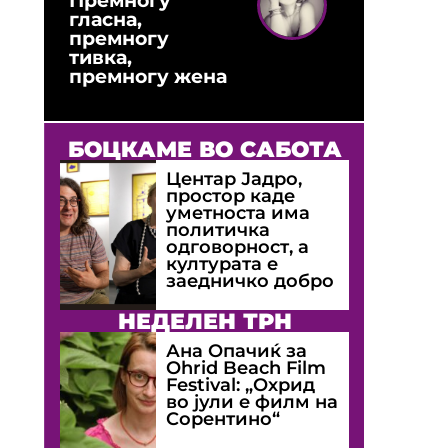
гласна,
премногу
тивка,
премногу жена
БОЦКАМЕ ВО САБОТА
Центар Јадро,
простор каде
уметноста има
политичка
одговорност, а
културата е
заедничко добро
НЕДЕЛЕН ТРН
Ана Опачиќ за
Оhrid Beach Film
Festival: „Охрид
во јули е филм на
Сорентино“