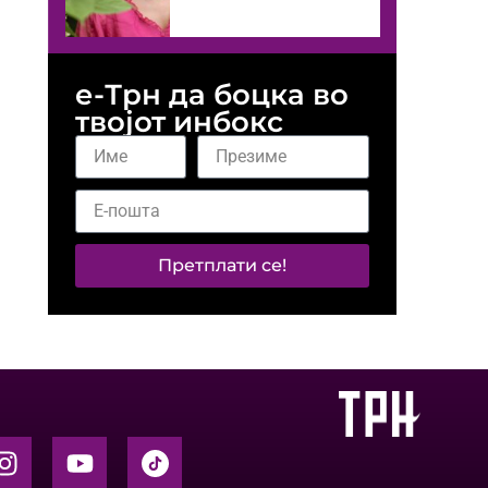
е-Трн да боцка во
твојот инбокс
Претплати се!