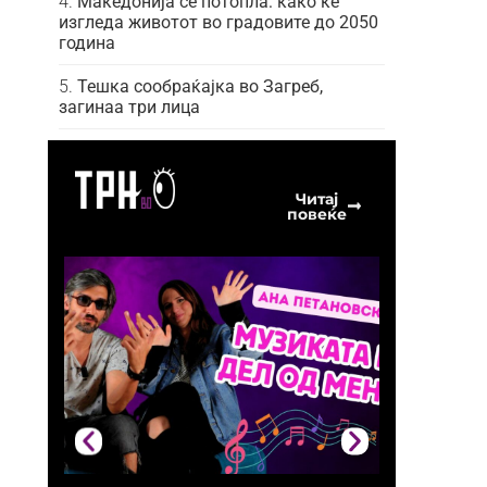
Македонија се потопла: како ќе
изгледа животот во градовите до 2050
година
Тешка сообраќајка во Загреб,
загинаа три лица
Читај
повеќе