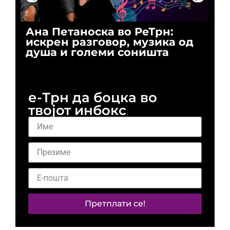
Ана Петаноска во РеТрн:
Ри
искрен разговор, музика од
го
душа и големи соништа
За
и 
е-Трн да боцка во
твојот инбокс
Претплати се!