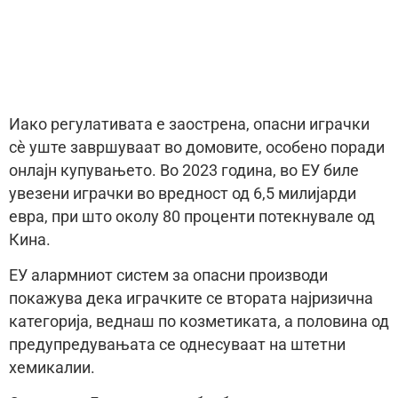
Иако регулативата е заострена, опасни играчки
сè уште завршуваат во домовите, особено поради
онлајн купувањето. Во 2023 година, во ЕУ биле
увезени играчки во вредност од 6,5 милијарди
евра, при што околу 80 проценти потекнувале од
Кина.
ЕУ алармниот систем за опасни производи
покажува дека играчките се втората најризична
категорија, веднаш по козметиката, а половина од
предупредувањата се однесуваат на штетни
хемикалии.