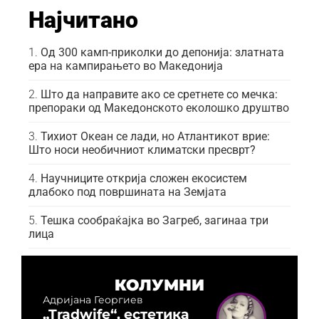
Најчитано
Од 300 камп-приколки до депонија: златната
ера на кампирањето во Македонија
Што да направите ако се сретнете со мечка:
препораки од Македонското еколошко друштво
Тихиот Океан се лади, но Атлантикот врие:
Што носи необичниот климатски пресврт?
Научниците открија сложен екосистем
длабоко под површината на Земјата
Тешка сообраќајка во Загреб, загинаа три
лица
КОЛУМНИ
Адријана Георгиев
„Tradwife“, естетика