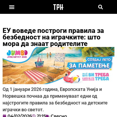
ЕУ воведе построги правила за
безбедност на играчките: што
мора да знаат родителите
Од 1 јануари 2026 година, Европската Унија и
Норвешка почнаа да применуваат едни од
најстрогите правила за безбедност на детските
играчки во светот.
04/02/2026
21:15
Свесно