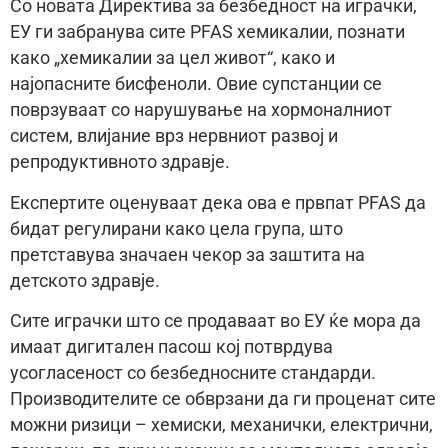
Со новата Директива за безбедност на играчки,
ЕУ ги забранува сите PFAS хемикалии, познати
како „хемикалии за цел живот“, како и
најопасните бисфеноли. Овие супстанции се
поврзуваат со нарушување на хормоналниот
систем, влијание врз нервниот развој и
репродуктивното здравје.
Експертите оценуваат дека ова е првпат PFAS да
бидат регулирани како цела група, што
претставува значаен чекор за заштита на
детското здравје.
Сите играчки што се продаваат во ЕУ ќе мора да
имаат дигитален пасош кој потврдува
усогласеност со безбедносните стандарди.
Производителите се обврзани да ги проценат сите
можни ризици – хемиски, механички, електрични,