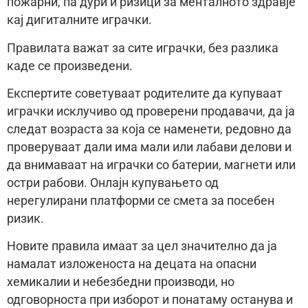
пожарни, па дури и ризици за менталното здравје
кај дигиталните играчки.
Правилата важат за сите играчки, без разлика
каде се произведени.
Експертите советуваат родителите да купуваат
играчки исклучиво од проверени продавачи, да ја
следат возраста за која се наменети, редовно да
проверуваат дали има мали или лабави делови и
да внимаваат на играчки со батерии, магнети или
остри рабови. Онлајн купувањето од
нерегулирани платформи се смета за посебен
ризик.
Новите правила имаат за цел значително да ја
намалат изложеноста на децата на опасни
хемикалии и небезбедни производи, но
одговорноста при изборот и понатаму останува и