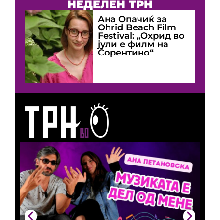
НЕДЕЛЕН ТРН
Ана Опачиќ за
Оhrid Beach Film
Festival: „Охрид во
јули е филм на
Сорентино“