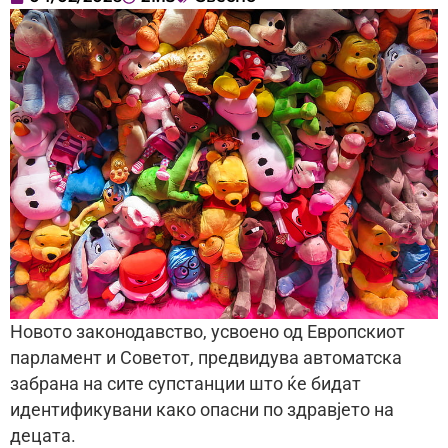
Новото законодавство, усвоено од Европскиот
парламент и Советот, предвидува автоматска
забрана на сите супстанции што ќе бидат
идентификувани како опасни по здравјето на
децата.