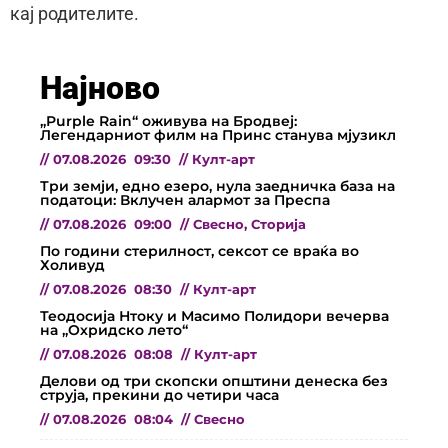
кај родителите.
Најново
„Purple Rain“ оживува на Бродвеј:
Легендарниот филм на Принс станува мјузикл
//
07.08.2026
09:30
//
Култ-арт
Три земји, едно езеро, нула заедничка база на
податоци: Вклучен алармот за Преспа
//
07.08.2026
09:00
//
Свесно
,
Сторија
По години стерилност, сексот се враќа во
Холивуд
//
07.08.2026
08:30
//
Култ-арт
Теодосија Нтоку и Масимо Полидори вечерва
на „Охридско лето“
//
07.08.2026
08:08
//
Култ-арт
Делови од три скопски општини денеска без
струја, прекини до четири часа
//
07.08.2026
08:04
//
Свесно