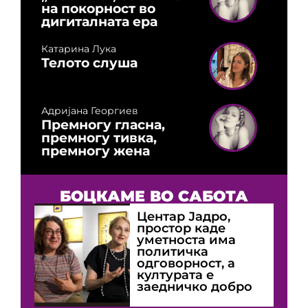
на покорност во
дигиталната ера
Катарина Лука
Телото слуша
Адријана Георгиев
Премногу гласна,
премногу тивка,
премногу жена
БОЦКАМЕ ВО САБОТА
Центар Јадро,
простор каде
уметноста има
политичка
одговорност, а
културата е
заедничко добро