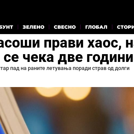
БУНТ
ЗЕЛЕНО
СВЕСНО
ГЛОБАЛ
СТОР
асоши прави хаос, н
 се чека две години
тар пад на раните летувања поради страв од долги