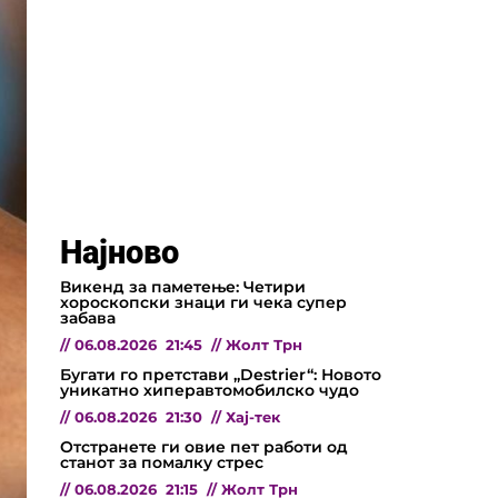
Најново
Викенд за паметење: Четири
хороскопски знаци ги чека супер
забава
//
06.08.2026
21:45
//
Жолт Трн
Бугати го претстави „Destrier“: Новото
уникатно хиперавтомобилско чудо
//
06.08.2026
21:30
//
Хај-тек
Отстранете ги овие пет работи од
станот за помалку стрес
//
06.08.2026
21:15
//
Жолт Трн