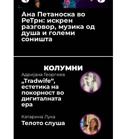
Ана Петаноска во
Ристо 
РеТрн: искрен
(Арханг
разговор, музика од
години
душа и големи
студио:
соништа
музика,
оловни
КОЛУМНИ
Адријана Георгиев
„Tradwife“,
естетика на
покорност во
дигиталната
ера
Катарина Лука
Телото слуша