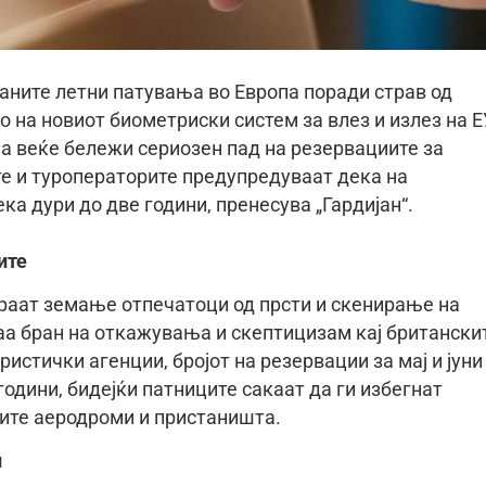
раните летни патувања во Европа поради страв од
 на новиот биометриски систем за влез и излез на Е
ја веќе бележи сериозен пад на резервациите за
е и туроператорите предупредуваат дека на
ка дури до две години, пренесува „Гардијан“.
ите
бараат земање отпечатоци од прсти и скенирање на
каа бран на откажувања и скептицизам кај британски
истички агенции, бројот на резервации за мај и јуни
одини, бидејќи патниците сакаат да ги избегнат
ите аеродроми и пристаништа.
и