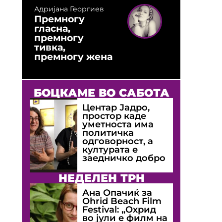
Адријана Георгиев
Премногу
гласна,
премногу
тивка,
премногу жена
БОЦКАМЕ ВО САБОТА
Центар Јадро,
простор каде
уметноста има
политичка
одговорност, а
културата е
заедничко добро
НЕДЕЛЕН ТРН
Ана Опачиќ за
Оhrid Beach Film
Festival: „Охрид
во јули е филм на