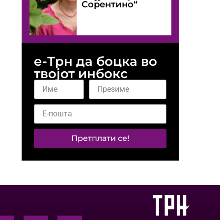
Сорентино“
е-Трн да боцка во
твојот инбокс
Претплати се!