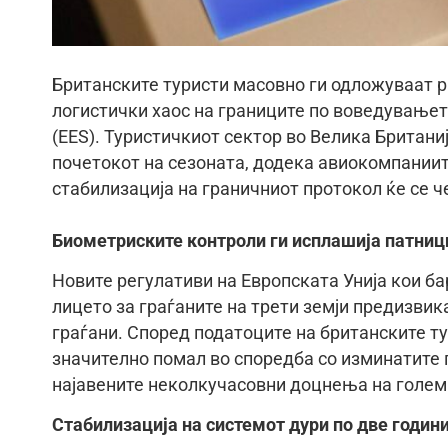
​Британските туристи масовно ги одложуваат 
логистички хаос на границите по воведувањето
(EES). Туристичкиот сектор во Велика Британи
почетокот на сезоната, додека авиокомпаниит
стабилизација на граничниот протокол ќе се че
​Биометриските контроли ги исплашија патниц
​Новите регулативи на Европската Унија кои 
лицето за граѓаните на трети земји предизви
граѓани. Според податоците на британските тур
значително помал во споредба со изминатите г
најавените неколкучасовни доцнења на голем
​Стабилизација на системот дури по две годин