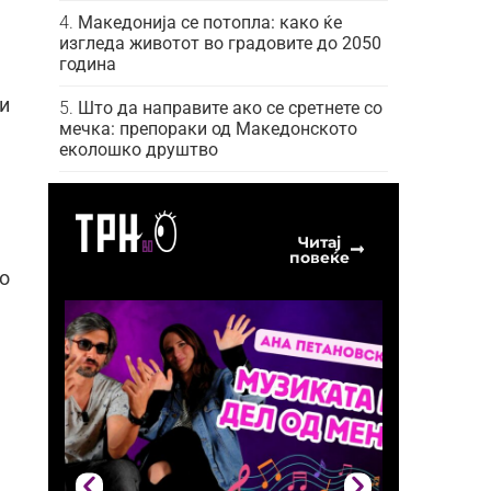
Македонија се потопла: како ќе
изгледа животот во градовите до 2050
година
и
Што да направите ако се сретнете со
мечка: препораки од Македонското
еколошко друштво
Читај
повеќе
о