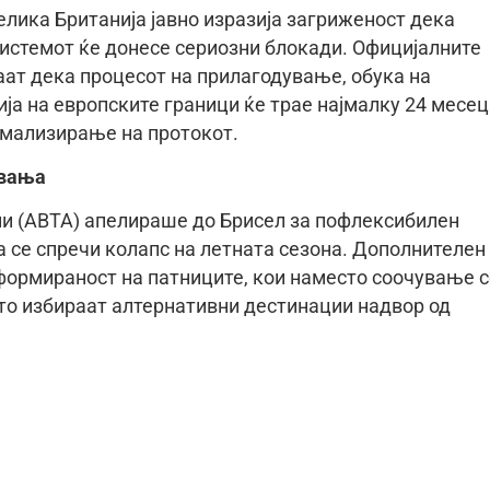
елика Британија јавно изразија загриженост дека
истемот ќе донесе сериозни блокади. Официјалните
ат дека процесот на прилагодување, обука на
ја на европските граници ќе трае најмалку 24 месец
рмализирање на протокот.
увања
ции (ABTA) апелираше до Брисел за пофлексибилен
а се спречи колапс на летната сезона. Дополнителен
формираност на патниците, кои наместо соочување с
сто избираат алтернативни дестинации надвор од