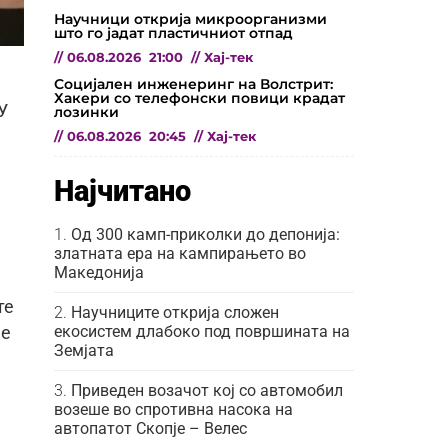
Научници открија микроорганизми
што го јадат пластичниот отпад
//
06.08.2026
21:00
//
Хај-тек
Социјален инженеринг на Волстрит:
Хакери со телефонски повици крадат
У
лозинки
//
06.08.2026
20:45
//
Хај-тек
Најчитано
Од 300 камп-приколки до депонија:
златната ера на кампирањето во
Македонија
те
Научниците открија сложен
екосистем длабоко под површината на
 е
Земјата
Приведен возачот кој со автомобил
возеше во спротивна насока на
автопатот Скопје – Велес