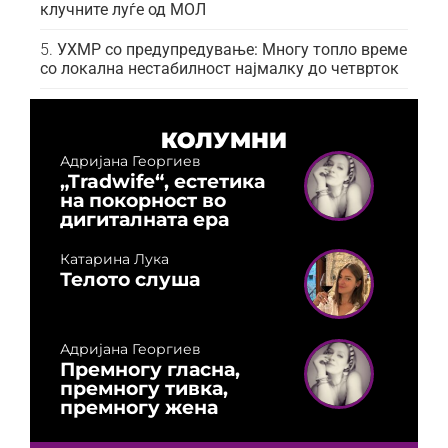
клучните луѓе од МОЛ
УХМР со предупредување: Многу топло време
со локална нестабилност најмалку до четврток
КОЛУМНИ
Адријана Георгиев
„Tradwife“, естетика
на покорност во
дигиталната ера
Катарина Лука
Телото слуша
Адријана Георгиев
Премногу гласна,
премногу тивка,
премногу жена