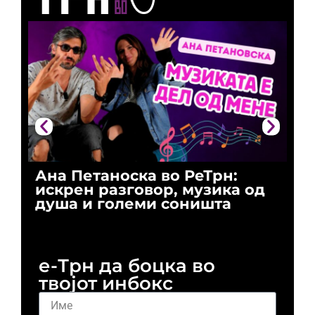
Ана Петаноска во РеТрн:
Ри
искрен разговор, музика од
го
душа и големи соништа
За
и 
е-Трн да боцка во
твојот инбокс