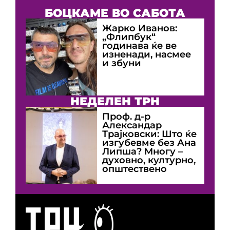
БОЦКАМЕ ВО САБОТА
Жарко Иванов:
„Флипбук“
годинава ќе ве
изненади, насмее
и збуни
НЕДЕЛЕН ТРН
Проф. д-р
Александар
Трајковски: Што ќе
изгубевме без Ана
Липша? Многу –
духовно, културно,
општествено