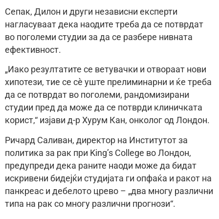
Сепак, Дилон и други независни експерти
нагласуваат дека наодите треба да се потврдат
во поголеми студии за да се разбере нивната
ефективност.
„Иако резултатите се ветувачки и отвораат нови
хипотези, тие се сè уште прелиминарни и ќе треба
да се потврдат во поголеми, рандомизирани
студии пред да може да се потврди клиничката
корист,“ изјави д-р Хурум Кан, онколог од Лондон.
Ричард Саливан, директор на Институтот за
политика за рак при King’s College во Лондон,
предупреди дека раните наоди може да бидат
искривени бидејќи студијата ги опфаќа и ракот на
панкреас и дебелото црево – „два многу различни
типа на рак со многу различни прогнози“.