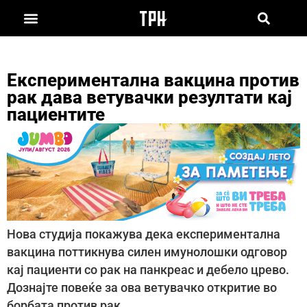
Експериментална вакцина против
рак дава ветувачки резултати кај
пациентите
Нова студија покажува дека експериментална
вакцина поттикнува силен имунолошки одговор
кај пациенти со рак на панкреас и дебело црево.
Дознајте повеќе за ова ветувачко откритие во
борбата против рак.