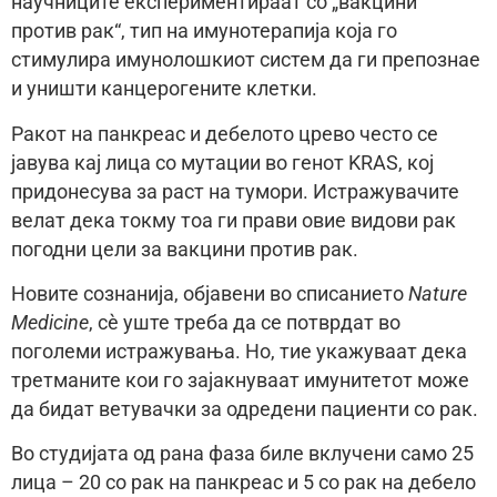
научниците експериментираат со „вакцини
против рак“, тип на имунотерапија која го
стимулира имунолошкиот систем да ги препознае
и уништи канцерогените клетки.
Ракот на панкреас и дебелото црево често се
јавува кај лица со мутации во генот KRAS, кој
придонесува за раст на тумори. Истражувачите
велат дека токму тоа ги прави овие видови рак
погодни цели за вакцини против рак.
Новите сознанија, објавени во списанието
Nature
Medicine
, сè уште треба да се потврдат во
поголеми истражувања. Но, тие укажуваат дека
третманите кои го зајакнуваат имунитетот може
да бидат ветувачки за одредени пациенти со рак.
Во студијата од рана фаза биле вклучени само 25
лица – 20 со рак на панкреас и 5 со рак на дебело