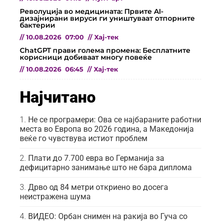
Револуција во медицината: Првите AI-
дизајнирани вируси ги уништуваат отпорните
бактерии
//
10.08.2026
07:00
//
Хај-тек
ChatGPT прави голема промена: Бесплатните
корисници добиваат многу повеќе
//
10.08.2026
06:45
//
Хај-тек
Најчитано
Не се програмери: Ова се најбараните работни
места во Европа во 2026 година, а Македонија
веќе го чувствува истиот проблем
Плати до 7.700 евра во Германија за
дефицитарно занимање што не бара диплома
Дрво од 84 метри откриено во досега
неистражена шума
ВИДЕО: Орбан снимен на ракија во Гуча со