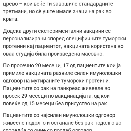
црево – кои веќе ги завршиле стандардните
третмани, но сè уште имале знаци на рак во
крвта.
Додека други експериментални вакцини се
персонализирани според специфичните туморски
протеини кај пациентот, вакцината користена во
оваа студија била произведена масовно.
По просечно 20 месеци, 17 од пациентите кои ја
примиле вакцината развиле силен имунолошки
одговор на мутираните туморски протеини.
Пациентите со рак на панкреас живееле во
просек 29 месеци по вакцинацијата, од кои
повеќе од 15 месеци без присуство на рак.
Пациентите со најсилен имунолошки одговор
живееле подолго и останале без рак подолго во
споредба со оние со послаб одговор.