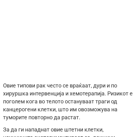
Овие типови рак често се враќаат, дури и по
хируршка интервенција и хемотерапија. Ризикот е
поголем кога во телото остануваат траги од
канцерогени клетки, што им овозможува на
туморите повторно да растат.
За да ги нападнат овие штетни клетки,