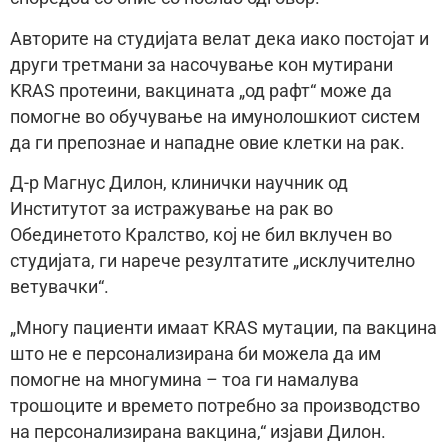
Авторите на студијата велат дека иако постојат и
други третмани за насочување кон мутирани
KRAS протеини, вакцината „од рафт“ може да
помогне во обучување на имунолошкиот систем
да ги препознае и нападне овие клетки на рак.
Д-р Магнус Дилон, клинички научник од
Институтот за истражување на рак во
Обединетото Кралство, кој не бил вклучен во
студијата, ги нарече резултатите „исклучително
ветувачки“.
„Многу пациенти имаат KRAS мутации, па вакцина
што не е персонализирана би можела да им
помогне на многумина – тоа ги намалува
трошоците и времето потребно за производство
на персонализирана вакцина,“ изјави Дилон.