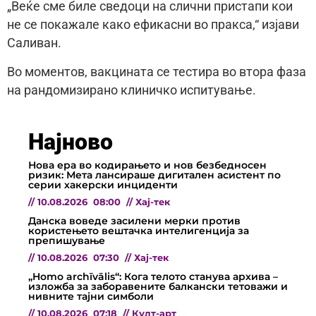
„Веќе сме биле сведоци на слични пристапи кои
не се покажале како ефикасни во пракса,“ изјави
Саливан.
Во моментов, вакцината се тестира во втора фаза
на рандомизирано клиничко испитување.
Најново
Нова ера во кодирањето и нов безбедносен
ризик: Мета лансираше дигитален асистент по
серии хакерски инциденти
//
10.08.2026
08:00
//
Хај-тек
Данска воведе засилени мерки против
користењето вештачка интелигенција за
препишување
//
10.08.2026
07:30
//
Хај-тек
„Homo archīvālis“: Кога телото станува архива –
изложба за заборавените балкански тетоважи и
нивните тајни симболи
//
10.08.2026
07:18
//
Култ-арт