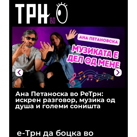
Ана Петаноска во РеТрн:
Ри
искрен разговор, музика од
го
душа и големи соништа
За
и 
е-Трн да боцка во