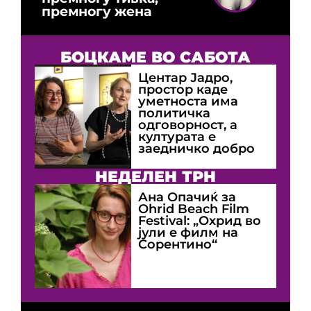
премногу жена
БОЦКАМЕ ВО САБОТА
Центар Јадро,
простор каде
уметноста има
политичка
одговорност, а
културата е
заедничко добро
НЕДЕЛЕН ТРН
Ана Опачиќ за
Оhrid Beach Film
Festival: „Охрид во
јули е филм на
Сорентино“