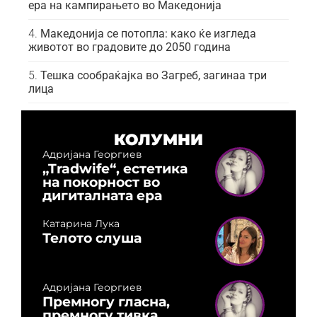
ера на кампирањето во Македонија
Македонија се потопла: како ќе изгледа
животот во градовите до 2050 година
Тешка сообраќајка во Загреб, загинаа три
лица
КОЛУМНИ
Адријана Георгиев
„Tradwife“, естетика
на покорност во
дигиталната ера
Катарина Лука
Телото слуша
Адријана Георгиев
Премногу гласна,
премногу тивка,