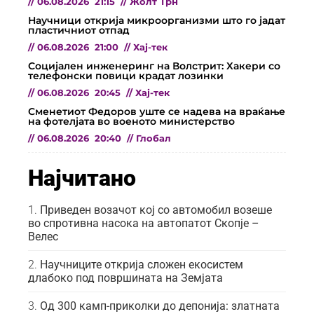
//
06.08.2026
21:15
//
Жолт Трн
Научници открија микроорганизми што го јадат
пластичниот отпад
//
06.08.2026
21:00
//
Хај-тек
Социјален инженеринг на Волстрит: Хакери со
телефонски повици крадат лозинки
//
06.08.2026
20:45
//
Хај-тек
Сменетиот Федоров уште се надева на враќање
на фотелјата во военото министерство
//
06.08.2026
20:40
//
Глобал
Најчитано
Приведен возачот кој со автомобил возеше
во спротивна насока на автопатот Скопје –
Велес
Научниците открија сложен екосистем
длабоко под површината на Земјата
Од 300 камп-приколки до депонија: златната