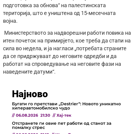
подготовка за обнова“ на палестинската
територија, што е уништена од 15-месечната
војна.
Министерството за надворешни работи повика на
итен почеток на примирјето, кое треба да стапи на
сила во недела, и ја нагласи „потребата страните
да се придржуваат до неговите одредби и да
работат на спроведување на неговите фази на
наведените датуми“.
Најново
Бугати го претстави „Destrier“: Новото уникатно
хиперавтомобилско чудо
//
06.08.2026
21:30
//
Хај-тек
Отстранете ги овие пет работи од станот за
помалку стрес