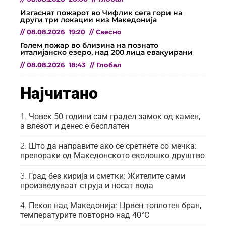
Изгаснат пожарот во Чифлик сега гори на
други три локации низ Македонија
//
08.08.2026
19:20
//
Свесно
Голем пожар во близина на познато
италијанско езеро, над 200 лица евакуирани
//
08.08.2026
18:43
//
Глобал
Најчитано
Човек 50 години сам градел замок од камен,
а влезот и денес е бесплатен
Што да направите ако се сретнете со мечка:
препораки од Македонското еколошко друштво
Град без кирија и сметки: Жителите сами
произведуваат струја и носат вода
Пекол над Македонија: Црвен топлотен бран,
температурите повторно над 40°C