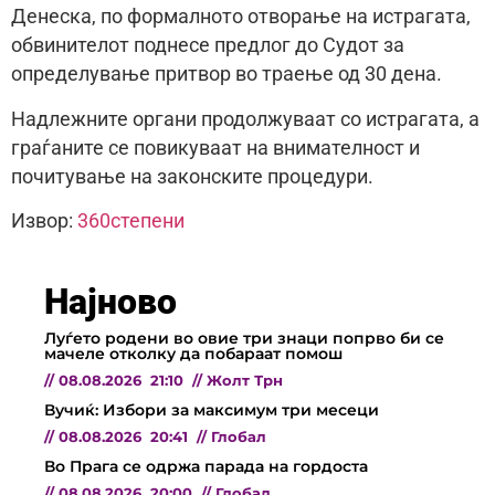
Денеска, по формалното отворање на истрагата,
обвинителот поднесе предлог до Судот за
определување притвор во траење од 30 дена.
Надлежните органи продолжуваат со истрагата, а
граѓаните се повикуваат на внимателност и
почитување на законските процедури.
Извор:
360степени
Најново
Луѓето родени во овие три знаци попрво би се
мачеле отколку да побараат помош
//
08.08.2026
21:10
//
Жолт Трн
Вучиќ: Избори за максимум три месеци
//
08.08.2026
20:41
//
Глобал
Во Прага се одржа парада на гордоста
//
08.08.2026
20:00
//
Глобал