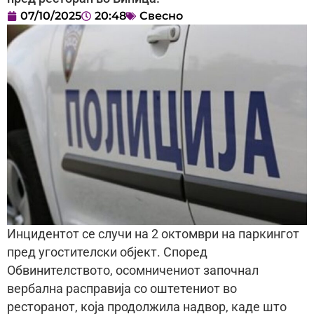
07/10/2025
20:48
Свесно
Инцидентот се случи на 2 октомври на паркингот
пред угостителски објект. Според
Обвинителството, осомничениот започнал
вербална расправија со оштетениот во
ресторанот, која продолжила надвор, каде што