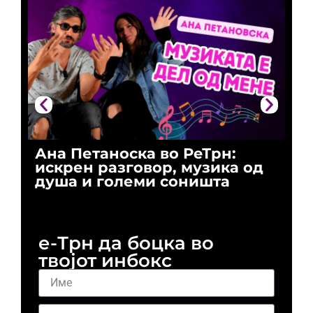
Ана Петаноска во РеТрн:
Ри
искрен разговор, музика од
го
душа и големи соништа
За
и 
е-Трн да боцка во
твојот инбокс