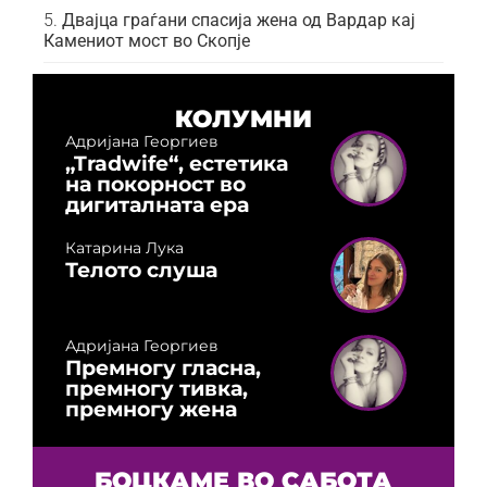
Двајца граѓани спасија жена од Вардар кај
Камениот мост во Скопје
КОЛУМНИ
Адријана Георгиев
„Tradwife“, естетика
на покорност во
дигиталната ера
Катарина Лука
Телото слуша
Адријана Георгиев
Премногу гласна,
премногу тивка,
премногу жена
БОЦКАМЕ ВО САБОТА