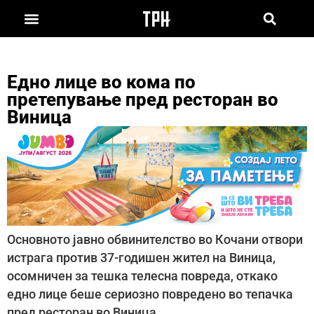
Едно лице во кома по
претепување пред ресторан во
Виница
Основното јавно обвинителство во Кочани отвори
истрага против 37-годишен жител на Виница,
осомничен за тешка телесна повреда, откако
едно лице беше сериозно повредено во тепачка
пред ресторан во Виница.