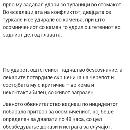
прво му задавал удари со тупаници во стомакот.
Во ескалацијата на конфликтот, двајцата се
туркале и се удирале со камења, при што
осомничениот со камен го удрил оштетениот во
задниот дел од главата.
По ударот, оштетениот паднал во безсознание, а
лекарите потврдиле скршеница на черепот и
состојбата му е критична – во кома и
неконтактибилен, со живот загрозен.
Јавното обвинителство веднаш по инцидентот
побарало притвор за осомничениот, кој беше
определен за двапати по 48 часа, со цел
обезбедување докази и истрага за случајот.