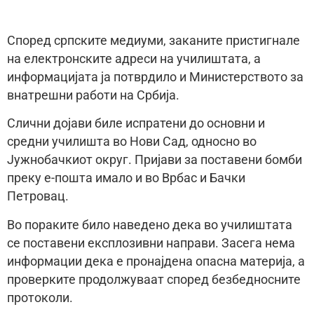
Според српските медиуми, заканите пристигнале
на електронските адреси на училиштата, а
информацијата ја потврдило и Министерството за
внатрешни работи на Србија.
Слични дојави биле испратени до основни и
средни училишта во Нови Сад, односно во
Јужнобачкиот округ. Пријави за поставени бомби
преку е-пошта имало и во Врбас и Бачки
Петровац.
Во пораките било наведено дека во училиштата
се поставени експлозивни направи. Засега нема
информации дека е пронајдена опасна материја, а
проверките продолжуваат според безбедносните
протоколи.