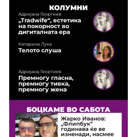
КОЛУМНИ
Адријана Георгиев
„Tradwife“, естетика
на покорност во
дигиталната ера
Катарина Лука
Телото слуша
Адријана Георгиев
Премногу гласна,
премногу тивка,
премногу жена
БОЦКАМЕ ВО САБОТА
Жарко Иванов:
„Флипбук“
годинава ќе ве
изненади, насмее