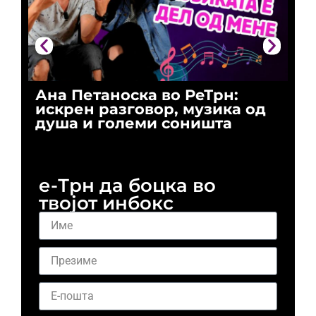
Ана Петаноска во РеТрн:
Ри
искрен разговор, музика од
го
душа и големи соништа
За
и 
е-Трн да боцка во
твојот инбокс