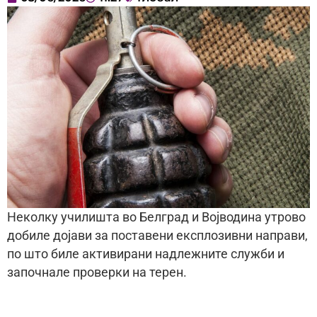
Неколку училишта во Белград и Војводина утрово
добиле дојави за поставени експлозивни направи,
по што биле активирани надлежните служби и
започнале проверки на терен.