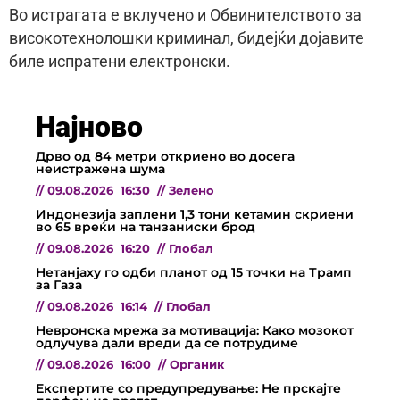
Во истрагата е вклучено и Обвинителството за
високотехнолошки криминал, бидејќи дојавите
биле испратени електронски.
Најново
Дрво од 84 метри откриено во досега
неистражена шума
//
09.08.2026
16:30
//
Зелено
Индонезија заплени 1,3 тони кетамин скриени
во 65 вреќи на танзаниски брод
//
09.08.2026
16:20
//
Глобал
Нетанјаху го одби планот од 15 точки на Трамп
за Газа
//
09.08.2026
16:14
//
Глобал
Невронска мрежа за мотивација: Како мозокот
одлучува дали вреди да се потрудиме
//
09.08.2026
16:00
//
Органик
Експертите со предупредување: Не прскајте