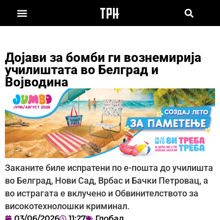
Дојави за бомби ги вознемирија
училиштата во Белград и
Војводина
Заканите биле испратени по е-пошта до училишта
во Белград, Нови Сад, Врбас и Бачки Петровац, а
во истрагата е вклучено и Обвинителството за
високотехнолошки криминал.
03/06/2026
11:27
Глобал