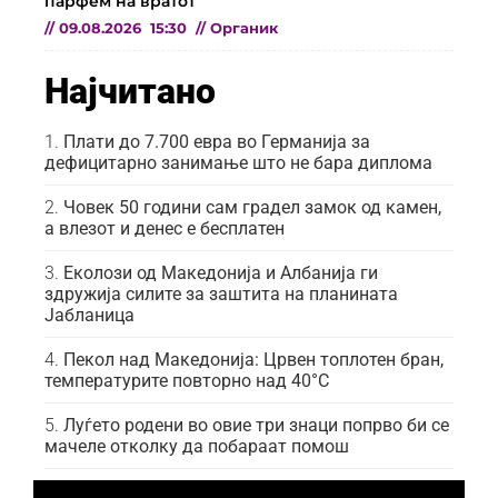
парфем на вратот
//
09.08.2026
15:30
//
Органик
Најчитано
Плати до 7.700 евра во Германија за
дефицитарно занимање што не бара диплома
Човек 50 години сам градел замок од камен,
а влезот и денес е бесплатен
Еколози од Македонија и Албанија ги
здружија силите за заштита на планината
Јабланица
Пекол над Македонија: Црвен топлотен бран,
температурите повторно над 40°C
Луѓето родени во овие три знаци попрво би се
мачеле отколку да побараат помош