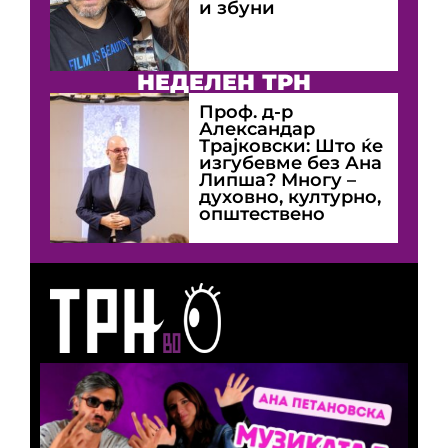
и збуни
НЕДЕЛЕН ТРН
Проф. д-р
Александар
Трајковски: Што ќе
изгубевме без Ана
Липша? Многу –
духовно, културно,
општествено