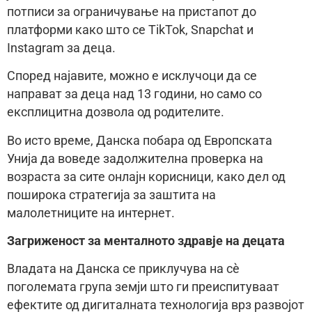
потписи за ограничување на пристапот до
платформи како што се TikTok, Snapchat и
Instagram за деца.
Според најавите, можно е исклучоци да се
направат за деца над 13 години, но само со
експлицитна дозвола од родителите.
Во исто време, Данска побара од Европската
Унија да воведе задолжителна проверка на
возраста за сите онлајн корисници, како дел од
поширока стратегија за заштита на
малолетниците на интернет.
Загриженост за менталното здравје на децата
Владата на Данска се приклучува на сè
поголемата група земји што ги преиспитуваат
ефектите од дигиталната технологија врз развојот