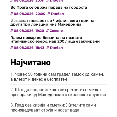
//
08.08.2026
20:41
//
Глобал
Во Прага се одржа парада на гордоста
//
08.08.2026
20:00
//
Глобал
Изгаснат пожарот во Чифлик сега гори на
други три локации низ Македонија
//
08.08.2026
19:20
//
Свесно
Голем пожар во близина на познато
италијанско езеро, над 200 лица евакуирани
//
08.08.2026
18:43
//
Глобал
Најчитано
Човек 50 години сам градел замок од камен,
а влезот и денес е бесплатен
Што да направите ако се сретнете со мечка:
препораки од Македонското еколошко друштво
Град без кирија и сметки: Жителите сами
произведуваат струја и носат вода