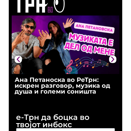
Ана Петаноска во РеТрн:
Ри
искрен разговор, музика од
го
душа и големи соништа
За
и 
е-Трн да боцка во
твојот инбокс