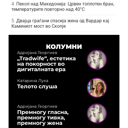
Пекол над Македонија: Црвен топлотен бран,
температурите повторно над 40°C
Двајца граѓани спасија жена од Вардар кај
Камениот мост во Скопје
КОЛУМНИ
Адријана Георгиев
„Tradwife“, естетика
на покорност во
дигиталната ера
Катарина Лука
Телото слуша
Адријана Георгиев
Премногу гласна,
премногу тивка,
премногу жена