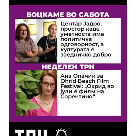
БОЦКАМЕ ВО САБОТА
Центар Јадро,
простор каде
уметноста има
политичка
одговорност, а
културата е
заедничко добро
НЕДЕЛЕН ТРН
Ана Опачиќ за
Оhrid Beach Film
Festival: „Охрид во
јули е филм на
Сорентино“