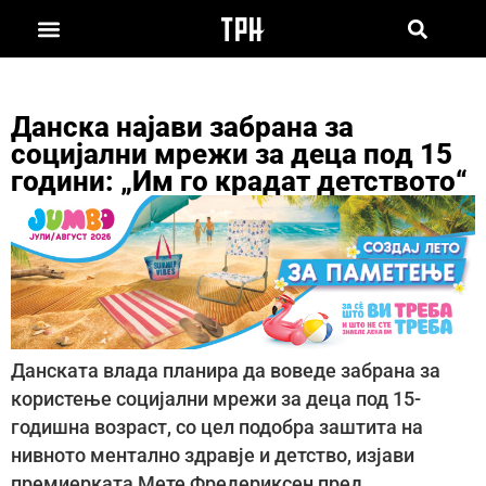
Данска најави забрана за
социјални мрежи за деца под 15
години: „Им го крадат детството“
Данската влада планира да воведе забрана за
користење социјални мрежи за деца под 15-
годишна возраст, со цел подобра заштита на
нивното ментално здравје и детство, изјави
премиерката Мете Фредериксен пред