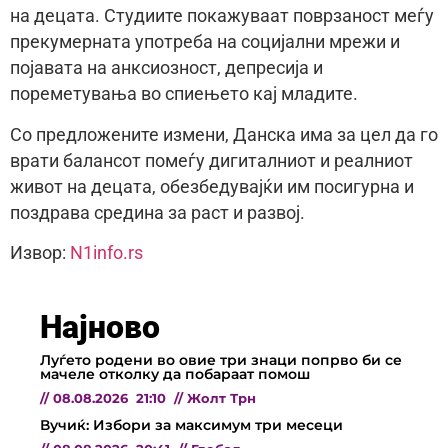
на децата. Студиите покажуваат поврзаност меѓу
прекумерната употреба на социјални мрежи и
појавата на анксиозност, депресија и
пореметувања во спиењето кај младите.
Со предложените измени, Данска има за цел да го
врати балансот помеѓу дигиталниот и реалниот
живот на децата, обезбедувајќи им посигурна и
поздрава средина за раст и развој.
Извор:
N1info.rs
Најново
Луѓето родени во овие три знаци попрво би се
мачеле отколку да побараат помош
//
08.08.2026
21:10
//
Жолт Трн
Вучиќ: Избори за максимум три месеци