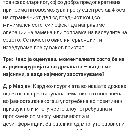
трансаксиларниот,кој со добра предоперативна
припрема ни овозможува преку еден рез од 4-5см
на страничниот дел од градниот кош,со
минимален естетски ефект да направиме
операции на замена или поправка на валвулите на
срцето. Се почесто овие интервенции ги
изведуваме преку ваков пристап.
Трн: Како ја оценуваш моменталната состојба на
кардиохирургијата во државата — каде сме
најсилни, а каде најмногу заостануваме?
Д-р Марјан
: Кардиохирургијата во нашата држава
одсекогаш преставувала тема високо поставена
во јавноста,понекогаш употребена во позитивен
призвук но и многу често злоупотребувана и
проткаена со многу мистичност а и
дезинформации. За разлика од многуте развиени