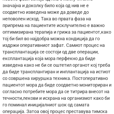
значајна и доколку било која од нив не е
соодветно изведена може да доведе до
неповолен исход. Така во првата фаза на
припрема на пациентите исклучително е важно
оптимизирана терапија и грижа за пациентот,како
тој би бил во најдобра можна кондиција да го
издржи оперативниот зафат. Самиот процес на
трансплантација се состоји од две операции,
експлантација која мора перфекно да биде
изведена како не би се оштетил органот кој треба
да биде трансплантиран и инплантација на истиот
со совршена хируршка техника. Постоперативно
пациентот мора да биде соодветно мониториран и
согласно потребите мора да се титрира внесот на
течности,лекови и исхрана на организмот како би
го поминал иницијалниот шок од самата
операција. Затоа овој процес преставува тимска