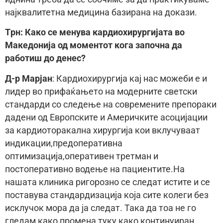
најквалитетна медицина базирана на докази.
Tрн: Како се менува кардиохирургијата во
Македонија од моментот кога започна да
работиш до денес?
Д-р Марјан
: Кардиохирургија кај нас можеби е и
лидер во прифаќањето на модерните светски
стандарди со следење на современите препораки
дадени од Европските и Америчките асоцијации
за кардиоторакална хирургија кои вклучуваат
индикации,предоперативна
оптимизација,оперативен третман и
постоперативно водење на пациентите.На
нашата клиника ригорозно се следат истите и се
поставува стандардизација која сите колеги без
исклучок мора да ја следат. Така да тоа не го
гледам како промена,туку како континуиран