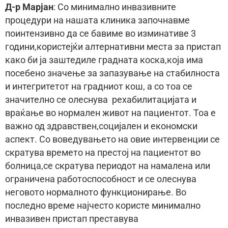
Д-р Марјан
: Со минимално инвазивните
процедури на нашата клиника започнавме
поинтензивно да се бавиме во изминативе 3
години,користејќи алтернативни места за пристап
како би ја заштедиле градната коска,која има
посебено значење за запазување на стабилноста
и интегритетот на градниот кош, а со тоа се
значително се олеснува рехабилитацијата и
враќање во нормален живот на пациентот. Тоа е
важно од здравствен,социјален и економски
аспект. Со воведувањето на овие интервенции се
скратува времето на престој на пациентот во
болница,се скратува периодот на намалена или
ограничена работоспособност и се олеснува
неговото нормалното функционирање. Во
последно време најчесто користе минимално
инвазивен пристап преставува