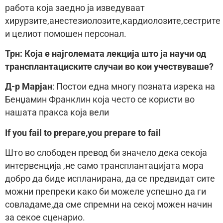
работа која заедно ја изведуваат
хирурзите,анестезиолозите,кардиолозите,сестрите
и целиот помошен персонал.
Трн: Која е најголемата лекција што ја научи од
трансплантациските случаи во кои учествуваше?
Д-р Марјан
: Постои една многу позната изрека на
Бенџамин Франклин која често се користи во
нашата пракса која вели
If you fail to prepare,you prepare to fail
Што во слободен превод би значело дека секоја
интервенција ,не само трансплантацијата мора
добро да биде испланирана, да се предвидат сите
можни препреки како би можеле успешно да ги
совладаме,да сме спремни на секој можен начин
за секое сценарио.