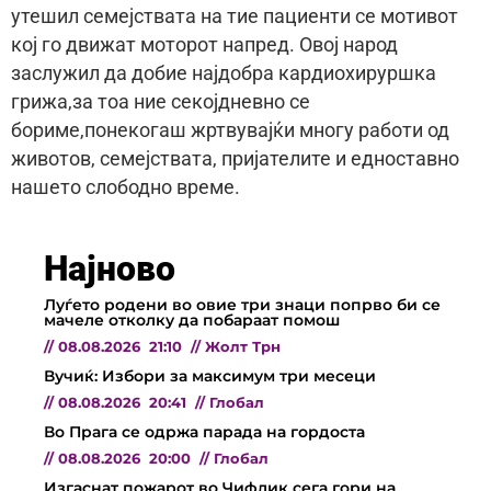
утешил семејствата на тие пациенти се мотивот
кој го движат моторот напред. Овој народ
заслужил да добие најдобра кардиохируршка
грижа,за тоа ние секојдневно се
бориме,понекогаш жртвувајќи многу работи од
животов, семејствата, пријателите и едноставно
нашето слободно време.
Најново
Луѓето родени во овие три знаци попрво би се
мачеле отколку да побараат помош
//
08.08.2026
21:10
//
Жолт Трн
Вучиќ: Избори за максимум три месеци
//
08.08.2026
20:41
//
Глобал
Во Прага се одржа парада на гордоста
//
08.08.2026
20:00
//
Глобал
Изгаснат пожарот во Чифлик сега гори на