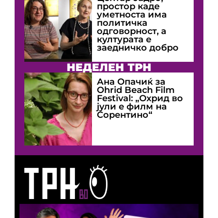
простор каде
уметноста има
политичка
одговорност, а
културата е
заедничко добро
НЕДЕЛЕН ТРН
Ана Опачиќ за
Оhrid Beach Film
Festival: „Охрид во
јули е филм на
Сорентино“