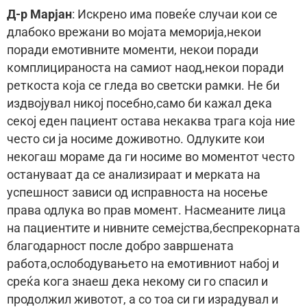
Д-р Марјан
: Искрено има повеќе случаи кои се
длабоко врежани во мојата меморија,некои
поради емотивните моменти, некои поради
комплицираноста на самиот наод,некои поради
реткоста која се гледа во светски рамки. Не би
издвојувал никој посебно,само би кажал дека
секој еден пациент остава некаква трага која ние
често си ја носиме доживотно. Одлуките кои
некогаш мораме да ги носиме во моментот често
остануваат да се анализираат и мерката на
успешност зависи од исправноста на носење
права одлука во прав момент. Насмеаните лица
на пациентите и нивните семејства,беспрекорната
благодарност после добро завршената
работа,ослободувањето на емотивниот набој и
среќа кога знаеш дека некому си го спасил и
продолжил животот, а со тоа си ги израдувал и