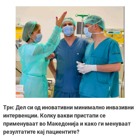
Tрн: Дел си од иновативни минимално инвазивни
интервенции. Колку вакви пристапи се
применуваат во Македонија и како ги менуваат
резултатите кај пациентите?