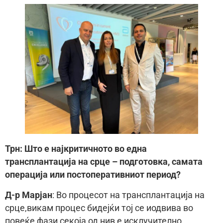
Трн: Што е најкритичното во една
трансплантација на срце – подготовка, самата
операција или постоперативниот период?
Д-р Марјан
: Во процесот на трансплантација на
срце,викам процес бидејќи тој се иодвива во
повеќе фази секоја од нив е исклучително