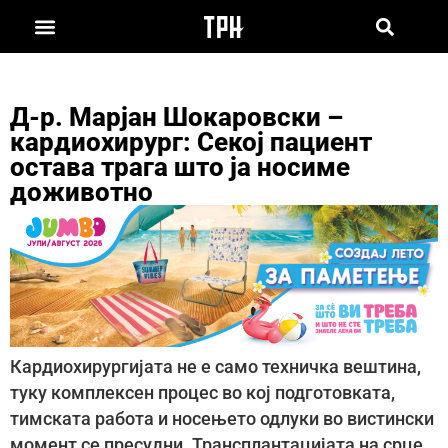
Д-р. Марјан Шокаровски –
кардиохирург: Секој пациент
остава трага што ја носиме
доживотно
Кардиохирургијата не е само техничка вештина,
туку комплексен процес во кој подготовката,
тимската работа и носењето одлуки во вистински
момент се пресудни. Трансплантацијата на срце,