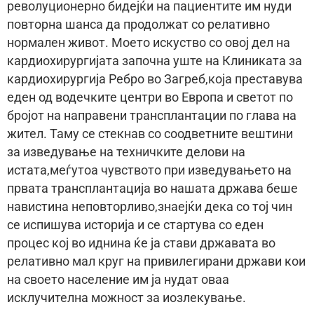
револуционерно бидејќи на пациентите им нуди
повторна шанса да продолжат со релативно
нормален живот. Моето искуство со овој дел на
кардиохирургијата започна уште на Клиниката за
кардиохирургија Ребро во Загреб,која преставува
еден од водечките центри во Европа и светот по
бројот на направени трансплантации по глава на
жител. Таму се стекнав со соодветните вештини
за изведување на техничките делови на
истата,меѓутоа чувството при изведувањето на
првата трансплантација во нашата држава беше
навистина неповторливо,знаејќи дека со тој чин
се испишува историја и се стартува со еден
процес кој во иднина ќе ја стави државата во
релативно мал круг на привилегирани држави кои
на своето население им ја нудат оваа
исклучителна можност за иозлекување.