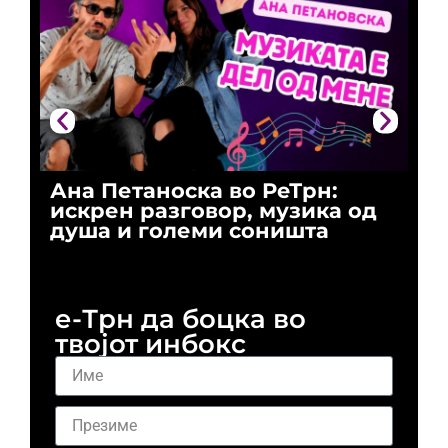
Ана Петаноска во РеТрн:
Ри
искрен разговор, музика од
го
душа и големи соништа
За
и 
е-Трн да боцка во
твојот инбокс