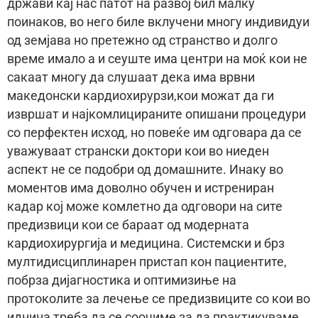
држави кај нас патот на развој бил малку
поинаков, во него биле вклучени многу индивидуи
од земјава но претежно од странство и долго
време имало а и сеуште има центри на моќ кои не
сакаат многу да слушаат дека има врвни
македонски кардиохирурзи,кои можат да ги
извршат и најкомлицираните опишани процедури
со перфектен исход, но повеќе им одговара да се
уважуваат странски доктори кои во ниеден
аспект не се подобри од домашните. Инаку во
моментов има доволно обучен и истрениран
кадар кој може комлетно да одговори на сите
предизвици кои се бараат од модерната
кардиохирургија и медицина. Системски и брз
мултидисциплинарен пристап кон пациентите,
побрза дијагностика и оптимизиње на
протоколите за лечење се предизвиците со кои во
иднина треба да се соочиме за да практикуваме