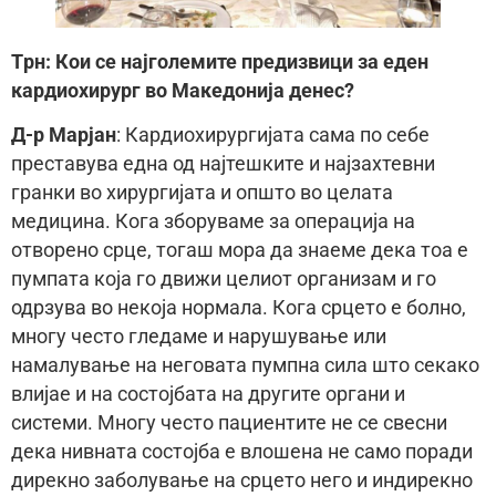
Tрн: Кои се најголемите предизвици за еден
кардиохирург во Македонија денес?
Д-р Марјан
: Кардиохирургијата сама по себе
преставува една од најтешките и најзахтевни
гранки во хирургијата и општо во целата
медицина. Кога зборуваме за операција на
отворено срце, тогаш мора да знаеме дека тоа е
пумпата која го движи целиот организам и го
одрзува во некоја нормала. Кога срцето е болно,
многу често гледаме и нарушување или
намалување на неговата пумпна сила што секако
влијае и на состојбата на другите органи и
системи. Многу често пациентите не се свесни
дека нивната состојба е влошена не само поради
дирекно заболување на срцето него и индирекно