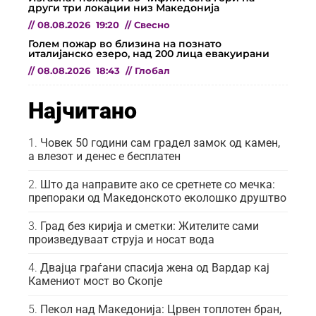
други три локации низ Македонија
//
08.08.2026
19:20
//
Свесно
Голем пожар во близина на познато
италијанско езеро, над 200 лица евакуирани
//
08.08.2026
18:43
//
Глобал
Најчитано
Човек 50 години сам градел замок од камен,
а влезот и денес е бесплатен
Што да направите ако се сретнете со мечка:
препораки од Македонското еколошко друштво
Град без кирија и сметки: Жителите сами
произведуваат струја и носат вода
Двајца граѓани спасија жена од Вардар кај
Камениот мост во Скопје
Пекол над Македонија: Црвен топлотен бран,