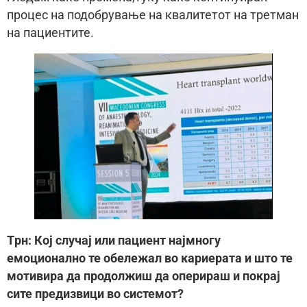
процес на подобрување на квалитетот на третман
на пациентите.
Tрн: Кој случај или пациент најмногу
емоционално те обележал во кариерата и што те
мотивира да продолжиш да оперираш и покрај
сите предизвици во системот?