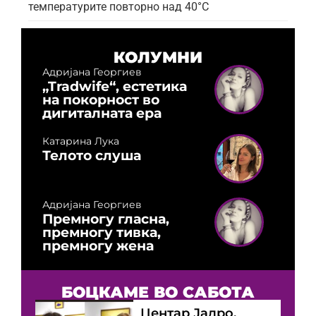
температурите повторно над 40°C
КОЛУМНИ
Адријана Георгиев
„Tradwife“, естетика
на покорност во
дигиталната ера
Катарина Лука
Телото слуша
Адријана Георгиев
Премногу гласна,
премногу тивка,
премногу жена
БОЦКАМЕ ВО САБОТА
Центар Јадро,