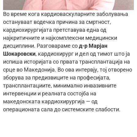
Во време кога кардиоваскуларните заболувања
остануваат водечка причина за смртност,
кардиохирургијата претставува една од
најкритичните и најкомплексни медицински
дисциплини. Разговараме со
д-р Марјан
Шокаровски
, кардиохирург и дел од тимот што ја
испиша историјата со првата трансплантација на
срце во Македонија. Во ова интервју, тој отворено
зборува за предизвиците на професијата,
трансплантациите, минимално инвазивните
интервенции и реалната состојба на
македонската кардиохирургија — од
операционата сала до системските слабости.