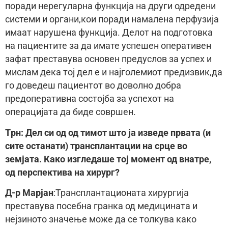
поради нерегуларна функција на други одредени
системи и органи,кои поради намалена перфузија
имаат нарушена функција. Делот на подготовка
на пациентите за да имате успешен оперативен
зафат преставува основен предуслов за успех и
мислам дека тој дел е и најголемиот предизвик,да
го доведеш пациентот во доволно добра
предоперативна состојба за успехот на
операцијата да биде совршен.
Tрн: Дел си од од тимот што ја изведе првата (и
сите останати) трансплантации на срце во
земјата. Како изгледаше тој момент од внатре,
од перспектива на хирург?
Д-р Марјан
:Трансплантационата хирургија
преставува посебна гранка од медицината и
нејзиното значење може да се толкува како