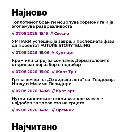
Најново
Топлотниот бран ги исцрпува хормоните и ја
зголемува раздразливоста
//
07.08.2026
15:15
//
Свесно
УМПАКИ успешно ја заврши последната фаза
од проектот FUTURE STORYTELLING
//
07.08.2026
15:06
//
Култ-арт
Крем или спреј за сончање: Дерматолозите
откриваат кој избор е подобар
//
07.08.2026
15:00
//
Жолт Трн
Грчка вечер на „Охридско лето“ со Теодосија
Нтоку и Масимо Полидори
//
07.08.2026
14:48
//
Култ-арт
Нутриционистите откриваат кое масло е
најдобро за здравјето на срцето
//
07.08.2026
14:45
//
Органик
Најчитано