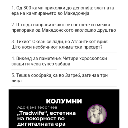
Од 300 камп-приколки до депонија: златната
ера на кампирањето во Македонија
Што да направите ако се сретнете со мечка:
препораки од Македонското еколошко друштво
Тихиот Океан се лади, но Атлантикот врие:
Што носи необичниот климатски пресврт?
Викенд за паметење: Четири хороскопски
знаци ги чека супер забава
Тешка сообраќајка во Загреб, загинаа три
лица
КОЛУМНИ
Адријана Георгиев
„Tradwife“, естетика
на покорност во
дигиталната ера