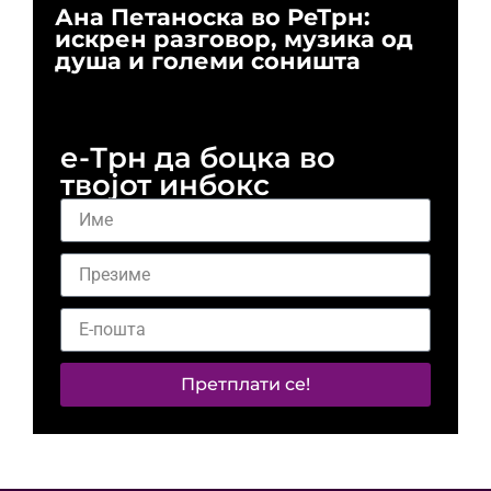
Ана Петаноска во РеТрн:
Ри
искрен разговор, музика од
го
душа и големи соништа
За
и 
е-Трн да боцка во
твојот инбокс
Претплати се!