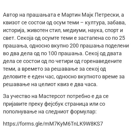
Автор на прашањата е Мартин Мајк Петрески, а
квизот се состои од осум теми – култура, забава,
историја, животен стил, медиуми, наука, спорт и
свет. Секоја од осумте теми е застапена со по 25
прашања, односно вкупно 200 прашања поделени
во два дела од по 100 прашања. Секој од двата
дела се состои од по четири од горенаведените
теми, а времето за решавање за секој од
деловите е еден час, односно вкупното време за
решавање на целиот квиз е два часа.
За учество на Мастерсот потребно е да се
пријавите преку фејсбук страница или со
пополнување на следниот формулар:
https://forms.gle/mM7KyM6TnLK9W8KS7