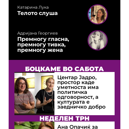
Катарина Лука
Телото слуша
Адријана Георгиев
Премногу гласна,
премногу тивка,
премногу жена
БОЦКАМЕ ВО САБОТА
Центар Јадро,
простор каде
уметноста има
политичка
одговорност, а
културата е
заедничко добро
НЕДЕЛЕН ТРН
Ана Опачиќ за