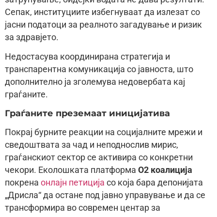
Сепак, институциите избегнуваат да излезат со
јасни податоци за реалното загадување и ризик
за здравјето.
Недостасува координирана стратегија и
транспарентна комуникација со јавноста, што
дополнително ја зголемува недовербата кај
граѓаните.
Граѓаните преземаат иницијатива
Покрај бурните реакции на социјалните мрежи и
сведоштвата за чад и неподнослив мирис,
граѓанскиот сектор се активира со конкретни
чекори. Еколошката платформа
О2 коалиција
покрена
онлајн петиција
со која бара депонијата
„Дрисла“ да остане под јавно управување и да се
трансформира во современ центар за