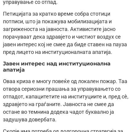
управување со отпад.
Петицијата за кратко време собра стотици
потписи, што ја покажува мобилизацијата и
загриженоста на јавноста. Активистите јасно
порачуваат дека здравјето и чистиот воздух се
јавен интерес кој не смее да биде ставен на пауза
пред лицето на институционалната апатија.
Јавен интерес над институционална
апатија
Оваа криза е многу повеќе од локален пожар. Таа
отвора сериозни прашања за управувањето со
отпадот, капацитетите на институциите и, пред сè,
здравјето на граѓаните. Јавноста не смее да
остане во темнина додека чадот буквално ја
задушува довербата.
Скопје има потреба од долгорочна стратегија за