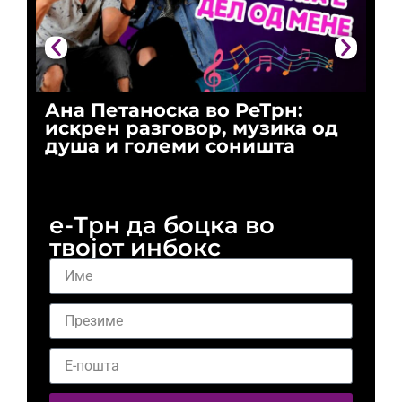
Ана Петаноска во РеТрн:
Ри
искрен разговор, музика од
го
душа и големи соништа
За
и 
е-Трн да боцка во
твојот инбокс