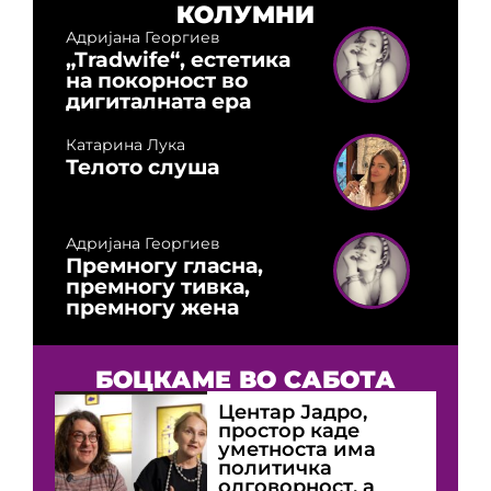
КОЛУМНИ
Адријана Георгиев
„Tradwife“, естетика
на покорност во
дигиталната ера
Катарина Лука
Телото слуша
Адријана Георгиев
Премногу гласна,
премногу тивка,
премногу жена
БОЦКАМЕ ВО САБОТА
Центар Јадро,
простор каде
уметноста има
политичка
одговорност, а