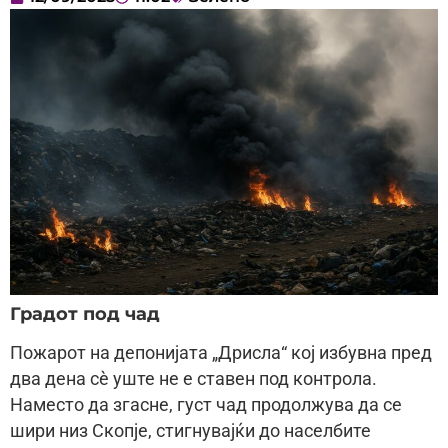
Градот под чад
Пожарот на депонијата „Дрисла“ кој избувна пред
два дена сè уште не е ставен под контрола.
Наместо да згасне, густ чад продолжува да се
шири низ Скопје, стигнувајќи до населбите