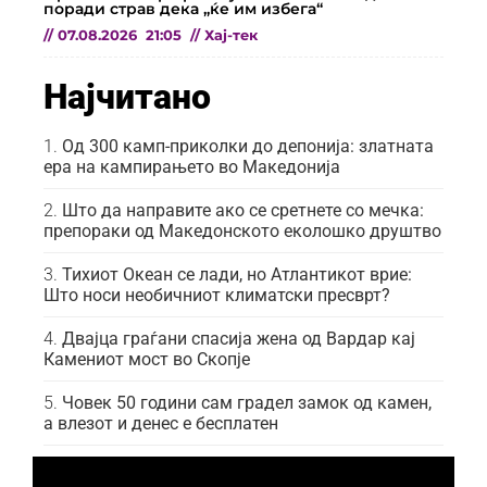
поради страв дека „ќе им избега“
//
07.08.2026
21:05
//
Хај-тек
Најчитано
Од 300 камп-приколки до депонија: златната
ера на кампирањето во Македонија
Што да направите ако се сретнете со мечка:
препораки од Македонското еколошко друштво
Тихиот Океан се лади, но Атлантикот врие:
Што носи необичниот климатски пресврт?
Двајца граѓани спасија жена од Вардар кај
Камениот мост во Скопје
Човек 50 години сам градел замок од камен,
а влезот и денес е бесплатен