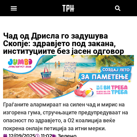
Чад од Дрисла го задушува
Скопје: здравјето под закана,
институциите без јасен одговор
Граѓаните алармираат на силен чад и мирис на
изгорена гума, стручњаците предупредуваат на
опасност по здравјето, а О2 коалиција веќе
покрена онлајн петиција за итни мерки.
12/09/2025
11:02
Зелено