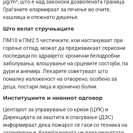
µg/m³, што е над законски дозволената граница.
Граѓаните алармираат за печење во очите,
кашлица и отежнато дишење.
Што велат стручњаците
ПМ10 и ПМ2.5 честичките, кои настануваат при
горење отпад, можат да предизвикаат сериозни
последици по здравјето: хронични белодробни
заболувања, влошување на срцевите состојби, па
дури и анемија. Лекарите советуваат што
помалку изложеност на отворено, особено за
деца, постари лица и хронично болни.
Институциите и нивниот одговор
Центарот за управување со кризи (ЦУК) и
Дирекцијата за заштита и спасување (ДЗС)
информираат дека пожарот се гаси со техника на
затрупување, бидејќи водата не дава резултати.