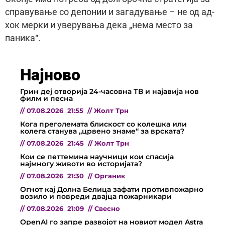
справување со депонии и загадување – не од ад-
хок мерки и уверувања дека „нема место за
паника“.
Најново
Грин деј отворија 24-часовна ТВ и најавија нов
филм и песна
//
07.08.2026
21:55
//
Жолт Трн
Кога преголемата блискост со колешка или
колега станува „црвено знаме“ за врската?
//
07.08.2026
21:45
//
Жолт Трн
Кои се петтемина научници кои спасија
најмногу животи во историјата?
//
07.08.2026
21:30
//
Органик
Огнот кај Долна Белица зафати противпожарно
возило и повреди двајца пожарникари
//
07.08.2026
21:09
//
Свесно
OpenAI го запре развојот на новиот модел Astra