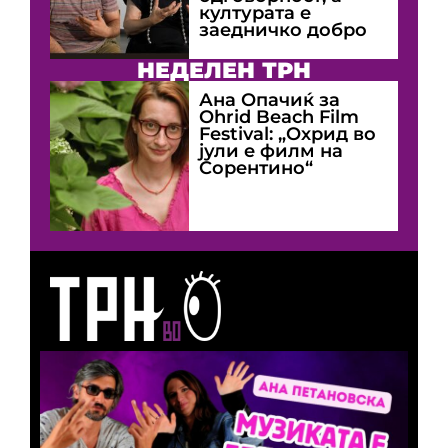
културата е
заедничко добро
НЕДЕЛЕН ТРН
Ана Опачиќ за
Оhrid Beach Film
Festival: „Охрид во
јули е филм на
Сорентино“