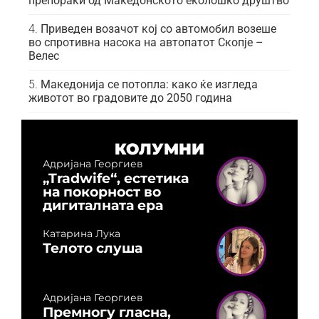
препораки од Македонското еколошко друштво
Приведен возачот кој со автомобил возеше
во спротивна насока на автопатот Скопје –
Велес
Македонија се потопла: како ќе изгледа
животот во градовите до 2050 година
КОЛУМНИ
Адријана Георгиев
„Tradwife“, естетика
на покорност во
дигиталната ера
Катарина Лука
Телото слуша
Адријана Георгиев
Премногу гласна,