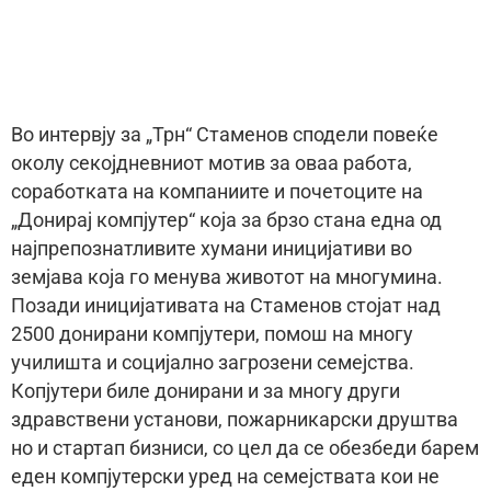
Во интервју за „Трн“ Стаменов сподели повеќе
околу секојдневниот мотив за оваа работа,
соработката на компаниите и почетоците на
„Донирај компјутер“ која за брзо стана една од
најпрепознатливите хумани иницијативи во
земјава која го менува животот на многумина.
Позади иницијативата на Стаменов стојат над
2500 донирани компјутери, помош на многу
училишта и социјално загрозени семејства.
Копјутери биле донирани и за многу други
здравствени установи, пожарникарски друштва
но и стартап бизниси, со цел да се обезбеди барем
еден компјутерски уред на семејствата кои не