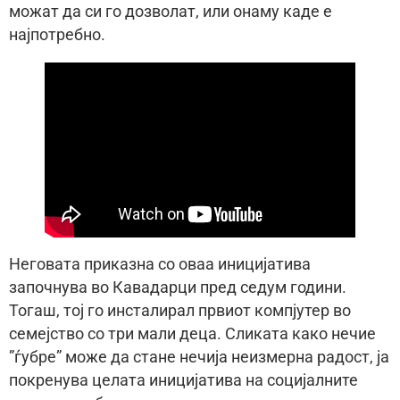
можат да си го дозволат, или онаму каде е
најпотребно.
Неговата приказна со оваа иницијатива
започнува во Кавадарци пред седум години.
Тогаш, тој го инсталирал првиот компјутер во
семејство со три мали деца. Сликата како нечие
”ѓубре” може да стане нечија неизмерна радост, ја
покренува целата иницијатива на социјалните