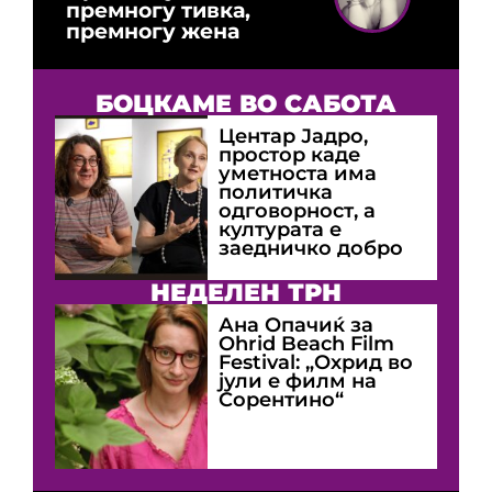
премногу тивка,
премногу жена
БОЦКАМЕ ВО САБОТА
Центар Јадро,
простор каде
уметноста има
политичка
одговорност, а
културата е
заедничко добро
НЕДЕЛЕН ТРН
Ана Опачиќ за
Оhrid Beach Film
Festival: „Охрид во
јули е филм на
Сорентино“