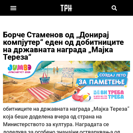
Борче Стаменов од „Донирај
компјутер“ еден од добитниците
на државната награда „Мајка
Тереза“
обитниците на државната награда „Мајка Тереза”
која беше доделена вчера од страна на
Министерството за култура. Наградата се
доделува за особено значајни остварувања од