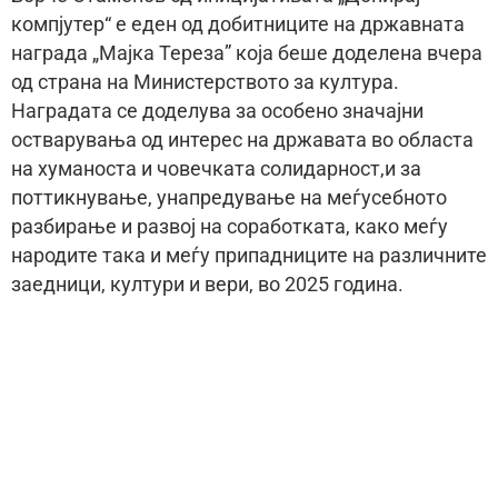
компјутер“ е еден од добитниците на државната
награда „Мајка Тереза” која беше доделена вчера
од страна на Министерството за култура.
Наградата се доделува за особено значајни
остварувања од интерес на државата во областа
на хуманоста и човечката солидарност,и за
поттикнување, унапредување на меѓусебното
разбирање и развој на соработката, како меѓу
народите така и меѓу припадниците на различните
заедници, култури и вери, во 2025 година.