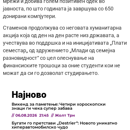
мрежи и добива голем позитивен одек во
јавноста, по што годината ја завршува со 650
донирани компјутери.
Стаменов продолжува со неговата хуманитарна
акција која од ден на ден расте низ државата, а
учествува во поддршка и на иницијативата „Плати
семестар„ од здружението „Млади од семејна
разновидност“ со цел олеснување на
финансиските трошоци за оние студенти кои не
можат да си го дозволат студирањето.
Најново
Викенд за паметење: Четири хороскопски
знаци ги чека супер забава
//
06.08.2026
21:45
//
Жолт Трн
Бугати го претстави „Destrier“: Новото уникатно
хиперавтомобилско чудо