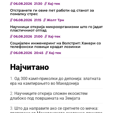
//
06.08.2026
21:30
//
Хај-тек
Отстранете ги овие пет работи од станот за
помалку стрес
//
06.08.2026
21:15
//
Жолт Трн
Научници открија микроорганизми што го јадат
пластичниот отпад
//
06.08.2026
21:00
//
Хај-тек
Социјален инженеринг на Волстрит: Хакери со
телефонски повици крадат лозинки
//
06.08.2026
20:45
//
Хај-тек
Најчитано
Од 300 камп-приколки до депонија: златната
ера на кампирањето во Македонија
Научниците открија сложен екосистем
длабоко под површината на Земјата
Што да направите ако се сретнете со мечка: