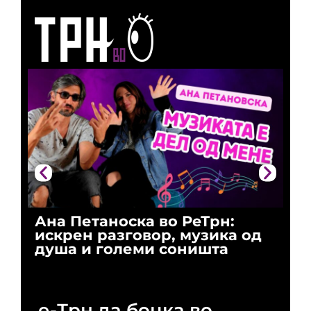
Ана Петаноска во РеТрн:
Ри
искрен разговор, музика од
го
душа и големи соништа
За
и 
е-Трн да боцка во