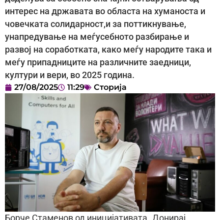
интерес на државата во областа на хуманоста и
човечката солидарност,и за поттикнување,
унапредување на меѓусебното разбирање и
развој на соработката, како меѓу народите така и
меѓу припадниците на различните заедници,
култури и вери, во 2025 година.
27/08/2025
11:29
Сторија
Борче Стаменов од иницијативата „Донирај