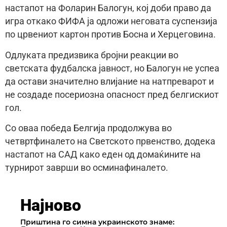
настапот на Фоларин Балогун, кој доби право да
игра откако ФИФА ја одложи неговата суспензија
по црвениот картон против Босна и Херцеговина.
Одлуката предизвика бројни реакции во
светската фудбалска јавност, но Балогун не успеа
да остави значително влијание на натпреварот и
не создаде посериозна опасност пред белгискиот
гол.
Со оваа победа Белгија продолжува во
четвртфиналето на Светското првенство, додека
настапот на САД како еден од домаќините на
турнирот заврши во осминафиналето.
Најново
Приштина го симна украинското знаме: