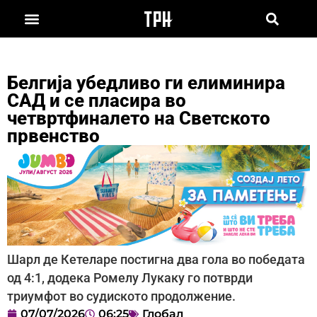
Белгија убедливо ги елиминира
САД и се пласира во
четвртфиналето на Светското
првенство
Шарл де Кетеларе постигна два гола во победата
од 4:1, додека Ромелу Лукаку го потврди
триумфот во судиското продолжение.
07/07/2026
06:25
Глобал