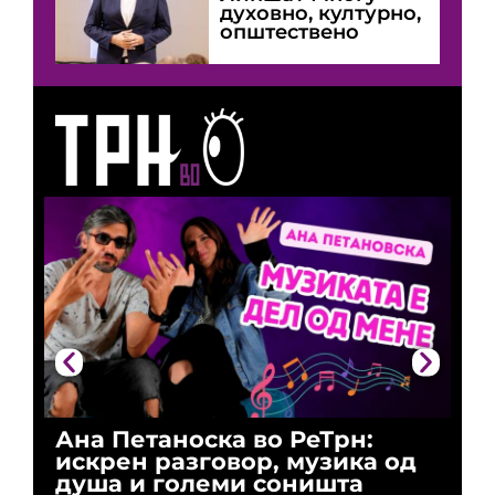
духовно, културно,
општествено
Ана Петаноска во РеТрн:
Ри
искрен разговор, музика од
го
душа и големи соништа
За