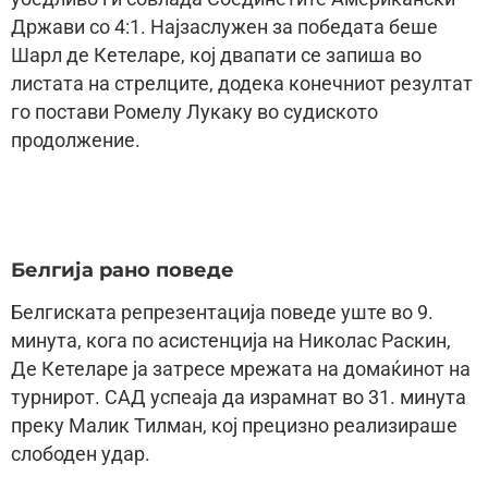
Држави со 4:1. Најзаслужен за победата беше
Шарл де Кетеларе, кој двапати се запиша во
листата на стрелците, додека конечниот резултат
го постави Ромелу Лукаку во судиското
продолжение.
Белгија рано поведе
Белгиската репрезентација поведе уште во 9.
минута, кога по асистенција на Николас Раскин,
Де Кетеларе ја затресе мрежата на домаќинот на
турнирот. САД успеаја да израмнат во 31. минута
преку Малик Тилман, кој прецизно реализираше
слободен удар.