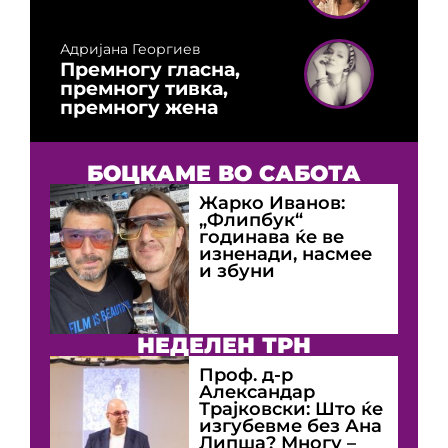
Адријана Георгиев
Премногу гласна,
премногу тивка,
премногу жена
БОЦКАМЕ ВО САБОТА
Жарко Иванов:
„Флипбук“
годинава ќе ве
изненади, насмее
и збуни
НЕДЕЛЕН ТРН
Проф. д-р
Александар
Трајковски: Што ќе
изгубевме без Ана
Липша? Многу –