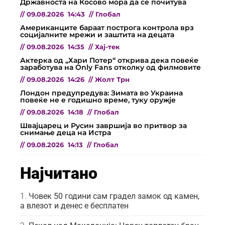
Државноста на Косово мора да се почитува
//
09.08.2026
14:43
//
Глобал
Американците бараат построга контрола врз
социјалните мрежи и заштита на децата
//
09.08.2026
14:35
//
Хај-тек
Актерка од „Хари Потер“ открива дека повеќе
заработува на Only Fans отколку од филмовите
//
09.08.2026
14:26
//
Жолт Трн
Лондон предупредува: Зимата во Украина
повеќе не е годишно време, туку оружје
//
09.08.2026
14:18
//
Глобал
Швајцарец и Русин завршија во притвор за
снимање деца на Истра
//
09.08.2026
14:13
//
Глобал
Најчитано
Човек 50 години сам градел замок од камен,
а влезот и денес е бесплатен