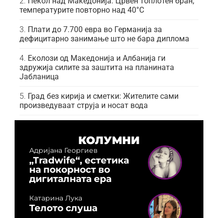
Пекол над Македонија: Црвен топлотен бран,
температурите повторно над 40°C
Плати до 7.700 евра во Германија за
дефицитарно занимање што не бара диплома
Еколози од Македонија и Албанија ги
здружија силите за заштита на планината
Јабланица
Град без кирија и сметки: Жителите сами
произведуваат струја и носат вода
КОЛУМНИ
Адријана Георгиев
„Tradwife“, естетика
на покорност во
дигиталната ера
Катарина Лука
Телото слуша