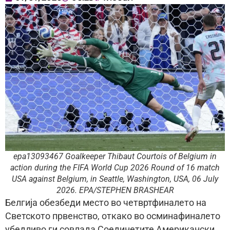
epa13093467 Goalkeeper Thibaut Courtois of Belgium in
action during the FIFA World Cup 2026 Round of 16 match
USA against Belgium, in Seattle, Washington, USA, 06 July
2026. EPA/STEPHEN BRASHEAR
Белгија обезбеди место во четвртфиналето на
Светското првенство, откако во осминафиналето
убедливо ги совлада Соединетите Американски