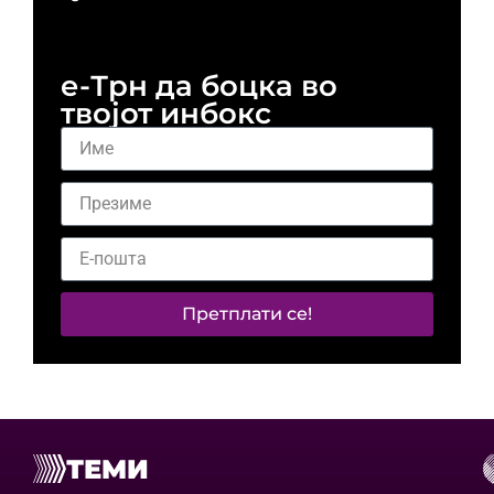
и 
е-Трн да боцка во
твојот инбокс
Претплати се!
ТЕМИ