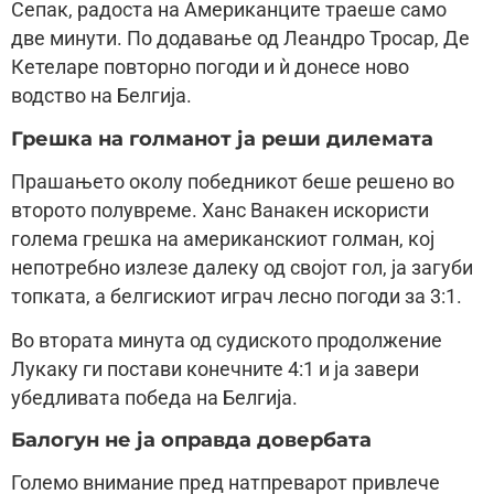
Сепак, радоста на Американците траеше само
две минути. По додавање од Леандро Тросар, Де
Кетеларе повторно погоди и ѝ донесе ново
водство на Белгија.
Грешка на голманот ја реши дилемата
Прашањето околу победникот беше решено во
второто полувреме. Ханс Ванакен искористи
голема грешка на американскиот голман, кој
непотребно излезе далеку од својот гол, ја загуби
топката, а белгискиот играч лесно погоди за 3:1.
Во втората минута од судиското продолжение
Лукаку ги постави конечните 4:1 и ја завери
убедливата победа на Белгија.
Балогун не ја оправда довербата
Големо внимание пред натпреварот привлече