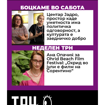
БОЦКАМЕ ВО САБОТА
Центар Јадро,
простор каде
уметноста има
политичка
одговорност, а
културата е
заедничко добро
НЕДЕЛЕН ТРН
Ана Опачиќ за
Оhrid Beach Film
Festival: „Охрид во
јули е филм на
Сорентино“