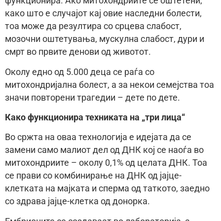
функционира. Ако митохондриите се оштетени,
како што е случајот кај овие наследни болести,
тоа може да резултира со срцева слабост,
мозочни оштетувања, мускулна слабост, дури и
смрт во првите денови од животот.
Околу едно од 5.000 деца се раѓа со
митохондријална болест, а за некои семејства тоа
значи повторени трагедии – дете по дете.
Како функционира техниката на „три лица“
Во сржта на оваа технологија е идејата да се
замени само малиот дел од ДНК кој се наоѓа во
митохондриите – околу 0,1% од целата ДНК. Тоа
се прави со комбинирање на ДНК од јајце-
клетката на мајката и сперма од таткото, заедно
со здрава јајце-клетка од донорка.