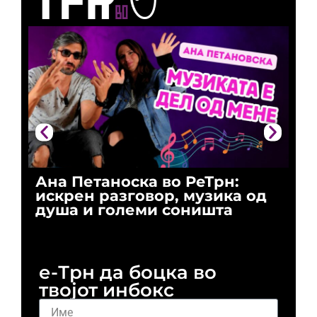
Ана Петаноска во РеТрн:
Ри
искрен разговор, музика од
го
душа и големи соништа
За
и 
е-Трн да боцка во
твојот инбокс