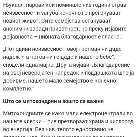
Њукасл, парови кои поминале низ години страв,
неизвесност и загуба конечно го прегрнуваат
новиот живот. Сите семејства остануваат
анонимни заради приватност, но преку изјавите
до јавноста – нивната благодарност е гласна.
„По години неизвесност, овој третман ни даде
надеж – а потоа ни го даде и нашето бебе“,
сподели една мајка. Друга изјави: „Благодарение
на овој неверојатен напредок и поддршката што ја
добивме, нашето мало семејство е конечно
комплетно.“
Што се митохондрии и зошто се важни
Митохондриите се како мали електроцентрали во
нашите клетки – тие претвораат храна и кислород
во енергија. Без нив, телото едноставно не