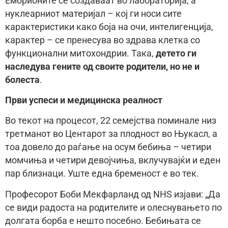
Ембрионите се создаваат во лабораторија, а
нуклеарниот материјал – кој ги носи сите
карактеристики како боја на очи, интелигенција,
карактер – се пренесува во здрава клетка со
функционални митохондрии. Така,
детето ги
наследува гените од своите родители, но не и
болеста
.
Први успеси и медицинска реалност
Во текот на процесот, 22 семејства поминале низ
третманот во Центарот за плодност во Њукасл, а
тоа довело до раѓање на осум бебиња – четири
момчиња и четири девојчиња, вклучувајќи и еден
пар близнаци. Уште една бременост е во тек.
Професорот Боби Мекфарланд од NHS изјави: „Да
се види радоста на родителите и олеснувањето по
долгата борба е нешто посебно. Бебињата се