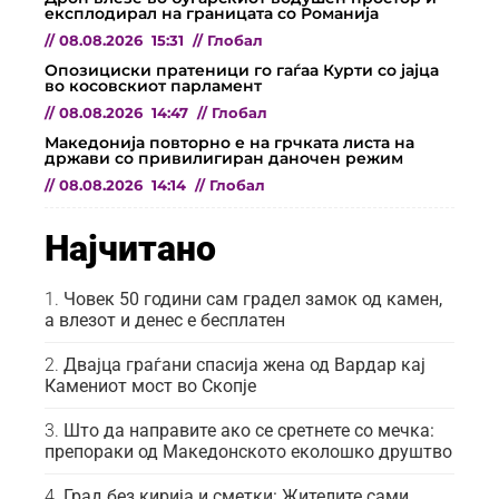
експлодирал на границата со Романија
//
08.08.2026
15:31
//
Глобал
Опозициски пратеници го гаѓаа Курти со јајца
во косовскиот парламент
//
08.08.2026
14:47
//
Глобал
Македонија повторно е на грчката листа на
држави со привилигиран даночен режим
//
08.08.2026
14:14
//
Глобал
Најчитано
Човек 50 години сам градел замок од камен,
а влезот и денес е бесплатен
Двајца граѓани спасија жена од Вардар кај
Камениот мост во Скопје
Што да направите ако се сретнете со мечка:
препораки од Македонското еколошко друштво
Град без кирија и сметки: Жителите сами