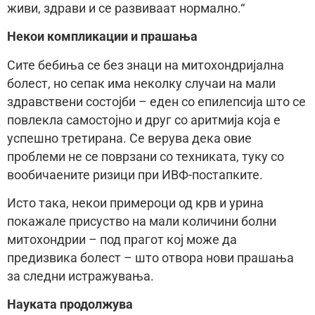
живи, здрави и се развиваат нормално.“
Некои компликации и прашања
Сите бебиња се без знаци на митохондријална
болест, но сепак има неколку случаи на мали
здравствени состојби – еден со епилепсија што се
повлекла самостојно и друг со аритмија која е
успешно третирана. Се верува дека овие
проблеми не се поврзани со техниката, туку со
вообичаените ризици при ИВФ-постапките.
Исто така, некои примероци од крв и урина
покажале присуство на мали количини болни
митохондрии – под прагот кој може да
предизвика болест – што отвора нови прашања
за следни истражувања.
Науката продолжува