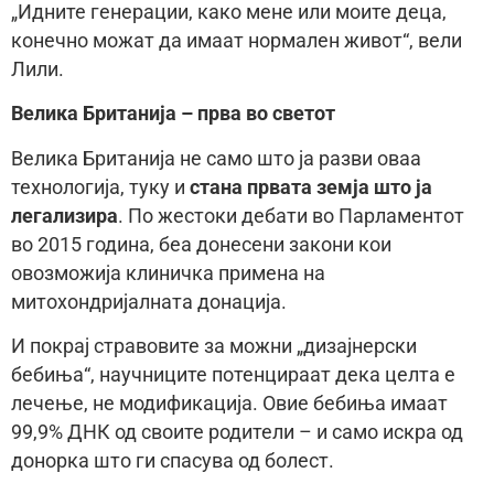
„Идните генерации, како мене или моите деца,
конечно можат да имаат нормален живот“, вели
Лили.
Велика Британија – прва во светот
Велика Британија не само што ја разви оваа
технологија, туку и
стана првата земја што ја
легализира
. По жестоки дебати во Парламентот
во 2015 година, беа донесени закони кои
овозможија клиничка примена на
митохондријалната донација.
И покрај стравовите за можни „дизајнерски
бебиња“, научниците потенцираат дека целта е
лечење, не модификација. Овие бебиња имаат
99,9% ДНК од своите родители – и само искра од
донорка што ги спасува од болест.