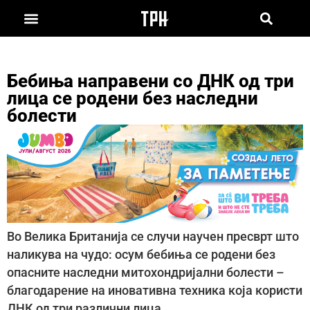
Бебиња направени со ДНК од три
лица се родени без наследни
болести
Во Велика Британија се случи научен пресврт што
наликува на чудо: осум бебиња се родени без
опасните наследни митохондријални болести –
благодарение на иновативна техника која користи
ДНК од три различни лица.