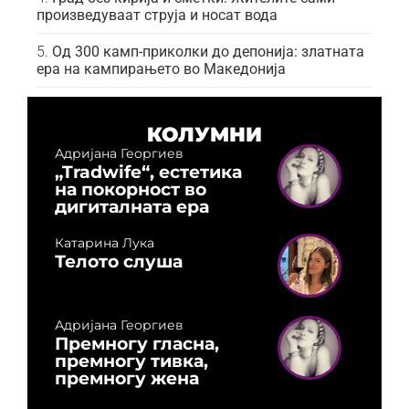
произведуваат струја и носат вода
Од 300 камп-приколки до депонија: златната
ера на кампирањето во Македонија
КОЛУМНИ
Адријана Георгиев
„Tradwife“, естетика
на покорност во
дигиталната ера
Катарина Лука
Телото слуша
Адријана Георгиев
Премногу гласна,
премногу тивка,
премногу жена