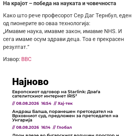
На крајот – победа на науката и човечноста
Како што рече професорот Сер Даг Тернбул, еден
од пионерите во оваа технологија:
„Имавме наука, имавме закон, имавме NHS. И
сега имаме осум здрави деца. Тоа е прекрасен
резултат.“
Извор:
BBC
Најново
Европскиот одговор на Starlink: Доаѓа
сателитскиот интернет IRIS²
//
08.08.2026
16:54
//
Хај-тек
Андраш Балша, поранешен претседател на
Врховниот суд, предложен за претседател на
Унгарија
//
08.08.2026
16:14
//
Глобал
Дрон влезе во бугарскиот водушен простор и