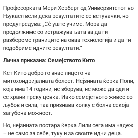
Професорката Мери Херберт од Универзитетот во
Њукасл вели дека резултатите се ветувачки, но
предупредува: „Сè уште учиме. Мора да
продолжиме со истражувањата за да ги
разбереме границите на оваа технологија и да ги
подобриме идните резултати.“
Лична приказна: Семејството Кито
Кет Кито добро го знае лицето на
митохондријалната болест. Нејзината ќерка Попи,
која има 14 години, не зборува, не може да оди и
се храни преку цевка. Иако семејството живее со
љубов и сила, таа признава колку е болна секоја
загубена можност.
Но, нејзината постара ќерка Лили сега има надеж
– не само за себе, туку и за своите идни деца.