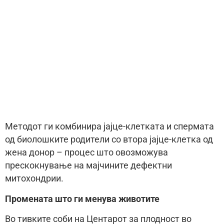
Методот ги комбинира јајце-клетката и спермата
од биолошките родители со втора јајце-клетка од
жена донор – процес што овозможува
прескокнување на мајчините дефектни
митохондрии.
Промената што ги менува животите
Во тивките соби на Центарот за плодност во