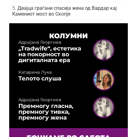
Двајца граѓани спасија жена од Вардар кај
Камениот мост во Скопје
КОЛУМНИ
Адријана Георгиев
„Tradwife“, естетика
на покорност во
дигиталната ера
Катарина Лука
Телото слуша
Адријана Георгиев
Премногу гласна,
премногу тивка,
премногу жена