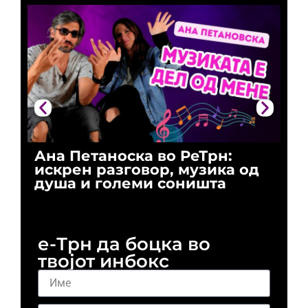
Ана Петаноска во РеТрн:
Ри
искрен разговор, музика од
го
душа и големи соништа
За
и 
е-Трн да боцка во
твојот инбокс