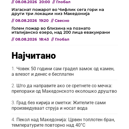
//
08.08.2026
20:00
//
Глобал
Изгаснат пожарот во Чифлик сега гори на
други три локации низ Македонија
//
08.08.2026
19:20
//
Свесно
Голем пожар во близина на познато
италијанско езеро, над 200 лица евакуирани
//
08.08.2026
18:43
//
Глобал
Најчитано
Човек 50 години сам градел замок од камен,
а влезот и денес е бесплатен
Што да направите ако се сретнете со мечка:
препораки од Македонското еколошко друштво
Град без кирија и сметки: Жителите сами
произведуваат струја и носат вода
Пекол над Македонија: Црвен топлотен бран,
температурите повторно над 40°C