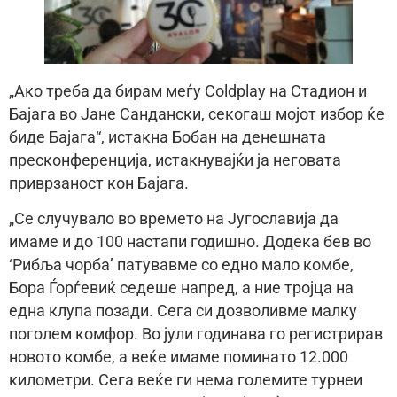
„Ако треба да бирам меѓу Coldplay на Стадион и
Бајага во Јане Сандански, секогаш мојот избор ќе
биде Бајага“, истакна Бобан на денешната
пресконференција, истакнувајќи ја неговата
приврзаност кон Бајага.
„Се случувало во времето на Југославија да
имаме и до 100 настапи годишно. Додека бев во
‘Рибља чорба’ патувавме со едно мало комбе,
Бора Ѓорѓевиќ седеше напред, а ние тројца на
една клупа позади. Сега си дозволивме малку
поголем комфор. Во јули годинава го регистрирав
новото комбе, а веќе имаме поминато 12.000
километри. Сега веќе ги нема големите турнеи