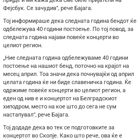
пријде и ми кажа дека сме биле пријатели на
Фејсбук. Се зачудив“, рече Бајага.
Тој информираше дека следната година бендот ќе
одбележува 40 години постоење. По тој повод, за
следната година најави повеќе концерти во
целиот регион.
„Ние следната година одбележуваме 40 години
постоење на нашиот бенд, поточно на крајот на
месец април. Тоа значи дека почнувајќи од април
целата година ќе ни биде славеничка година. Ќе
одржиме повеќе концерти во целиот регион, а
еден од нив е и концертот на Белградскиот
хиподром, место на кое што до сега не сум
настапувал“, рече Бајага.
Тој додаде дека во тек се подготовките за
концертот во Скопје. Како што рече, ова ќе е