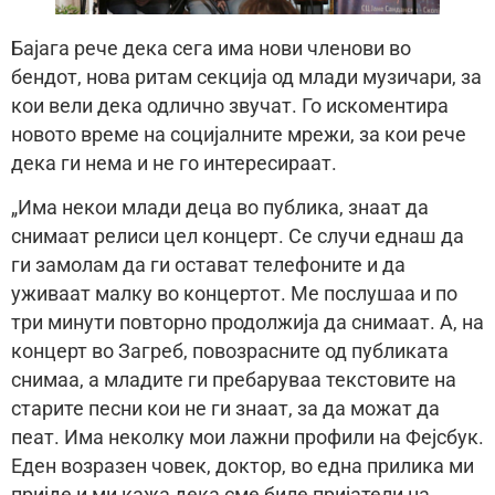
Бајага рече дека сега има нови членови во
бендот, нова ритам секција од млади музичари, за
кои вели дека одлично звучат. Го искоментира
новото време на социјалните мрежи, за кои рече
дека ги нема и не го интересираат.
„Има некои млади деца во публика, знаат да
снимаат релиси цел концерт. Се случи еднаш да
ги замолам да ги остават телефоните и да
уживаат малку во концертот. Ме послушаа и по
три минути повторно продолжија да снимаат. А, на
концерт во Загреб, повозрасните од публиката
снимаа, а младите ги пребаруваа текстовите на
старите песни кои не ги знаат, за да можат да
пеат. Има неколку мои лажни профили на Фејсбук.
Еден возразен човек, доктор, во една прилика ми