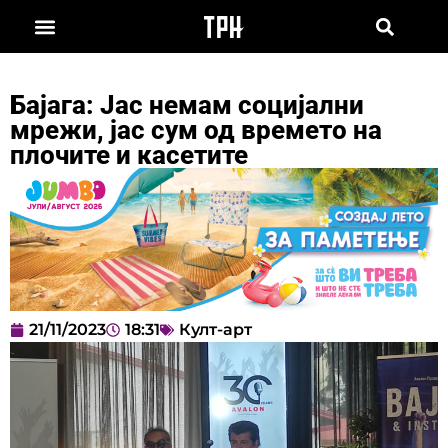
Бајага: Јас немам социјални
мрежи, јас сум од времето на
плочите и касетите
21/11/2023
18:31
Култ-арт