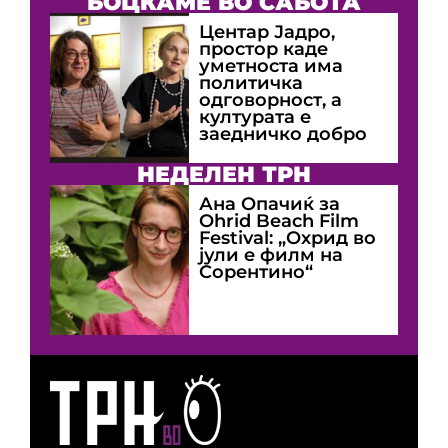
БОЦКАМЕ ВО САБОТА
Центар Јадро,
простор каде
уметноста има
политичка
одговорност, а
културата е
заедничко добро
НЕДЕЛЕН ТРН
Ана Опачиќ за
Оhrid Beach Film
Festival: „Охрид во
јули е филм на
Сорентино“