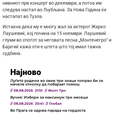
нивниот прв концерт во декември, а потоа им
следува настап во Љубљана. За Нова Година ќе
настапат во Тузла.
Истакна дека му е многу жал за актерот Жарко
Лаушевиќ, кој почина на 15 ноември. Лаушевиќ
глуми во спотот за неговата песна „Монтенегро“ и
Бајагиќ кажа оти е штета што тој имал тажна
судбина.
Најново
Луѓето родени во овие три знаци попрво би се
мачеле отколку да побараат помош
//
08.08.2026
21:10
//
Жолт Трн
Вучиќ: Избори за максимум три месеци
//
08.08.2026
20:41
//
Глобал
Во Прага се одржа парада на гордоста