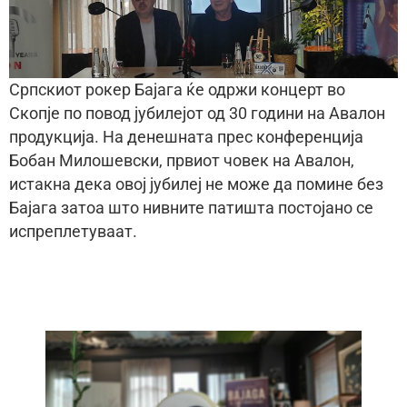
Српскиот рокер Бајага ќе одржи концерт во
Скопје по повод јубилејот од 30 години на Авалон
продукција. На денешната прес конференција
Бобан Милошевски, првиот човек на Авалон,
истакна дека овој јубилеј не може да помине без
Бајага затоа што нивните патишта постојано се
испреплетуваат.