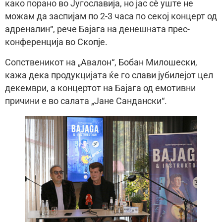
како порано во Југославија, но јас сѐ уште не
можам да заспијам по 2-3 часа по секој концерт од
адреналин“, рече Бајага на денешната прес-
конференција во Скопје.
Сопственикот на „Авалон“, Бобан Милошески,
кажа дека продукцијата ќе го слави јубилејот цел
декември, а концертот на Бајага од емотивни
причини е во салата „Јане Сандански“.