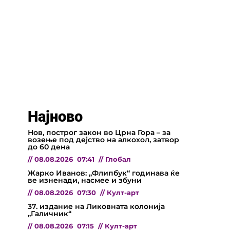
Најново
Нов, построг закон во Црна Гора – за
возење под дејство на алкохол, затвор
до 60 дена
//
08.08.2026
07:41
//
Глобал
Жарко Иванов: „Флипбук“ годинава ќе
ве изненади, насмее и збуни
//
08.08.2026
07:30
//
Култ-арт
37. издание на Ликовната колонија
„Галичник“
//
08.08.2026
07:15
//
Култ-арт