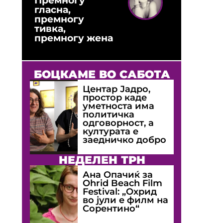
гласна,
премногу
тивка,
премногу жена
БОЦКАМЕ ВО САБОТА
Центар Јадро,
простор каде
уметноста има
политичка
одговорност, а
културата е
заедничко добро
НЕДЕЛЕН ТРН
Ана Опачиќ за
Оhrid Beach Film
Festival: „Охрид
во јули е филм на
Сорентино“