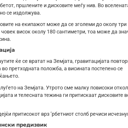
рбетот, пршлените и дисковите меѓу нив. Во вселенат
ено се издолжува.
овите на екипажот може да се зголеми до околу три
а човек висок околу 180 сантиметри, тоа може да зна
сина.
ација
утите ќе се вратат на Земјата, гравитацијата повто
а во претходната положба, а висината постепено се
аќањето.
ј луѓето на Земјата. Утрото сме малку повисоки отко
цијата и телесната тежина ги притискаат дисковите в
дејќи притисокот врз ’рбетниот столб речиси исчезну
ински предизвик