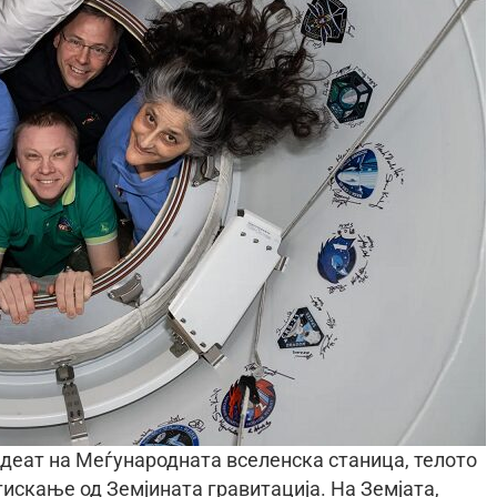
адеат на Меѓународната вселенска станица, телото
тискање од Земјината гравитација. На Земјата,