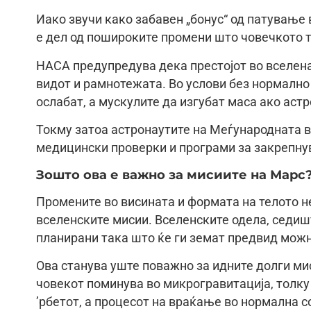
Иако звучи како забавен „бонус“ од патување
е дел од пошироките промени што човечкото т
НАСА предупредува дека престојот во вселенат
видот и рамнотежата. Во услови без нормално
ослабат, а мускулите да изгубат маса ако аст
Токму затоа астронаутите на Меѓународната в
медицински проверки и програми за закрепн
Зошто ова е важно за мисиите на Марс
Промените во висината и формата на телото не
вселенските мисии. Вселенските одела, седиш
планирани така што ќе ги земат предвид можн
Ова станува уште поважно за идните долги ми
човекот поминува во микрогравитација, толку 
’рбетот, а процесот на враќање во нормална с