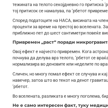
тежината на телото секојдневно го притиска ’
тој притисок се намалува, па ’рбетот приврем
Според податоците на НАСА, висината на член
проценти за време на престој во вселената. З
приближно пет до шест сантиметри повеќе ви
Привремен „раст“ поради микрогравит
Овој ефект е најчесто привремен. Кога астрона
почнува да делува врз телото, ’рбетот се враќ
нормализира во деновите или неделите по вр
Сличен, но многу помал ефект се случува и ка
навечер, затоа што во текот на денот гравита
’рбетот.
Во вселената, разликата е многу поголема, би
Не е само интересен факт, туку медиц