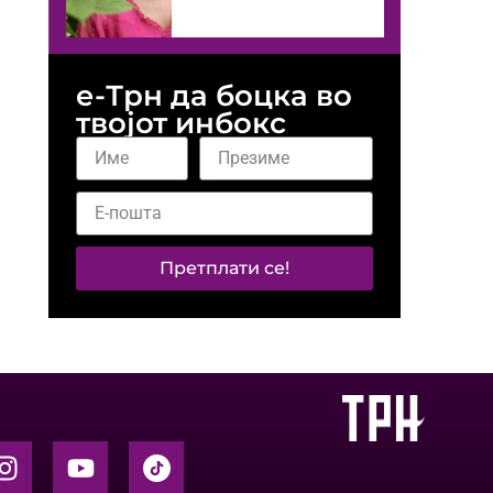
е-Трн да боцка во
твојот инбокс
Претплати се!