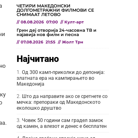
а
ЧЕТИРИ МАКЕДОНСКИ
ДОЛГОМЕТРАЖНИ ФИЛМОВИ СЕ
СНИМААТ ЛЕТОВО
//
08.08.2026
07:00
//
Култ-арт
Грин деј отворија 24-часовна ТВ и
чи
најавија нов филм и песна
//
07.08.2026
21:55
//
Жолт Трн
Најчитано
рно
Од 300 камп-приколки до депонија:
златната ера на кампирањето во
Македонија
лку
Што да направите ако се сретнете со
мечка: препораки од Македонското
о
еколошко друштво
Човек 50 години сам градел замок
ва.
од камен, а влезот и денес е бесплатен