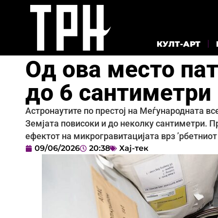
КУЛТ-АРТ
Од ова место пат
до 6 сантиметри
Астронаутите по престој на Меѓународната вс
Земјата повисоки и до неколку сантиметри. Пр
ефектот на микрогравитацијата врз ’рбетниот
09/06/2026
20:38
Хај-тек