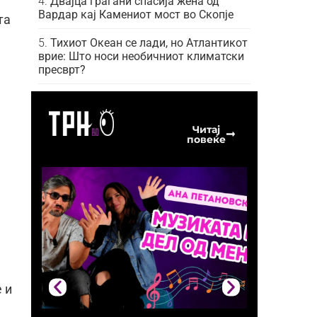
Двајца граѓани спасија жена од
Вардар кај Камениот мост во Скопје
та
Тихиот Океан се лади, но Атлантикот
врие: Што носи необичниот климатски
пресврт?
Читај
повеќе
 и