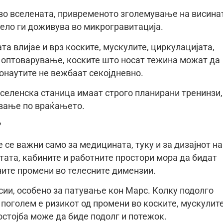
 во вселената, привременото зголемување на висина
ело ги доживува во микрогравитација.
а влијае и врз коските, мускулите, циркулацијата,
 оптоварување, коските што носат тежина можат да
ронаутите не вежбаат секојдневно.
селенска станица имаат строго планирани тренинзи,
ување по враќањето.
?
 се важни само за медицината, туку и за дизајнот на
тата, кабините и работните простори мора да бидат
ите промени во телесните димензии.
сии, особено за патување кон Марс. Колку подолго
поголем е ризикот од промени во коските, мускулите
остојба може да биде подолг и потежок.