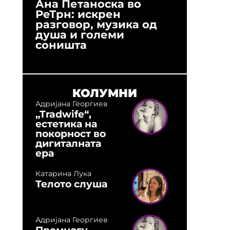
Ана Петаноска во
Ристо 
РеТрн: искрен
(Арханг
разговор, музика од
години
душа и големи
студио:
соништа
музика,
оловни
КОЛУМНИ
Адријана Георгиев
„Tradwife“,
естетика на
покорност во
дигиталната
ера
Катарина Лука
Телото слуша
Адријана Георгиев
Премногу