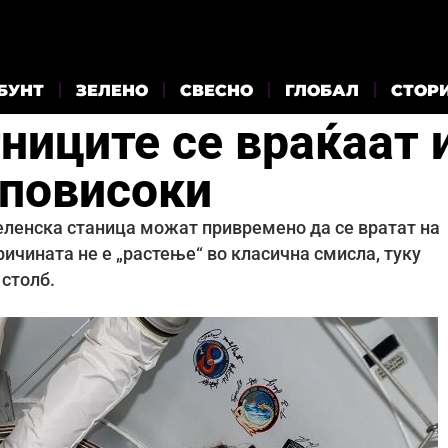
БУНТ
ЗЕЛЕНО
СВЕСНО
ГЛОБАЛ
СТОР
ниците се враќаат 
 повисоки
еленска станица можат привремено да се вратат на
ичината не е „растење“ во класична смисла, туку
 столб.