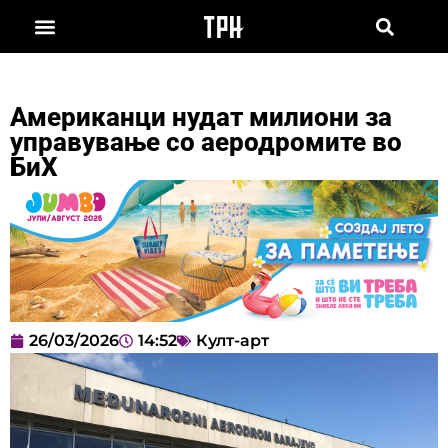
Американци нудат милиони за
управување со аеродромите во
БиХ
26/03/2026
14:52
Култ-арт