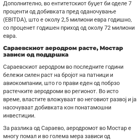
Дополнително, во ентитетскиот буџет би оделе 7
проценти од добивката пред оданочување
(EBITDA), што е околу 2,5 милиони евра годишно,
со проценет годишен приход од околу 72 милиони
евра.
Сараевскиот аеродром расте, Мостар
зависи од поддршка
Сараевскиот аеродром во последните години
бележи силен раст на бројот на патници и
авиокомпании, што го прави еден од побрзо
растечките аеродроми во регионот. Во исто
време, властите вложуваат во неговиот развој и ја
насочуваат добивката кон понатамошни
инвестиции.
За разлика од Сараево, аеродромот во Мостар е
многу помал и во голема мера зависи од