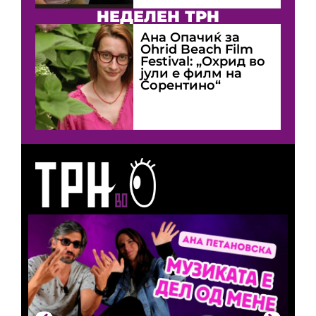
НЕДЕЛЕН ТРН
Ана Опачиќ за
Оhrid Beach Film
Festival: „Охрид во
јули е филм на
Сорентино“