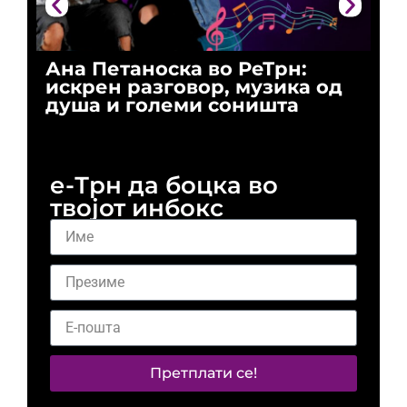
Ана Петаноска во РеТрн:
Ри
искрен разговор, музика од
го
душа и големи соништа
За
и 
е-Трн да боцка во
твојот инбокс
Претплати се!