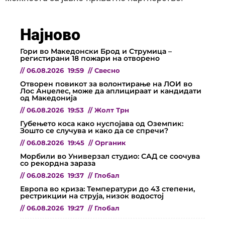
Најново
Гори во Македонски Брод и Струмица –
регистирани 18 пожари на отворено
//
06.08.2026
19:59
//
Свесно
Отворен повикот за волонтирање на ЛОИ во
Лос Анџелес, може да аплицираат и кандидати
од Македонија
//
06.08.2026
19:53
//
Жолт Трн
Губењето коса како нуспојава од Оземпик:
Зошто се случува и како да се спречи?
//
06.08.2026
19:45
//
Органик
Морбили во Универзал студио: САД се соочува
со рекордна зараза
//
06.08.2026
19:37
//
Глобал
Европа во криза: Температури до 43 степени,
рестрикции на струја, низок водостој
//
06.08.2026
19:27
//
Глобал