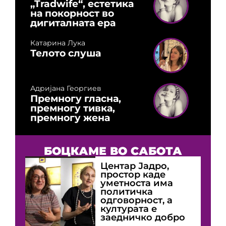
„Tradwife“, естетика
на покорност во
дигиталната ера
Катарина Лука
Телото слуша
Адријана Георгиев
Премногу гласна,
премногу тивка,
премногу жена
БОЦКАМЕ ВО САБОТА
Центар Јадро,
простор каде
уметноста има
политичка
одговорност, а
културата е
заедничко добро