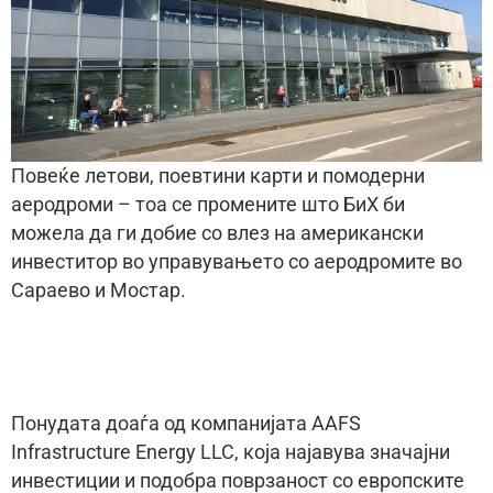
Повеќе летови, поевтини карти и помодерни
аеродроми – тоа се промените што БиХ би
можела да ги добие со влез на американски
инвеститор во управувањето со аеродромите во
Сараево и Мостар.
Понудата доаѓа од компанијата AAFS
Infrastructure Energy LLC, која најавува значајни
инвестиции и подобра поврзаност со европските