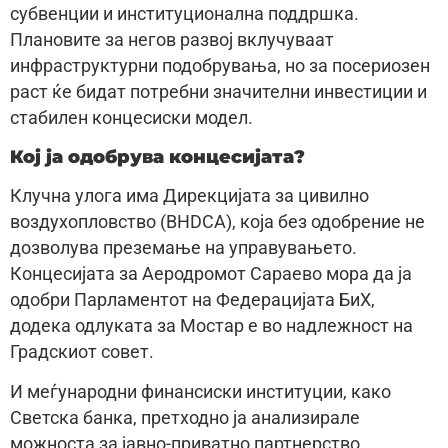
субвенции и институционална поддршка.
Плановите за негов развој вклучуваат
инфраструктурни подобрувања, но за посериозен
раст ќе бидат потребни значителни инвестиции и
стабилен концесиски модел.
Кој ја одобрува концесијата?
Клучна улога има Дирекцијата за цивилно
воздухопловство (BHDCA), која без одобрение не
дозволува преземање на управувањето.
Концесијата за Аеродромот Сараево мора да ја
одобри Парламентот на Федерацијата БиХ,
додека одлуката за Мостар е во надлежност на
Градскиот совет.
И меѓународни финансиски институции, како
Светска банка, претходно ја анализирале
можноста за јавно-приватно партнерство.