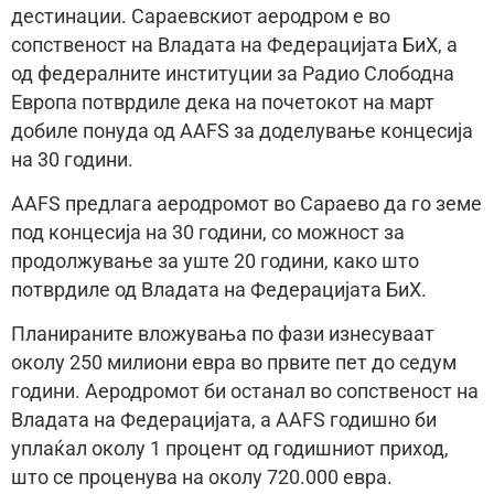
дестинации. Сараевскиот аеродром е во
сопственост на Владата на Федерацијата БиХ, а
од федералните институции за Радио Слободна
Европа потврдиле дека на почетокот на март
добиле понуда од AAFS за доделување концесија
на 30 години.
AAFS предлага аеродромот во Сараево да го земе
под концесија на 30 години, со можност за
продолжување за уште 20 години, како што
потврдиле од Владата на Федерацијата БиХ.
Планираните вложувања по фази изнесуваат
околу 250 милиони евра во првите пет до седум
години. Аеродромот би останал во сопственост на
Владата на Федерацијата, а AAFS годишно би
уплаќал околу 1 процент од годишниот приход,
што се проценува на околу 720.000 евра.