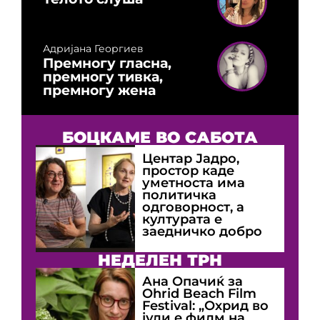
Адријана Георгиев
Премногу гласна,
премногу тивка,
премногу жена
БОЦКАМЕ ВО САБОТА
Центар Јадро,
простор каде
уметноста има
политичка
одговорност, а
културата е
заедничко добро
НЕДЕЛЕН ТРН
Ана Опачиќ за
Оhrid Beach Film
Festival: „Охрид во
јули е филм на