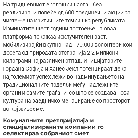
На тридневниот еколошки настан беа
реализирани повеќе од 600 поединечни акции за
чистење на критичните точки низ републиката.
Изминатите шест години постоење на оваа
платформа покажаа исклучителен раст,
мобилизирајќи вкупно над 170.000 волонтери кои
досега од природата отстранија 2,2 милиони
килограми најразличен отпад. Иницијаторите
Гордана Софија и Ханес Јекл потенцираат дека
најголемиот успех лежи во надминувањето на
традиционалните поделби меѓу надлежните
органи и самите граѓани, со што се создава нова
култура на заедничко менаџирање со просторот
во кој живееме.
Комуналните претпријатија и
специјализираните компании го
селектираа собраниот смет