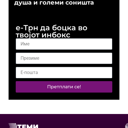
душа и големи соништа
За
и 
е-Трн да боцка во
твојот инбокс
Претплати се!
ТЕМИ