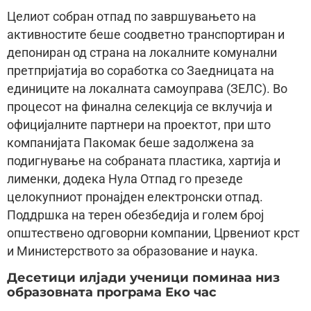
Целиот собран отпад по завршувањето на
активностите беше соодветно транспортиран и
депониран од страна на локалните комунални
претпријатија во соработка со Заедницата на
единиците на локалната самоуправа (ЗЕЛС). Во
процесот на финална селекција се вклучија и
официјалните партнери на проектот, при што
компанијата Пакомак беше задолжена за
подигнување на собраната пластика, хартија и
лименки, додека Нула Отпад го презеде
целокупниот пронајден електронски отпад.
Поддршка на терен обезбедија и голем број
општествено одговорни компании, Црвениот крст
и Министерството за образование и наука.
Десетици илјади ученици поминаа низ
образовната програма Еко час