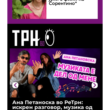
Сорентино“
Ана Петаноска во РеТрн:
Ри
искрен разговор, музика од
го