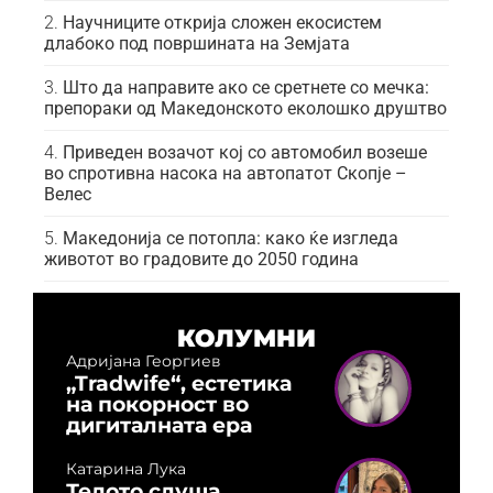
Научниците открија сложен екосистем
длабоко под површината на Земјата
Што да направите ако се сретнете со мечка:
препораки од Македонското еколошко друштво
Приведен возачот кој со автомобил возеше
во спротивна насока на автопатот Скопје –
Велес
Македонија се потопла: како ќе изгледа
животот во градовите до 2050 година
КОЛУМНИ
Адријана Георгиев
„Tradwife“, естетика
на покорност во
дигиталната ера
Катарина Лука
Телото слуша