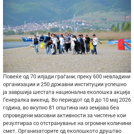
Повеќе од 70 илјади граѓани, преку 600 невладини
организации и 250 државни институции успешно
ја завршија шестата национална еколошка акција
Генералка викенд. Во периодот од 8 до 10 мај 2026
година, во вкупно 81 општина низ земјава беа
спроведени масовни активности за чистење кои
резултираа со отстранување на огромни количини
смет. Организаторите од еколошкото друштво