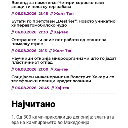
Викенд за паметење: Четири хороскопски
знаци ги чека супер забава
//
06.08.2026
21:45
//
Жолт Трн
Бугати го претстави „Destrier“: Новото уникатно
хиперавтомобилско чудо
//
06.08.2026
21:30
//
Хај-тек
Отстранете ги овие пет работи од станот за
помалку стрес
//
06.08.2026
21:15
//
Жолт Трн
Научници открија микроорганизми што го јадат
пластичниот отпад
//
06.08.2026
21:00
//
Хај-тек
Социјален инженеринг на Волстрит: Хакери со
телефонски повици крадат лозинки
//
06.08.2026
20:45
//
Хај-тек
Најчитано
Од 300 камп-приколки до депонија: златната
ера на кампирањето во Македонија