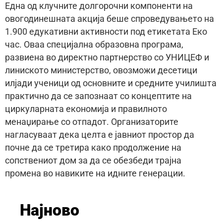
Една од клучните долгорочни компоненти на
овогодинешната акција беше спроведувањето на
1.900 едукативни активности под етикетата Еко
час. Оваа специјална образовна програма,
развиена во директно партнерство со УНИЦЕФ и
линиското министерство, овозможи десетици
илјади ученици од основните и средните училишта
практично да се запознаат со концептите на
циркуларната економија и правилното
менаџирање со отпадот. Организаторите
нагласуваат дека целта е јавниот простор да
почне да се третира како продолжение на
сопствениот дом за да се обезбеди трајна
промена во навиките на идните генерации.
Најново