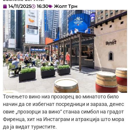
14/11/2025
16:30
Жолт Трн
Точењето вино низ прозорец во минатото било
начин да се избегнат посредници и зараза, денес
овие „прозорци за вино“ станаа симбол на градот
Фиренца, хит на Инстаграм и атракција што мора
да ја видат туристите.