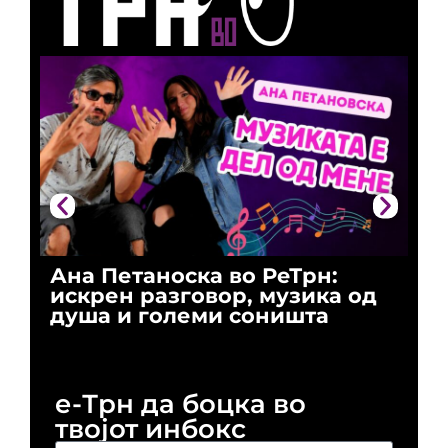
Ана Петаноска во РеТрн:
Ри
искрен разговор, музика од
го
душа и големи соништа
За
и 
е-Трн да боцка во
твојот инбокс