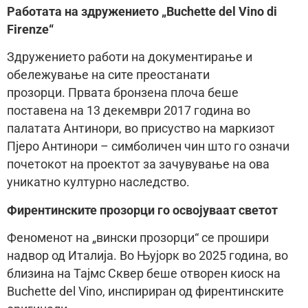
Работата на здружението „Buchette del Vino di
Firenze“
Здружението работи на документирање и
обележување на сите преостанати
прозорци. Првата бронзена плоча беше
поставена на 13 декември 2017 година во
палатата Антинори, во присуство на маркизот
Пјеро Антинори – симболичен чин што го означи
почетокот на проектот за зачувување на ова
уникатно културно наследство.
Фирентинските прозорци го освојуваат светот
Феноменот на „вински прозорци“ се прошири
надвор од Италија. Во Њујорк во 2025 година, во
близина на Тајмс Сквер беше отворен киоск на
Buchette del Vino, инспириран од фирентинските