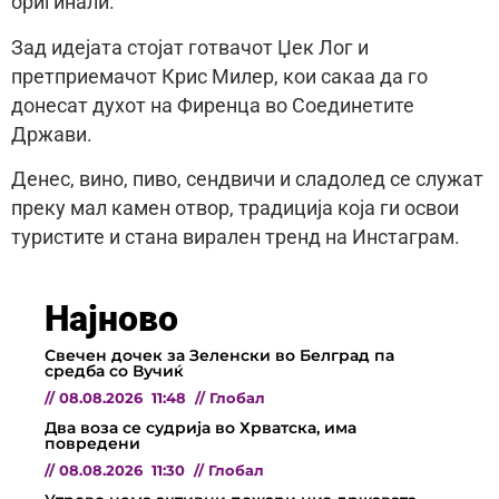
оригинали.
Зад идејата стојат готвачот Џек Лог и
претприемачот Крис Милер, кои сакаа да го
донесат духот на Фиренца во Соединетите
Држави.
Денес, вино, пиво, сендвичи и сладолед се служат
преку мал камен отвор, традиција која ги освои
туристите и стана вирален тренд на Инстаграм.
Најново
Свечен дочек за Зеленски во Белград па
средба со Вучиќ
//
08.08.2026
11:48
//
Глобал
Два воза се судрија во Хрватска, има
повредени
//
08.08.2026
11:30
//
Глобал