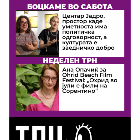
БОЦКАМЕ ВО САБОТА
Центар Јадро,
простор каде
уметноста има
политичка
одговорност, а
културата е
заедничко добро
НЕДЕЛЕН ТРН
Ана Опачиќ за
Оhrid Beach Film
Festival: „Охрид во
јули е филм на
Сорентино“