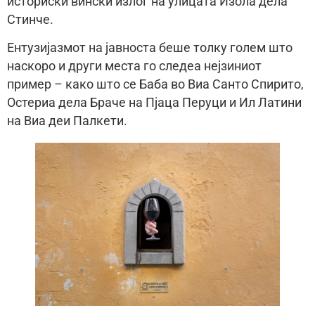
историски вински излог на улицата Изола дела
Стинче.
Ентузијазмот на јавноста беше толку голем што
наскоро и други места го следеа нејзиниот
пример – како што се Баба во Виа Санто Спирито,
Остериа дела Браче на Пјаца Перуци и Ил Латини
на Виа деи Палкети.