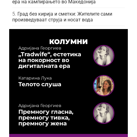
ера на кампирањето во Македонија
Град без кирија и сметки: Жителите сами
произведуваат струја и носат вода
КОЛУМНИ
Адријана Георгиев
„Tradwife“, естетика
на покорност во
дигиталната ера
Катарина Лука
Телото слуша
Адријана Георгиев
Премногу гласна,
премногу тивка,
премногу жена