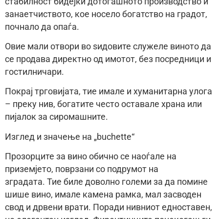
стабилност бидејќи дотогашното производство и
занаетчиството, кое носело богатство на градот,
почнало да опаѓа.
Овие мали отвори во ѕидовите служеле виното да
се продава директно од имотот, без посредници и
гостилничари.
Покрај трговијата, тие имале и хуманитарна улога
– преку нив, богатите често оставале храна или
пијалок за сиромашните.
Изглед и значење на „buchette“
Прозорците за вино обично се наоѓале на
приземјето, поврзани со подрумот на
зградата. Тие биле доволно големи за да помине
шише вино, имале камена рамка, мал засводен
свод и дрвени врати. Поради нивниот едноставен,