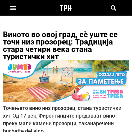
Виното во овој град, сè уште се
точи низ прозорец: Tрадиција
стара четири века стана
туристички хит
Точењето вино низ прозорец, стана туристички
хит Од 17 век, Фирентинците продаваат вино
преку мали камени прозорци, таканаречени
buchette del vino.