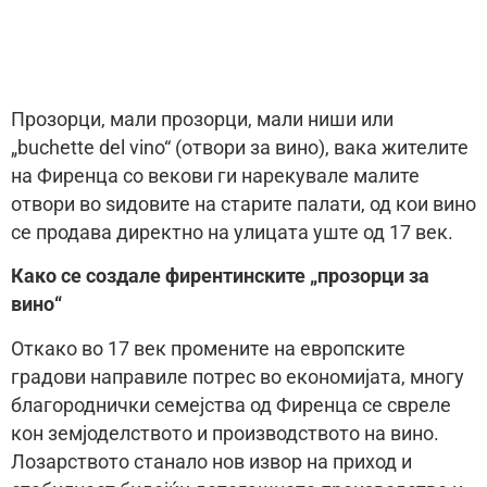
Прозорци, мали прозорци, мали ниши или
„buchette del vino“ (отвори за вино), вака жителите
на Фиренца со векови ги нарекувале малите
отвори во ѕидовите на старите палати, од кои вино
се продава директно на улицата уште од 17 век.
Како се создале фирентинските „прозорци за
вино“
Откако во 17 век промените на европските
градови направиле потрес во економијата, многу
благороднички семејства од Фиренца се свреле
кон земјоделството и производството на вино.
Лозарството станало нов извор на приход и