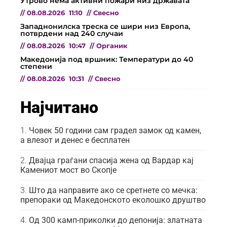
Утрово нема активни пожари низ државата
//
08.08.2026
11:10
//
Свесно
Западнонилска треска се шири низ Европа,
потврдени над 240 случаи
//
08.08.2026
10:47
//
Органик
Македонија под вршник: Температури до 40
степени
//
08.08.2026
10:31
//
Свесно
Најчитано
Човек 50 години сам градел замок од камен,
а влезот и денес е бесплатен
Двајца граѓани спасија жена од Вардар кај
Камениот мост во Скопје
Што да направите ако се сретнете со мечка:
препораки од Македонското еколошко друштво
Од 300 камп-приколки до депонија: златната