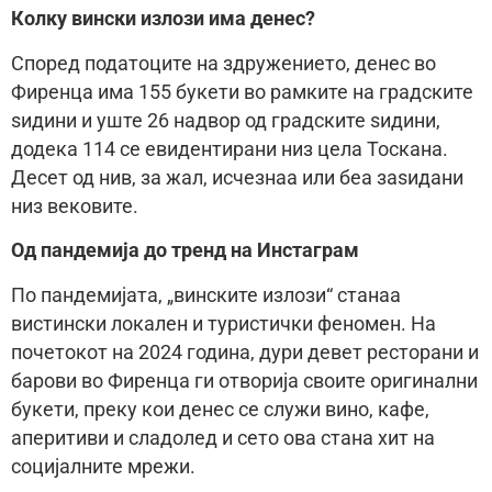
Колку вински излози има денес?
Според податоците на здружението, денес во
Фиренца има 155 букети во рамките на градските
ѕидини и уште 26 надвор од градските ѕидини,
додека 114 се евидентирани низ цела Тоскана.
Десет од нив, за жал, исчезнаа или беа заѕидани
низ вековите.
Од пандемија до тренд на Инстаграм
По пандемијата, „винските излози“ станаа
вистински локален и туристички феномен. На
почетокот на 2024 година, дури девет ресторани и
барови во Фиренца ги отворија своите оригинални
букети, преку кои денес се служи вино, кафе,
аперитиви и сладолед и сето ова стана хит на
социјалните мрежи.