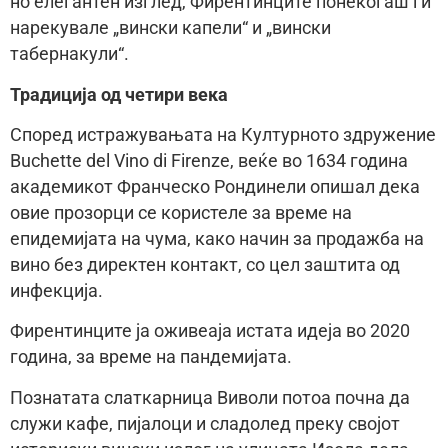
но елегантен изглед, Фирентинците понекогаш ги
нарекувале „вински капели“ и „вински
табернакули“.
Традиција од четири века
Според истражувањата на Културното здружение
Buchette del Vino di Firenze, веќе во 1634 година
академикот Франческо Рондинели опишал дека
овие прозорци се користеле за време на
епидемијата на чума, како начин за продажба на
вино без директен контакт, со цел заштита од
инфекција.
Фирентинците ја оживеаја истата идеја во 2020
година, за време на пандемијата.
Познатата слаткарница Виволи потоа почна да
служи кафе, пијалоци и сладолед преку својот