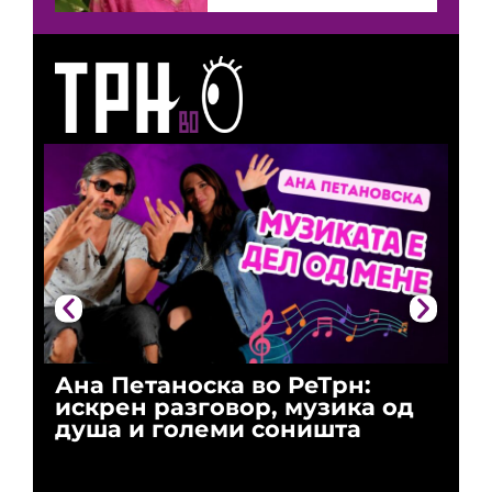
Ана Петаноска во РеТрн:
Ри
искрен разговор, музика од
го
душа и големи соништа
За
и 