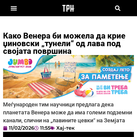
Како Венера би можела да крие
џиновски „тунели“ од лава под
својата површина
Меѓународен тим научници предлага дека
планетата Венера може да има големи подземни
канали, слични на „лавините цевки“ на Земјата
11/02/2026
11:55
Хај-тек