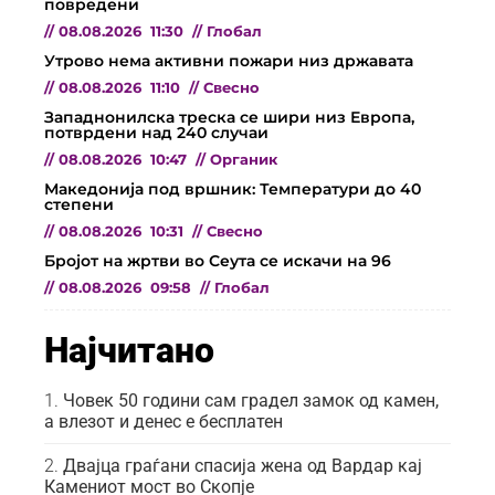
повредени
//
08.08.2026
11:30
//
Глобал
Утрово нема активни пожари низ државата
//
08.08.2026
11:10
//
Свесно
Западнонилска треска се шири низ Европа,
потврдени над 240 случаи
//
08.08.2026
10:47
//
Органик
Македонија под вршник: Температури до 40
степени
//
08.08.2026
10:31
//
Свесно
Бројот на жртви во Сеута се искачи на 96
//
08.08.2026
09:58
//
Глобал
Најчитано
Човек 50 години сам градел замок од камен,
а влезот и денес е бесплатен
Двајца граѓани спасија жена од Вардар кај
Камениот мост во Скопје