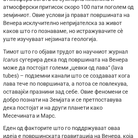
атмосферски притисок скоро 100 пати поголем од
земјиниот. Овие услови ја прават површината на
Венера исклучително непријателска за живот
каков што го познаваме, но истражувачите сè
уште изучуваат нејзината геологија.
Тимот што го објави трудот во научниот журнал
Icarus
сугерира дека под површината на Венера
може да постојат големи „цевки од лава“ (lava
tubes) – подземни канали што се создаваат кога
лава тече по површината, а потоа се повлекува,
оставајќи празнини зад себе. Овие феномени се
добро познати на Земјата и се претпоставува
дека постојат и на други планети како
Месечината и Марс.
Еден од факторите што го поддржуваат оваа
идеја е површинската гравитација на Венера, која