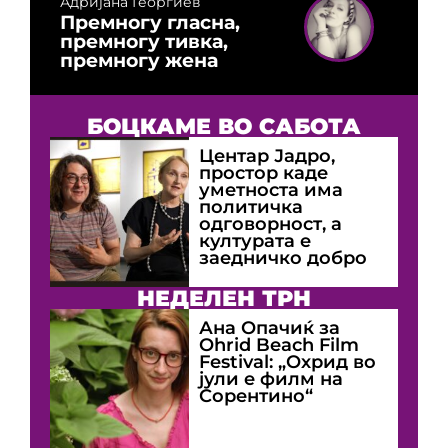
Адријана Георгиев
Премногу гласна,
премногу тивка,
премногу жена
БОЦКАМЕ ВО САБОТА
Центар Јадро,
простор каде
уметноста има
политичка
одговорност, а
културата е
заедничко добро
НЕДЕЛЕН ТРН
Ана Опачиќ за
Оhrid Beach Film
Festival: „Охрид во
јули е филм на
Сорентино“