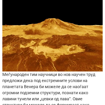
Меѓународен тим научници во нов научен труд
предложи дека под екстремните услови на
планетата Венера би можеле да се наоѓаат
огромни подземни структури, познати како
лавини тунели или „цевки од лава“. Овие
структури би можеле да се формираат како