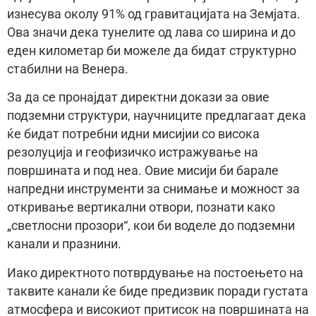
изнесува околу 91% од гравитацијата на Земјата.
Ова значи дека тунелите од лава со ширина и до
еден километар би можеле да бидат структурно
стабилни на Венера.
За да се пронајдат директни докази за овие
подземни структури, научниците предлагаат дека
ќе бидат потребни идни мисијии со висока
резолуција и геофизичко истражување на
површината и под неа. Овие мисији би барале
напредни инструменти за снимање и можност за
откривање вертикални отвори, познати како
„светлосни прозори“, кои би воделе до подземни
канали и празнини.
Иако директното потврдување на постоењето на
таквите канали ќе биде предизвик поради густата
атмосфера и високиот притисок на површината на