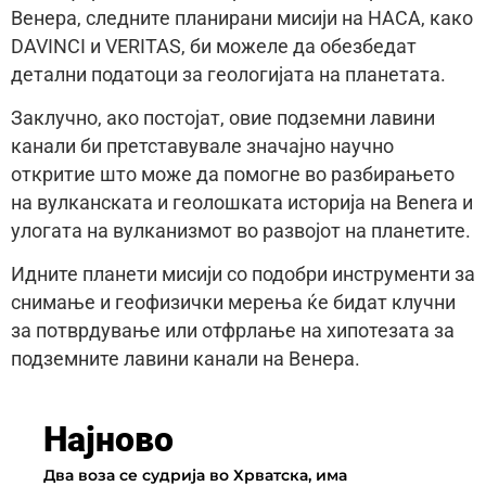
Венера, следните планирани мисиjи на НАСА, како
DAVINCI и VERITAS, би можеле да обезбедат
детални податоци за геологијата на планетата.
Заклучно, ако постојат, овие подземни лавини
канали би претставувале значајно научно
откритие што може да помогне во разбирањето
на вулканската и геолошката историја на Вenerа и
улогата на вулканизмот во развојот на планетите.
Идните планети мисији со подобри инструменти за
снимање и геофизички мерења ќе бидат клучни
за потврдување или отфрлање на хипотезата за
подземните лавини канали на Венера.
Најново
Два воза се судрија во Хрватска, има