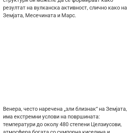
резултат на вулканска активност, слично како на
Земјата, Месечината и Марс.
Венера, често наречена „зли близнак“ на Земјата,
има екстремни услови на површината:
температури до околу 480 степени Целзиусови,
атмосфера богата со сумпорна киселина и