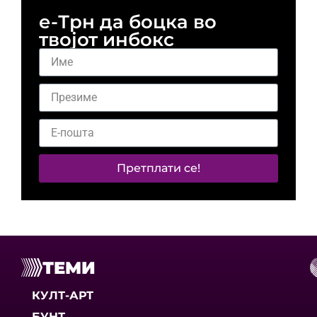
е-Трн да боцка во
твојот инбокс
Претплати се!
ТЕМИ
КУЛТ-АРТ
БУНТ