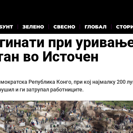
БУНТ
ЗЕЛЕНО
СВЕСНО
ГЛОБАЛ
СТОР
агинати при уривањ
тан во Источен
мократска Република Конго, при кој најмалку 200 лу
срушил и ги затрупал работниците.