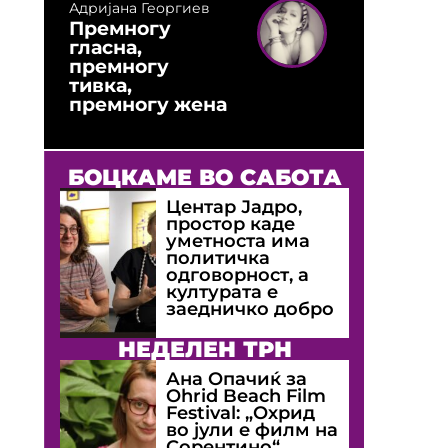
Адријана Георгиев
Премногу
гласна,
премногу
тивка,
премногу жена
БОЦКАМЕ ВО САБОТА
Центар Јадро,
простор каде
уметноста има
политичка
одговорност, а
културата е
заедничко добро
НЕДЕЛЕН ТРН
Ана Опачиќ за
Оhrid Beach Film
Festival: „Охрид
во јули е филм на
Сорентино“