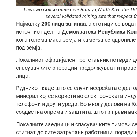
Luwowo Coltan mine near Rubaya, North Kivu the 18
several validated mining site that respect 
Најмалку
200 лица загинаа
, а стотици се вод
источниот дел на
Демократска Република Кон
кога голема маса земја и камења се одрониле 
под земја.
Локалниот официјален претставник потврди дек
спасувачките операции продолжуваат и провер
лица.
Рудникот каде што се случи несреќата е дел 
минерал кој се користи во електронската инду
телефони и други уреди. Во многу делови на К
соодветна опрема и заштита, што ги прави ва
Локалните заедници и спасувачките тимови се
стигнат до сите затрупани работници, поради 