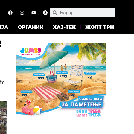
ИЈА
ОРГАНИК
ХАЈ-ТЕК
ЖОЛТ ТРН
е
ѓе