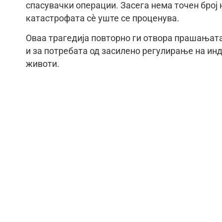
спасувачки операции. Засега нема точен број
катастрофата сè уште се проценува.
Оваа трагедија повторно ги отвора прашањат
и за потребата од засилено регулирање на инд
животи.