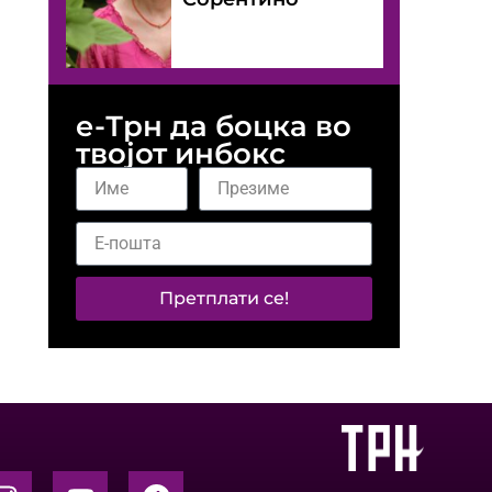
е-Трн да боцка во
твојот инбокс
Претплати се!