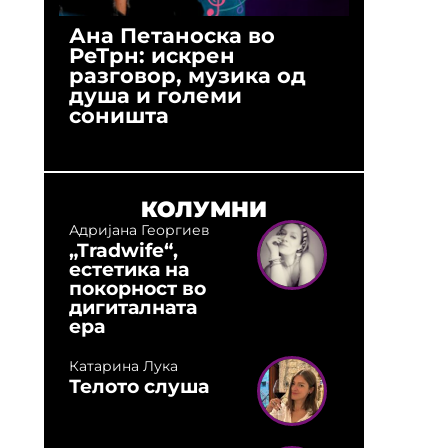
Ана Петаноска во
Ристо 
РеТрн: искрен
(Арханг
разговор, музика од
години
душа и големи
студио:
соништа
музика,
оловни
КОЛУМНИ
Адријана Георгиев
„Tradwife“,
естетика на
покорност во
дигиталната
ера
Катарина Лука
Телото слуша