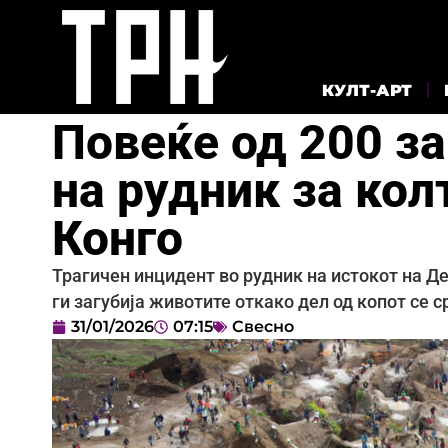
КУЛТ-АРТ
Повеќе од 200 з
на рудник за кол
Конго
Трагичен инцидент во рудник на истокот на Де
ги загубија животите откако дел од копот се 
31/01/2026
07:15
Свесно