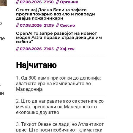
//
07.08.2026
21:30
//
Органик
Огнот кај Долна Белица зафати
противпожарно возило и повреди
двајца пожарникари
о
//
07.08.2026
21:09
//
Свесно
OpenAI го запре развојот на новиот
модел Astra поради страв дека „ќе им
ле
избега“
//
07.08.2026
21:05
//
Хај-тек
Најчитано
Од 300 камп-приколки до депонија:
златната ера на кампирањето во
—
Македонија
ни
Што да направите ако се сретнете со
мечка: препораки од Македонското
еколошко друштво
Тихиот Океан се лади, но Атлантикот
врие: Што носи необичниот климатски