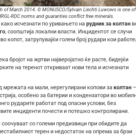
th of March 2014. © MONUSCO/Sylvain Liechti Luwowo is one of
CIRGL-RDC norms and guaranties conflict free minerals.
ат како исчезнати по уривањето на
рудник за колтан
в
го
, соопштија локални власти. Инцидентот се случи
во копот, затрупувајќи голем број рудари кои работе
а бројот на жртви најверојатно ќе расте, бидејќи
ките на теренот откриваат нови тела и исчезнати
од мрежата на мали, нерегулирани копови за
колтан
стрија, особено за батерии и кондензатори во мобил
онго рударите работат под опасни услови, без
квите инциденти почести и потешко контролирани.
 соочуваат со големи предизвици при обидите да
нестабилниот терен и недостаток на опрема за брзи