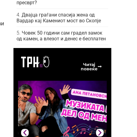
пресврт?
Двајца граѓани спасија жена од
Вардар кај Камениот мост во Скопје
ви
Човек 50 години сам градел замок
од камен, а влезот и денес е бесплатен
Читај
повеќе