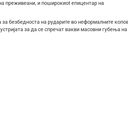
 на преживеани, и поширокиot епицентар на
а за безбедноста на рударите во неформалните копо
устријата за да се спречат вакви масовни губења на