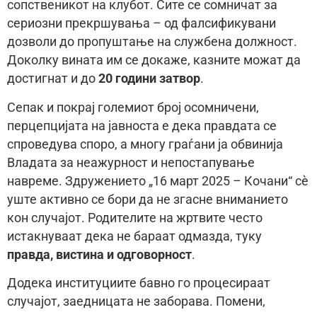
сопственикот на клубот. Сите се сомничат за
сериозни прекршувања – од фалсификувани
дозволи до пропуштање на службена должност.
Доколку вината им се докаже, казните можат да
достигнат и до
20 години затвор
.
Сепак и покрај големиот број осомничени,
перцепцијата на јавноста е дека правдата се
спроведува споро, а многу граѓани ја обвинија
Владата за неажурност и непостапување
навреме. Здружението „16 март 2025 – Кочани“ сè
уште активно се бори да не згасне вниманието
кон случајот. Родителите на жртвите често
истакнуваат дека не бараат одмазда, туку
правда, вистина и одговорност
.
Додека институциите бавно го процесираат
случајот, заедницата не заборава. Помени,