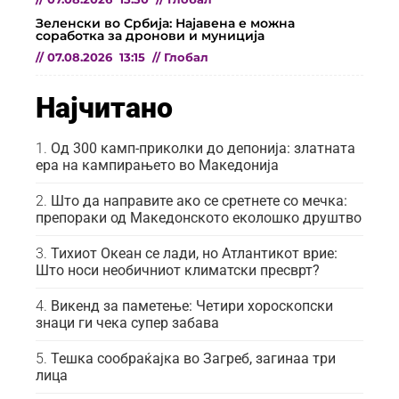
Зеленски во Србија: Најавена е можна
соработка за дронови и муниција
//
07.08.2026
13:15
//
Глобал
Најчитано
Од 300 камп-приколки до депонија: златната
ера на кампирањето во Македонија
Што да направите ако се сретнете со мечка:
препораки од Македонското еколошко друштво
Тихиот Океан се лади, но Атлантикот врие:
Што носи необичниот климатски пресврт?
Викенд за паметење: Четири хороскопски
знаци ги чека супер забава
Тешка сообраќајка во Загреб, загинаа три
лица