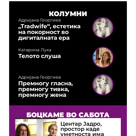
КОЛУМНИ
Адријана Георгиев
„Tradwife“, естетика
на покорност во
дигиталната ера
Катарина Лука
Телото слуша
Адријана Георгиев
Премногу гласна,
премногу тивка,
премногу жена
БОЦКАМЕ ВО САБОТА
Центар Јадро,
простор каде
уметноста има