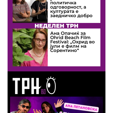
политичка
одговорност, а
културата е
заедничко добро
НЕДЕЛЕН ТРН
Ана Опачиќ за
Оhrid Beach Film
Festival: „Охрид во
јули е филм на
Сорентино“