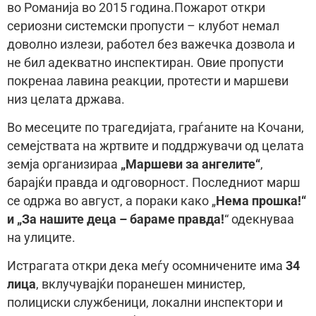
во Романија во 2015 година.Пожарот откри
сериозни системски пропусти – клубот немал
доволно излези, работел без важечка дозвола и
не бил адекватно инспектиран. Овие пропусти
покренаа лавина реакции, протести и маршеви
низ целата држава.
Во месеците по трагедијата, граѓаните на Кочани,
семејствата на жртвите и поддржувачи од целата
земја организираа
„Маршеви за ангелите“
,
барајќи правда и одговорност. Последниот марш
се одржа во август, а пораки како „
Нема прошка!“
и „За нашите деца – бараме правда!
“ одекнуваа
на улиците.
Истрагата откри дека меѓу осомничените има
34
лица
, вклучувајќи поранешен министер,
полициски службеници, локални инспектори и