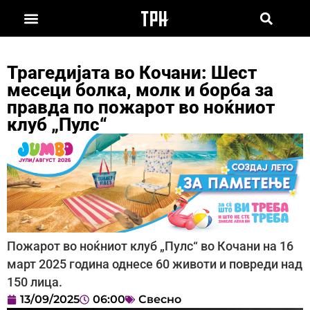
Трагедијата во Кочани: Шест
месеци болка, молк и борба за
правда по пожарот во ноќниот
клуб „Пулс“
Пожарот во ноќниот клуб „Пулс“ во Кочани на 16
март 2025 година однесе 60 животи и повреди над
150 лица.
13/09/2025
06:00
Свесно