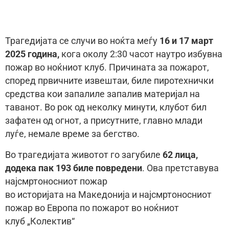
Трагедијата се случи во ноќта меѓу
16 и 17 март
2025 година,
кога околу 2:30 часот наутро избувна
пожар во ноќниот клуб. Причината за пожарот,
според првичните извештаи, биле пиротехнички
средства кои запалиле запалив материјал на
таванот. Во рок од неколку минути, клубот бил
зафатен од огнот, а присутните, главно млади
луѓе, немале време за бегство.
Во трагедијата животот го загубиле
62 лицa,
додека пак 193 биле повредени
. Ова претставува
најсмртоносниот пожар
во историјата на Македонија и најсмртоносниот
пожар во Европа по пожарот во ноќниот
клуб „Колектив“