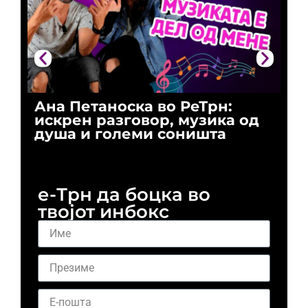
Ана Петаноска во РеТрн:
Ри
искрен разговор, музика од
го
душа и големи соништа
За
и 
е-Трн да боцка во
твојот инбокс