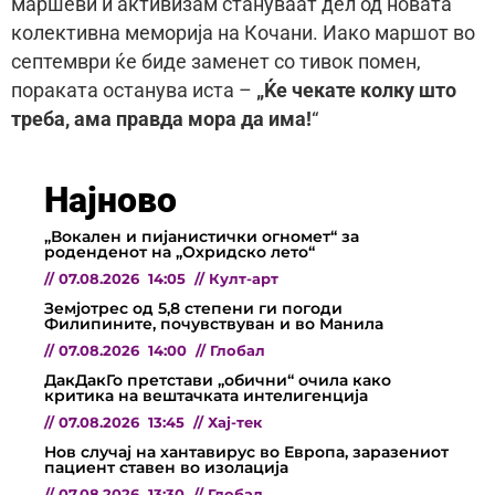
маршеви и активизам стануваат дел од новата
колективна меморија на Кочани. Иако маршот во
септември ќе биде заменет со тивок помен,
пораката останува иста –
„Ќе чекате колку што
треба, ама правда мора да има!
“
Најново
„Вокален и пијанистички огномет“ за
роденденот на „Охридско лето“
//
07.08.2026
14:05
//
Култ-арт
Земјотрес од 5,8 степени ги погоди
Филипините, почувствуван и во Манила
//
07.08.2026
14:00
//
Глобал
ДакДакГо претстави „обични“ очила како
критика на вештачката интелигенција
//
07.08.2026
13:45
//
Хај-тек
Нов случај на хантавирус во Европа, заразениот
пациент ставен во изолација
//
07.08.2026
13:30
//
Глобал