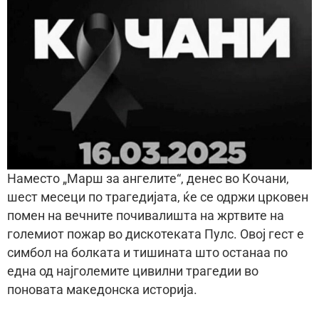
Наместо „Марш за ангелите“, денес во Кочани,
шест месеци по трагедијата, ќе се одржи црковен
помен на вечните почивалишта на жртвите на
големиот пожар во дискотеката Пулс. Овој гест е
симбол на болката и тишината што останаа по
една од најголемите цивилни трагедии во
поновата македонска историја.