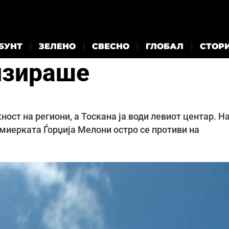
БУНТ
ЗЕЛЕНО
СВЕСНО
ГЛОБАЛ
СТОР
лизираше
ост на региони, а Тоскана ја води левиот центар. Н
миерката Ѓорџија Мелони остро се противи на