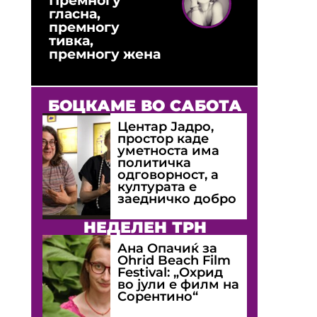
гласна,
премногу
тивка,
премногу жена
БОЦКАМЕ ВО САБОТА
Центар Јадро,
простор каде
уметноста има
политичка
одговорност, а
културата е
заедничко добро
НЕДЕЛЕН ТРН
Ана Опачиќ за
Оhrid Beach Film
Festival: „Охрид
во јули е филм на
Сорентино“