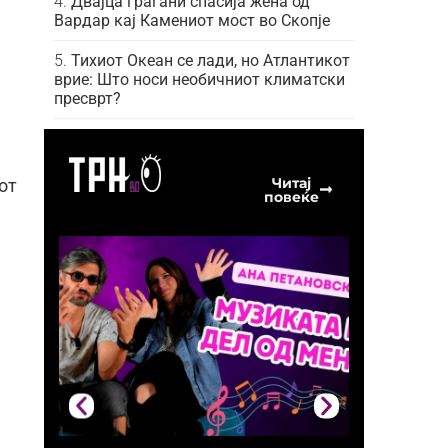
Двајца граѓани спасија жена од
Вардар кај Камениот мост во Скопје
Тихиот Океан се лади, но Атлантикот
врие: Што носи необичниот климатски
пресврт?
Читај
от
повеќе