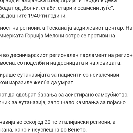
ј вид италијанска Швајцарија“ и тврделе дека
одат од „болни, слаби, стари и осамени луѓе“.
д доцните 1940-ти години.
ост на региони, а Тоскана ја води левиот центар. На
миерката Ѓорџија Мелони остро се противи на
 и во десничарскиот регионален парламент на регион
воена, со поделби и на десницата и на левицата.
зираше еутаназијата за пациенти со неизлечиви
кои изразиле желба да умрат.
аат да одобрат барања за асистирано самоубиство,
ник за еутаназија, започнало кампања за појасно
азија во секој од 20-те италијански региони, а
ана, како и неуспешна во Венето.