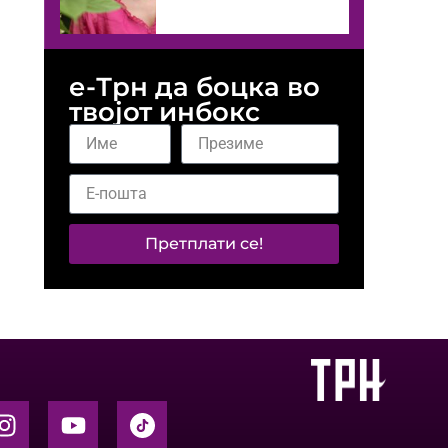
е-Трн да боцка во
твојот инбокс
Претплати се!