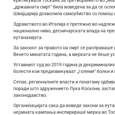
критикувала Тоскана за претворањето во „неко
„државната смрт“ била воведена за да се ослоб
Швајцарија дозволила самоубиство со помош о
Здравството во Италија е претежно во надлежн
национално ниво, десничарската влада на пре
еутаназијата.
За законот за правото на смрт се расправаше
Венето минатата година, а мерката не беше ус
Уставниот суд во 2019 година ја декриминали
болести кои предизвикуваат „големи“ болки и 
Сепак, регионалните власти и понатаму одбив
поради што здружението Лука Коскони, застап
законодавство.
Организацијата сака да воведе закони за еутан
нејзината кампања инспирираше мерка во Тоск