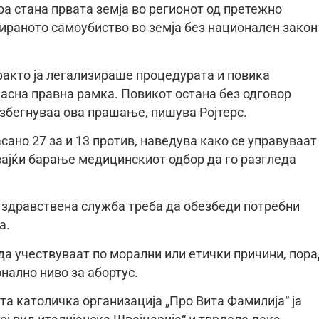
тоа стана првата земја во регионот од претежно
тираното самоубиство во земја без национален закон
 факто ја легализираше процедурата и повика
јасна правна рамка. Повикот остана без одговор
избегнуваа ова прашање, пишува Ројтерс.
сано 27 за и 13 против, наведува како се управуваат
вајќи барање медицинскиот одбор да го разгледа
 здравствена служба треба да обезбеди потребни
а.
да учествуваат по морални или етички причини, пор
онално ниво за абортус.
та католичка организација „Про Вита Фамилија“ ја