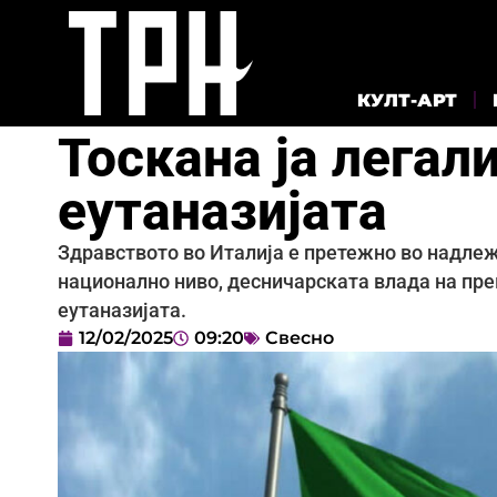
КУЛТ-АРТ
Тоскана ја лега
еутаназијата
Здравството во Италија е претежно во надлежн
национално ниво, десничарската влада на пре
еутаназијата.
12/02/2025
09:20
Свесно