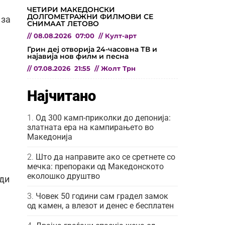
ЧЕТИРИ МАКЕДОНСКИ
ДОЛГОМЕТРАЖНИ ФИЛМОВИ СЕ
 за
СНИМААТ ЛЕТОВО
//
08.08.2026
07:00
//
Култ-арт
Грин деј отворија 24-часовна ТВ и
најавија нов филм и песна
//
07.08.2026
21:55
//
Жолт Трн
Најчитано
Од 300 камп-приколки до депонија:
златната ера на кампирањето во
Македонија
Што да направите ако се сретнете со
мечка: препораки од Македонското
еколошко друштво
ади
Човек 50 години сам градел замок
од камен, а влезот и денес е бесплатен