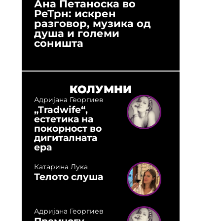
Ана Петаноска во
Ристо 
РеТрн: искрен
(Арханг
разговор, музика од
години
душа и големи
студио:
соништа
музика,
оловни
КОЛУМНИ
Адријана Георгиев
„Tradwife“,
естетика на
покорност во
дигиталната
ера
Катарина Лука
Телото слуша
Адријана Георгиев
Премногу