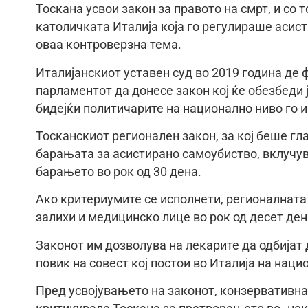
Тоскана усвои закон за правото на смрт, и со 
католичката Италија која го регулираше асис
оваа контроверзна тема.
Италијанскиот уставен суд во 2019 година де
парламентот да донесе закон кој ќе обезбеди 
бидејќи политичарите на национално ниво го 
Тосканскиот регионален закон, за кој беше гла
барањата за асистирано самоубиство, вклучу
барањето во рок од 30 дена.
Ако критериумите се исполнети, регионалната
залихи и медицинско лице во рок од десет ден
Законот им дозволува на лекарите да одбијат 
повик на совест кој постои во Италија на наци
Пред усвојувањето на законот, конзервативна