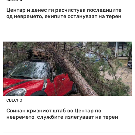
Центар и денес ги расчистува последиците
од невремето, екипите остануваат на терен
СВЕСНО
Свикан кризниот штаб во Центар по
невремето, службите излегуваат на терен