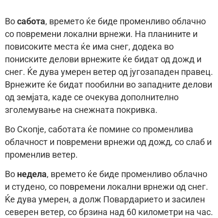
Во
сабота
, времето ќе биде променливо облачно
со повремени локални врнежи. На планините и
повисоките места ќе има снег, додека во
пониските делови врнежите ќе бидат од дожд и
снег. Ќе дува умерен ветер од југозападен правец.
Врнежите ќе бидат пообилни во западните делови
од земјата, каде се очекува дополнително
зголемување на снежната покривка.
Во Скопје, саботата ќе помине со променлива
облачност и повремени врнежи од дожд, со слаб и
променлив ветер.
Во
недела
, времето ќе биде променливо облачно
и студено, со повремени локални врнежи од снег.
Ќе дува умерен, а долж Повардарието и засилен
северен ветер, со брзина над 60 километри на час.