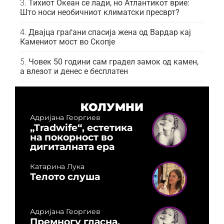
Тихиот Океан се лади, но Атлантикот врие:
Што носи необичниот климатски пресврт?
Двајца граѓани спасија жена од Вардар кај
Камениот мост во Скопје
Човек 50 години сам градел замок од камен,
а влезот и денес е бесплатен
КОЛУМНИ
Адријана Георгиев
„Tradwife“, естетика
на покорност во
дигиталната ера
Катарина Лука
Телото слуша
Адријана Георгиев
Премногу гласна,