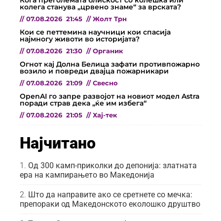
Кога преголемата блискост со колешка или
колега станува „црвено знаме“ за врската?
//
07.08.2026
21:45
//
Жолт Трн
Кои се петтемина научници кои спасија
најмногу животи во историјата?
//
07.08.2026
21:30
//
Органик
Огнот кај Долна Белица зафати противпожарно
возило и повреди двајца пожарникари
//
07.08.2026
21:09
//
Свесно
OpenAI го запре развојот на новиот модел Astra
поради страв дека „ќе им избега“
//
07.08.2026
21:05
//
Хај-тек
Најчитано
Од 300 камп-приколки до депонија: златната
ера на кампирањето во Македонија
Што да направите ако се сретнете со мечка:
препораки од Македонското еколошко друштво