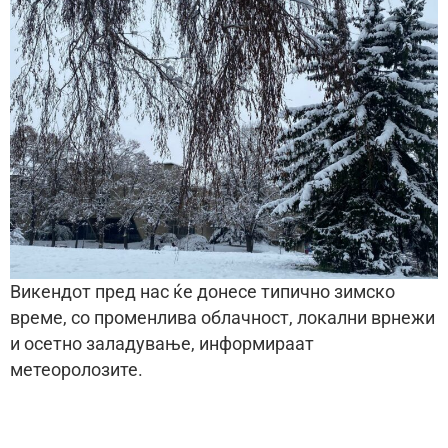
Викендот пред нас ќе донесе типично зимско
време, со променлива облачност, локални врнежи
и осетно заладување, информираат
метеоролозите.