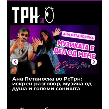
Ана Петаноска во РеТрн:
Ри
искрен разговор, музика од
го
душа и големи соништа
За
и 