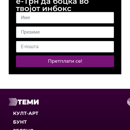
е-Трн да боцка во
твојот инбокс
Претплати се!
ТЕМИ
КУЛТ-АРТ
БУНТ