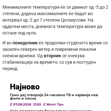
Минималните температури ќе се движат од -5 до 2
степени, додека максималните ќе бидат во
интервал од -2 до 7 степени Целзиусови. На
одделни места, дневната температура може да
остане под нула.
И во
понеделник
ќе продолжи студеното време со
засилен северен ветер и повремени локални
снежни врнежи. Од
вторник
се очекува
стабилизација на времето, со сув и постуден
период.
Најново
Грин деј отворија 24-часовна ТВ и најавија нов
филм и песна
//
07.08.2026
21:55
//
Жолт Трн