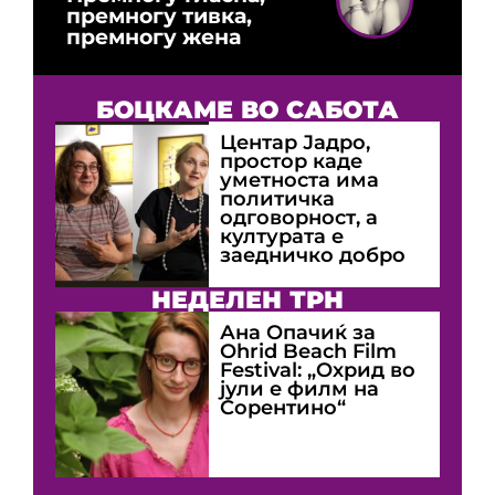
премногу тивка,
премногу жена
БОЦКАМЕ ВО САБОТА
Центар Јадро,
простор каде
уметноста има
политичка
одговорност, а
културата е
заедничко добро
НЕДЕЛЕН ТРН
Ана Опачиќ за
Оhrid Beach Film
Festival: „Охрид во
јули е филм на
Сорентино“