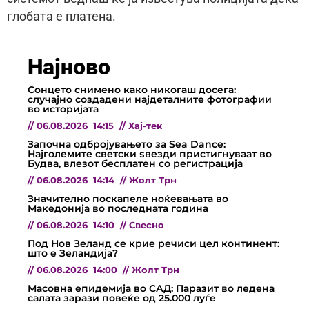
глобата е платена.
Најново
Сонцето снимено како никогаш досега:
случајно создадени најдеталните фотографии
во историјата
//
06.08.2026
14:15
//
Хај-тек
Започна одбројувањето за Sea Dance:
Најголемите светски ѕвезди пристигнуваат во
Будва, влезот бесплатен со регистрација
//
06.08.2026
14:14
//
Жолт Трн
Значително поскапеле ноќевањата во
Македонија во последната година
//
06.08.2026
14:10
//
Свесно
Под Нов Зеланд се крие речиси цел континент:
што е Зеландија?
//
06.08.2026
14:00
//
Жолт Трн
Масовна епидемија во САД: Паразит во ледена
салата зарази повеќе од 25.000 луѓе