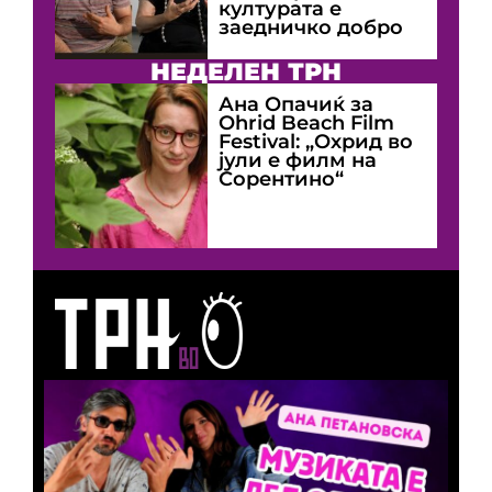
културата е
заедничко добро
НЕДЕЛЕН ТРН
Ана Опачиќ за
Оhrid Beach Film
Festival: „Охрид во
јули е филм на
Сорентино“