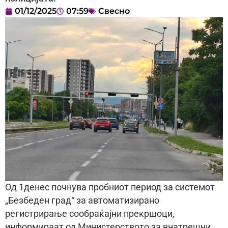
01/12/2025
07:59
Свесно
Од 1денес почнува пробниот период за системот
„Безбеден град“ за автоматизирано
регистрирање сообраќајни прекршоци,
информираат од Министерството за внатрешни