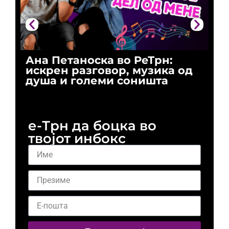
Ана Петаноска во РеТрн:
Ри
искрен разговор, музика од
го
душа и големи соништа
За
и 
е-Трн да боцка во
твојот инбокс