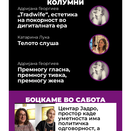
КОЛУМНИ
Адријана Георгиев
„Tradwife“, естетика
на покорност во
дигиталната ера
Катарина Лука
Телото слуша
Адријана Георгиев
Премногу гласна,
премногу тивка,
премногу жена
БОЦКАМЕ ВО САБОТА
Центар Јадро,
простор каде
уметноста има
политичка
одговорност, а