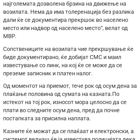
најголемата дозволена брзина на движење на
возилата. Нема да има толеренација без разлика
дали ќе се документира прекршок во населено
место или надвор од населено место“, велат од
МВР.
Сопствениците на возилата чие прекршување ќе
биде документирано, ќе добијат СМС и маил
известување со линк, на кој ќе се може да се
преземе записник и платен налог.
Од моментот на приемот, тече рок од осум дена за
плаќање половина од сумата на казната.По
истекот на тој рок, износот мора целосно да се
плати во следните осум дена, пред да почне
постапката за присилна наплата.
Казните ќе можат да се плаќаат и електронски, а
системот веднаш ќе ја известува полицијата дека