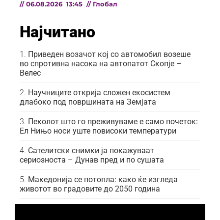
//
06.08.2026
13:45
//
Глобал
Најчитано
Приведен возачот кој со автомобил возеше
во спротивна насока на автопатот Скопје –
Велес
Научниците открија сложен екосистем
длабоко под површината на Земјата
Пеколот што го преживуваме е само почеток:
Ел Нињо носи уште повисоки температури
Сателитски снимки ја покажуваат
сериозноста – Дунав пред и по сушата
Македонија се потопла: како ќе изгледа
животот во градовите до 2050 година