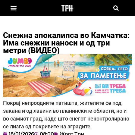
Снежна апокалипса во Камчатка:
Има снежни наноси и од три
метри (ВИДЕО)
Покрај непроодните патишта, жителите се под
закана и од лавини во планинските области, но и
во самиот град, каде што снегот неконтролирано
се лизга од покривите на зградите
18/01/2026
08:00
Жолт Трн