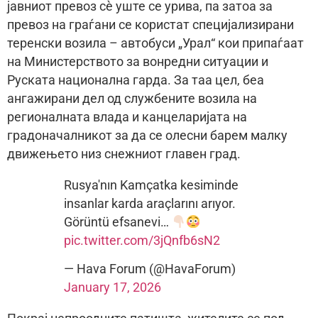
јавниот превоз сè уште се урива, па затоа за
превоз на граѓани се користат специјализирани
теренски возила – автобуси „Урал“ кои припаѓаат
на Министерството за вонредни ситуации и
Руската национална гарда. За таа цел, беа
ангажирани дел од службените возила на
регионалната влада и канцеларијата на
градоначалникот за да се олесни барем малку
движењето низ снежниот главен град.
Rusya'nın Kamçatka kesiminde
insanlar karda araçlarını arıyor.
Görüntü efsanevi…
pic.twitter.com/3jQnfb6sN2
— Hava Forum (@HavaForum)
January 17, 2026