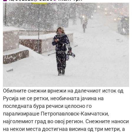
Обилните снежни врнежи на далечниот исток од
Русија не се ретки, необичната јачина на
последната бура речиси целосно го
парализираше Петропавловск-Камчатски,
најголемиот град во овој регион. Снежните наноси
на некои места достигнаа висина од три метри, а