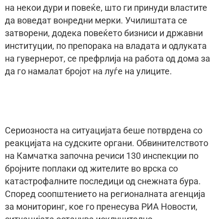
на некои дури и повеќе, што ги принуди властите
да воведат вонредни мерки. Училиштата се
затворени, додека повеќето бизниси и државни
институции, по препорака на владата и одлуката
на гувернерот, се префрлија на работа од дома за
да го намалат бројот на луѓе на улиците.
Сериозноста на ситуацијата беше потврдена со
реакцијата на судските органи. Обвинителството
на Камчатка започна речиси 130 инспекции по
бројните поплаки од жителите во врска со
катастрофалните последици од снежната бура.
Според соопштението на регионалната агенција
за мониторинг, кое го пренесува РИА Новости,