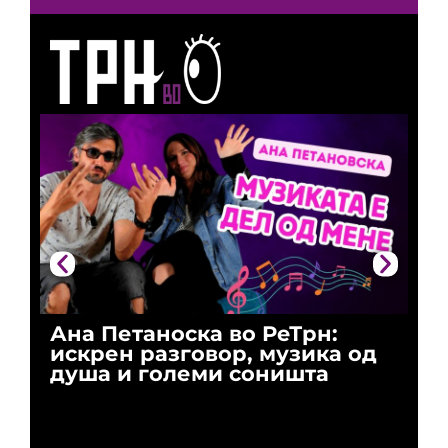
Ана Петаноска во РеТрн:
Ри
искрен разговор, музика од
го
душа и големи соништа
За
и 