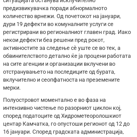
ситуацијата останува исклучително
предизвикувачка поради абнормалното
количество врнежи. Од почетокот на јануари,
дури 19 дефекти во комуналните услуги се
регистрирани во регионалниот главен град. Иако
некои дефекти беа решени пред рокот,
активностите за следење сè уште се во тек, а
обвинителството детално ќе ја процени работата
на сите агенции и организации вклучени во
отстранувањето на последиците од бурата,
вклучително и сеопфатноста на преземените
мерки.
Полуостровот моментално е во фаза на
интензивно чистење по разорниот циклон кој,
според податоците од Хидрометеоролошкиот
центар Камчатка, го опустоши регионот од 12 до
16 јануари. Според градската администрација,