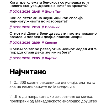
Кога преголемата блискост со колешка или
колега станува „црвено знаме“ за врската?
//
07.08.2026
21:45
//
Жолт Трн
Кои се петтемина научници кои спасија
најмногу животи во историјата?
//
07.08.2026
21:30
//
Органик
Огнот кај Долна Белица зафати противпожарно
возило и повреди двајца пожарникари
//
07.08.2026
21:09
//
Свесно
OpenAI го запре развојот на новиот модел Astra
поради страв дека „ќе им избега“
//
07.08.2026
21:05
//
Хај-тек
Најчитано
Од 300 камп-приколки до депонија: златната
ера на кампирањето во Македонија
Што да направите ако се сретнете со мечка:
препораки од Македонското еколошко друштво