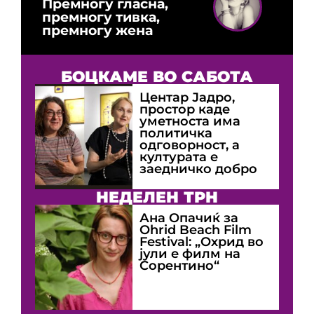
Премногу гласна,
премногу тивка,
премногу жена
БОЦКАМЕ ВО САБОТА
Центар Јадро,
простор каде
уметноста има
политичка
одговорност, а
културата е
заедничко добро
НЕДЕЛЕН ТРН
Ана Опачиќ за
Оhrid Beach Film
Festival: „Охрид во
јули е филм на
Сорентино“