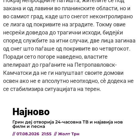
Покрај непроодните патишта, жителите се под
закана и од лавини во планинските области, но и
во самиот град, каде што снегот неконтролирано
се лизга од покривите на зградите. Токму овие
несреќи доведоа до трагични исходи, бидејќи
според службите за итни случаи, две лица загинаа
од снег што паѓаше од покривите во четвртокот.
Поради сето погоре наведено, властите
апелираат до граѓаните на Петропавловск-
Камчатски да не ги напуштаат своите домови
освен ако не е апсолутно неопходно, сè додека не
се стабилизира ситуацијата на терен.
Најново
Грин деј отворија 24-часовна ТВ и најавија нов
филм и песна
//
07.08.2026
21:55
//
Жолт Трн