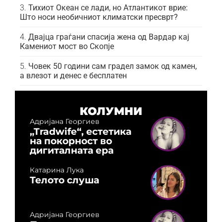
Тихиот Океан се лади, но Атлантикот врие:
Што носи необичниот климатски пресврт?
Двајца граѓани спасија жена од Вардар кај
Камениот мост во Скопје
Човек 50 години сам градел замок од камен,
а влезот и денес е бесплатен
КОЛУМНИ
Адријана Георгиев
„Tradwife“, естетика
на покорност во
дигиталната ера
Катарина Лука
Телото слуша
Адријана Георгиев