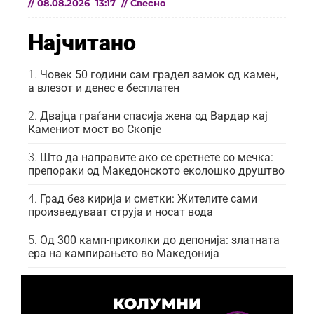
//
08.08.2026
13:17
//
Свесно
Најчитано
Човек 50 години сам градел замок од камен,
а влезот и денес е бесплатен
Двајца граѓани спасија жена од Вардар кај
Камениот мост во Скопје
Што да направите ако се сретнете со мечка:
препораки од Македонското еколошко друштво
Град без кирија и сметки: Жителите сами
произведуваат струја и носат вода
Од 300 камп-приколки до депонија: златната
ера на кампирањето во Македонија
КОЛУМНИ