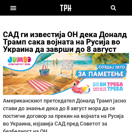
САД ги известија ОН дека Доналд
Трамп сака војната на Русија во
Украина да заврши до 8 август
Американскиот претседател Доналд Трамп јасно
стави до знаење дека до 8 август мора да се
постигне договор за прекин на војната на Русија
во Украина, изјавија САД пред Советот за
безбедност на ОН.