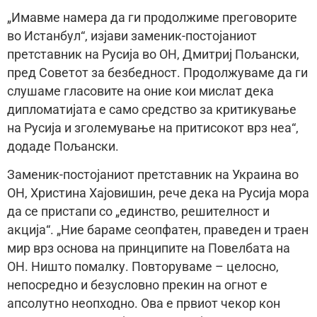
„Имавме намера да ги продолжиме преговорите
во Истанбул“, изјави заменик-постојаниот
претставник на Русија во ОН, Дмитриј Пољански,
пред Советот за безбедност. Продолжуваме да ги
слушаме гласовите на оние кои мислат дека
дипломатијата е само средство за критикување
на Русија и зголемување на притисокот врз неа“,
додаде Пољански.
Заменик-постојаниот претставник на Украина во
ОН, Христина Хајовишин, рече дека на Русија мора
да се пристапи со „единство, решителност и
акција“. „Ние бараме сеопфатен, праведен и траен
мир врз основа на принципите на Повелбата на
ОН. Ништо помалку. Повторуваме – целосно,
непосредно и безусловно прекин на огнот е
апсолутно неопходно. Ова е првиот чекор кон