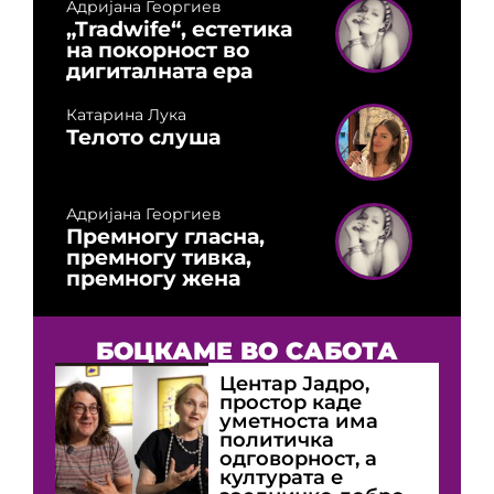
Адријана Георгиев
„Tradwife“, естетика
на покорност во
дигиталната ера
Катарина Лука
Телото слуша
Адријана Георгиев
Премногу гласна,
премногу тивка,
премногу жена
БОЦКАМЕ ВО САБОТА
Центар Јадро,
простор каде
уметноста има
политичка
одговорност, а
културата е