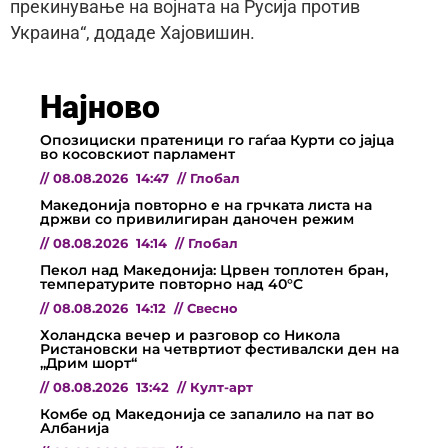
прекинување на војната на Русија против
Украина“, додаде Хајовишин.
Најново
Опозициски пратеници го гаѓаа Курти со јајца
во косовскиот парламент
//
08.08.2026
14:47
//
Глобал
Македонија повторно е на грчката листа на
држви со привилигиран даночен режим
//
08.08.2026
14:14
//
Глобал
Пекол над Македонија: Црвен топлотен бран,
температурите повторно над 40°C
//
08.08.2026
14:12
//
Свесно
Холандска вечер и разговор со Никола
Ристановски на четвртиот фестивалски ден на
„Дрим шорт“
//
08.08.2026
13:42
//
Култ-арт
Комбе од Македонија се запалило на пат во
Албанија