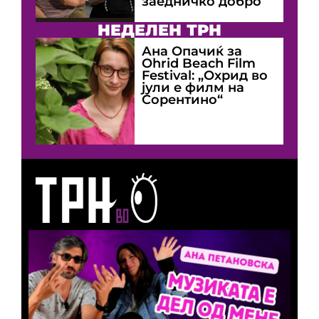
заедничко добро
НЕДЕЛЕН ТРН
Ана Опачиќ за
Оhrid Beach Film
Festival: „Охрид во
јули е филм на
Сорентино“