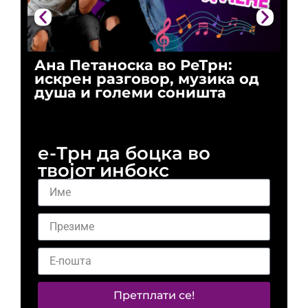
Ана Петаноска во РеТрн:
Ри
искрен разговор, музика од
го
душа и големи соништа
За
и 
е-Трн да боцка во
твојот инбокс
Претплати се!