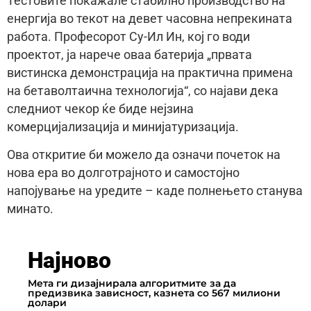
Тестовите покажале стабилно производство на
енергија во текот на девет часовна непрекината
работа. Професорот Су-Ил Ин, кој го води
проектот, ја нарече оваа батерија „првата
вистинска демонстрација на практична примена
на бетаволтаична технологија“, со најави дека
следниот чекор ќе биде нејзина
комерцијализација и минијатуризација.
Ова откритие би можело да означи почеток на
нова ера во долготрајното и самостојно
напојување на уредите – каде полнењето станува
минато.
Најново
Мета ги дизајнирала алгоритмите за да
предизвика зависност, казнета со 567 милиони
долари