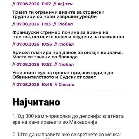
//
07.08.2026
11:07
//
Хај-тек
Трамп ги ограничи визите за странски
трудници со нови извршни уредби
//
07.08.2026
11:03
//
Глобал
Француски стример почина за време на
пренос, неговите колеги осудени за насилство
//
07.08.2026
10:56
//
Глобал
Брисел планира нов данок за онлајн коцкање,
Малта се закани со блокада
//
07.08.2026
10:52
//
Глобал
Уставниот суд за првпат пријави судија до
Обвинителството и Судскиот совет
//
07.08.2026
10:45
//
Свесно
Најчитано
Од 300 камп-приколки до депонија: златната
ера на кампирањето во Македонија
Што да направите ако се сретнете со мечка: