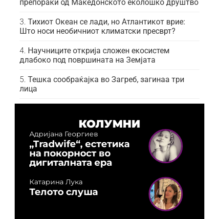
препораки од Македонското еколошко друштво
Тихиот Океан се лади, но Атлантикот врие:
Што носи необичниот климатски пресврт?
Научниците открија сложен екосистем
длабоко под површината на Земјата
Тешка сообраќајка во Загреб, загинаа три
лица
КОЛУМНИ
Адријана Георгиев
„Tradwife“, естетика
на покорност во
дигиталната ера
Катарина Лука
Телото слуша