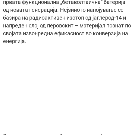
првата функционална „бетаволтаична“ батерија
од новата генерација. Нејзиното напојување се
базира на радиоактивен изотоп од јаглерод-14 и
напреден слој од перовскит – материјал познат по
својата извонредна ефикасност во конверзија на
енергија.