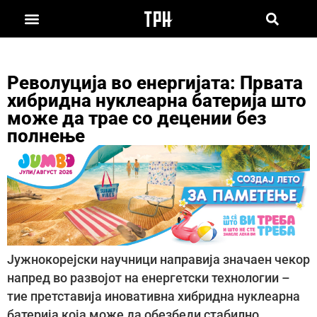
Револуција во енергијата: Првата
хибридна нуклеарна батерија што
може да трае со децении без
полнење
Јужнокорејски научници направија значаен чекор
напред во развојот на енергетски технологии –
тие претставија иновативна хибридна нуклеарна
батерија која може да обезбеди стабилно