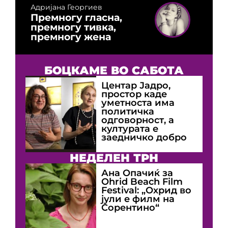
Адријана Георгиев
Премногу гласна,
премногу тивка,
премногу жена
БОЦКАМЕ ВО САБОТА
Центар Јадро,
простор каде
уметноста има
политичка
одговорност, а
културата е
заедничко добро
НЕДЕЛЕН ТРН
Ана Опачиќ за
Оhrid Beach Film
Festival: „Охрид во
јули е филм на
Сорентино“