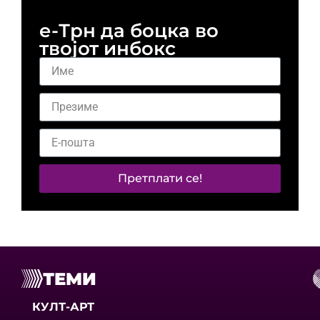
е-Трн да боцка во
твојот инбокс
Претплати се!
ТЕМИ
КУЛТ-АРТ