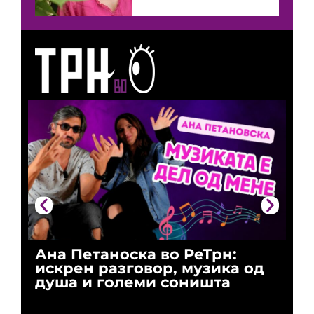
Ана Петаноска во РеТрн:
Ри
искрен разговор, музика од
го
душа и големи соништа
За
и 