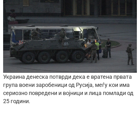
Украина денеска потврди дека е вратена првата
група воени заробеници од Русија, меѓу кои има
сериозно повредени и војници и лица помлади од
25 години.