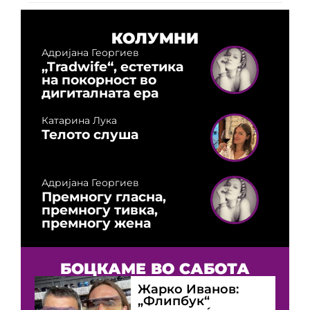
КОЛУМНИ
Адријана Георгиев
„Tradwife“, естетика
на покорност во
дигиталната ера
Катарина Лука
Телото слуша
Адријана Георгиев
Премногу гласна,
премногу тивка,
премногу жена
БОЦКАМЕ ВО САБОТА
Жарко Иванов:
„Флипбук“