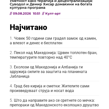
Уметност како терапија и децентрализација:
Суводол и Демир Хисар домаќини на богата
културна програма
//
09.08.2026
10:51
//
Култ-арт
Најчитано
Човек 50 години сам градел замок од камен,
а влезот и денес е бесплатен
Пекол над Македонија: Црвен топлотен бран,
температурите повторно над 40°C
Еколози од Македонија и Албанија ги
здружија силите за заштита на планината
Јабланица
Град без кирија и сметки: Жителите сами
произведуваат струја и носат вода
Што да направите ако се сретнете со мечка:
препораки од Македонското еколошко друштво