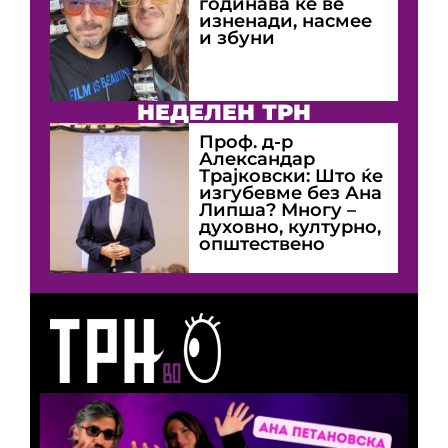
годинава ќе ве
изненади, насмее
и збуни
НЕДЕЛЕН ТРН
Проф. д-р
Александар
Трајковски: Што ќе
изгубевме без Ана
Липша? Многу –
духовно, културно,
општествено