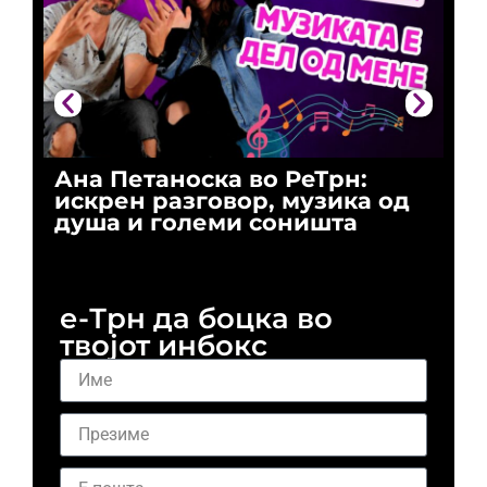
Ана Петаноска во РеТрн:
Ри
искрен разговор, музика од
го
душа и големи соништа
За
и 
е-Трн да боцка во
твојот инбокс