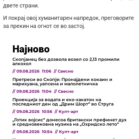
двете страни.
И покрај овој хуманитарен напредок, преговорите
за прекин на огнот се во застој.
Најново
Скопјанец без дозвола возел со 2,13 промили
алкохол
//
09.08.2026
11:06
//
Свесно
Претреси во Скопје: Пронајдени кокаин и
марихуана, уапсена и малолетничка
//
09.08.2026
11:04
//
Свесно
Проекција за водата и еко-хакатон на
последниот ден од „Дрим Шорт“ во Струга
//
09.08.2026
10:56
//
Култ-арт
„Готик војсис“ донесоа британски префинет дух
и средновековна музика на „Охридско лето“
//
09.08.2026
10:54
//
Култ-арт