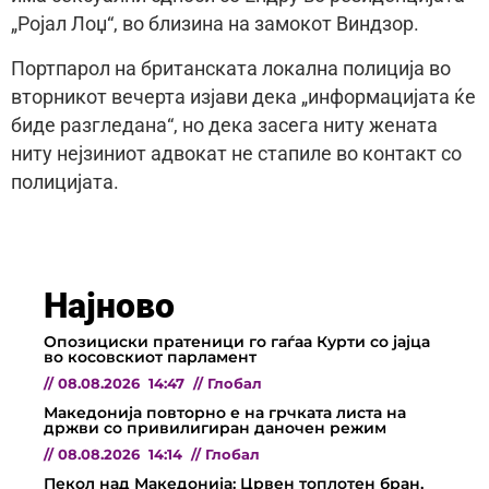
„Ројал Лоџ“, во близина на замокот Виндзор.
Портпарол на британската локална полиција во
вторникот вечерта изјави дека „информацијата ќе
биде разгледана“, но дека засега ниту жената
ниту нејзиниот адвокат не стапиле во контакт со
полицијата.
Најново
Опозициски пратеници го гаѓаа Курти со јајца
во косовскиот парламент
//
08.08.2026
14:47
//
Глобал
Македонија повторно е на грчката листа на
држви со привилигиран даночен режим
//
08.08.2026
14:14
//
Глобал
Пекол над Македонија: Црвен топлотен бран,