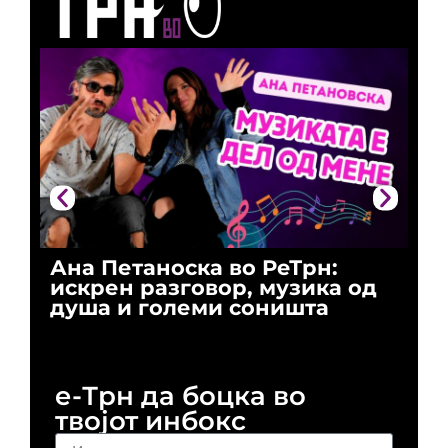
Ана Петаноска во РеТрн:
Ри
искрен разговор, музика од
го
душа и големи соништа
За
и 
е-Трн да боцка во
твојот инбокс