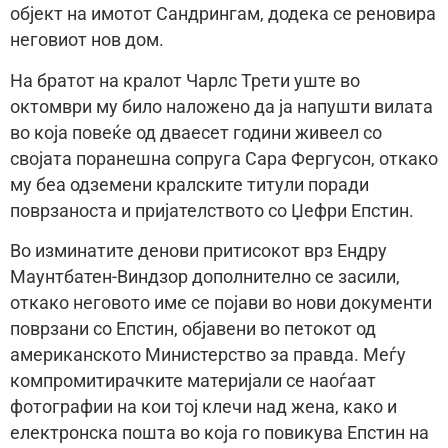
објект на имотот Сандрингам, додека се реновира
неговиот нов дом.
На братот на кралот Чарлс Трети уште во
октомври му било наложено да ја напушти вилата
во која повеќе од дваесет години живеел со
својата поранешна сопруга Сара Фергусон, откако
му беа одземени кралските титули поради
поврзаноста и пријателството со Џефри Епстин.
Во изминатите денови притисокот врз Ендру
Маунтбатен-Виндзор дополнително се засили,
откако неговото име се појави во нови документи
поврзани со Епстин, објавени во петокот од
американското Министерство за правда. Меѓу
компромитирачките материјали се наоѓаат
фотографии на кои тој клечи над жена, како и
електронска пошта во која го повикува Епстин на