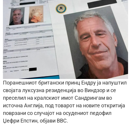
Поранешниот британски принц Ендру ја напуштил
својата луксузна резиденција во Виндзор и се
преселил на кралскиот имот Сандрингам во
источна Англија, под товарот на новите откритија
поврзани со случајот на осудениот педофил
Џефри Епстин, објави BBC.