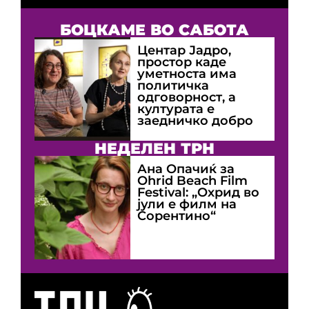
БОЦКАМЕ ВО САБОТА
Центар Јадро,
простор каде
уметноста има
политичка
одговорност, а
културата е
заедничко добро
НЕДЕЛЕН ТРН
Ана Опачиќ за
Оhrid Beach Film
Festival: „Охрид во
јули е филм на
Сорентино“