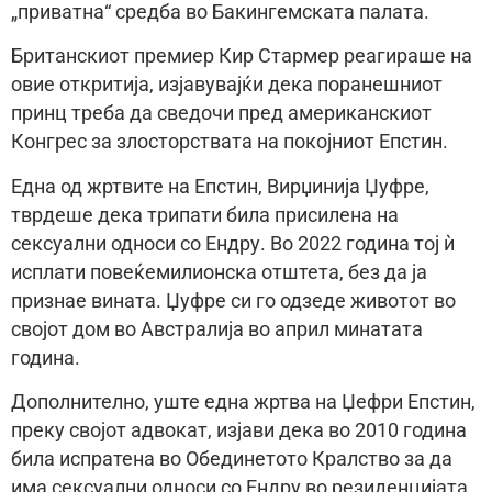
„приватна“ средба во Бакингемската палата.
Британскиот премиер Кир Стармер реагираше на
овие откритија, изјавувајќи дека поранешниот
принц треба да сведочи пред американскиот
Конгрес за злосторствата на покојниот Епстин.
Една од жртвите на Епстин, Вирџинија Џуфре,
тврдеше дека трипати била присилена на
сексуални односи со Ендру. Во 2022 година тој ѝ
исплати повеќемилионска отштета, без да ја
признае вината. Џуфре си го одзеде животот во
својот дом во Австралија во април минатата
година.
Дополнително, уште една жртва на Џефри Епстин,
преку својот адвокат, изјави дека во 2010 година
била испратена во Обединетото Кралство за да
има сексуални односи со Ендру во резиденцијата