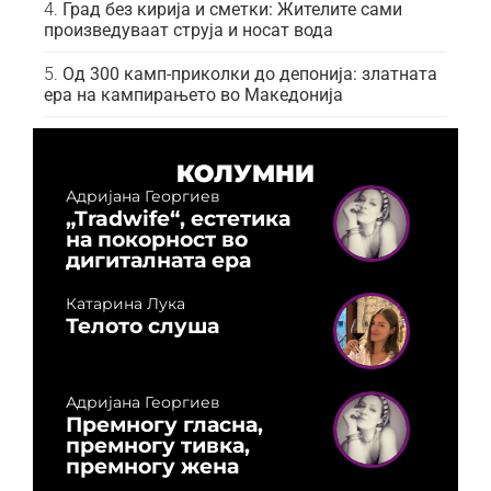
Град без кирија и сметки: Жителите сами
произведуваат струја и носат вода
Од 300 камп-приколки до депонија: златната
ера на кампирањето во Македонија
КОЛУМНИ
Адријана Георгиев
„Tradwife“, естетика
на покорност во
дигиталната ера
Катарина Лука
Телото слуша
Адријана Георгиев
Премногу гласна,
премногу тивка,
премногу жена