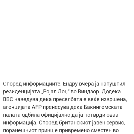
Според информациите, Ендру вчера ја напуштил
резиденцијата „Ројал Лоџ“ во Виндзор. Додека
BBC наведува дека преселбата е веќе извршена,
агенцијата AFP пренесува дека Бакингемската
палата одбила официјално да ја потврди оваа
информација. Според британскиот јавен сервис,
поранешниот принц е привремено сместен во