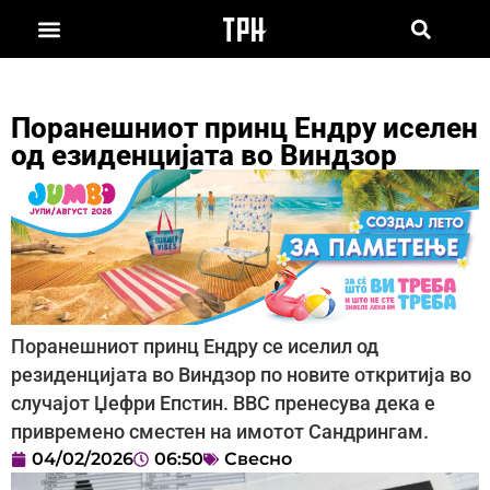
Поранешниот принц Ендру иселен
од езиденцијата во Виндзор
Поранешниот принц Ендру се иселил од
резиденцијата во Виндзор по новите откритија во
случајот Џефри Епстин. BBC пренесува дека е
привремено сместен на имотот Сандрингам.
04/02/2026
06:50
Свесно