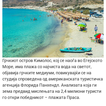
Грчкиот остров Кимолос, кој се наоѓа во Егејското
Море, има плажа со најчиста вода на светот,
објавија грчките медиуми, повикувајќи се на
студија спроведена од американската туристичка
агенција Флорида Панхендл. Анализата која ги
зема предвид мислењата на 2,4 милиони туристи
го откри победникот – плажата Праса.