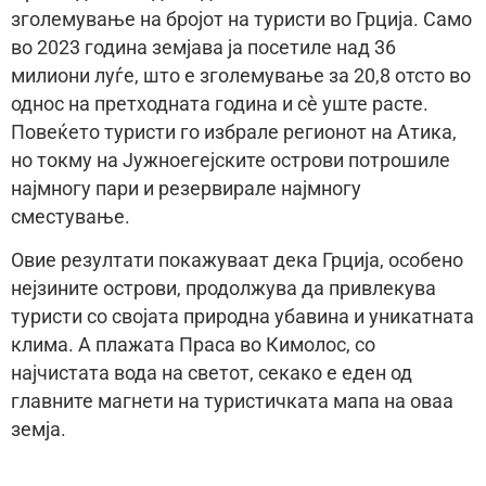
зголемување на бројот на туристи во Грција. Само
во 2023 година земјава ја посетиле над 36
милиони луѓе, што е зголемување за 20,8 отсто во
однос на претходната година и сè уште расте.
Повеќето туристи го избрале регионот на Атика,
но токму на Јужноегејските острови потрошиле
најмногу пари и резервирале најмногу
сместување.
Овие резултати покажуваат дека Грција, особено
нејзините острови, продолжува да привлекува
туристи со својата природна убавина и уникатната
клима. А плажата Праса во Кимолос, со
најчистата вода на светот, секако е еден од
главните магнети на туристичката мапа на оваа
земја.