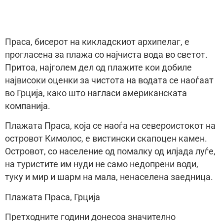
Праса, бисерот на кикладскиот архипелаг, е
прогласена за плажа со најчиста вода во светот.
Притоа, најголем дел од плажите кои добиле
највисоки оценки за чистота на водата се наоѓаат
во Грција, како што нагласи американската
компанија.
Плажата Праса, која се наоѓа на североистокот на
островот Кимолос, е вистински скапоцен камен.
Островот, со население од помалку од илјада луѓе,
на туристите им нуди не само недопрени води,
туку и мир и шарм на мала, ненаселена заедница.
Плажата Праса, Грција
Претходните години донесоа значително