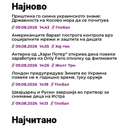
Најново
Приштина го симна украинското знаме:
Државноста на Косово мора да се почитува
//
09.08.2026
14:43
//
Глобал
Американците бараат построга контрола врз
социјалните мрежи и заштита на децата
//
09.08.2026
14:35
//
Хај-тек
Актерка од „Хари Потер“ открива дека повеќе
заработува на Only Fans отколку од филмовите
//
09.08.2026
14:26
//
Жолт Трн
Лондон предупредува: Зимата во Украина
повеќе не е годишно време, туку оружје
//
09.08.2026
14:18
//
Глобал
Швајцарец и Русин завршија во притвор за
снимање деца на Истра
//
09.08.2026
14:13
//
Глобал
Најчитано