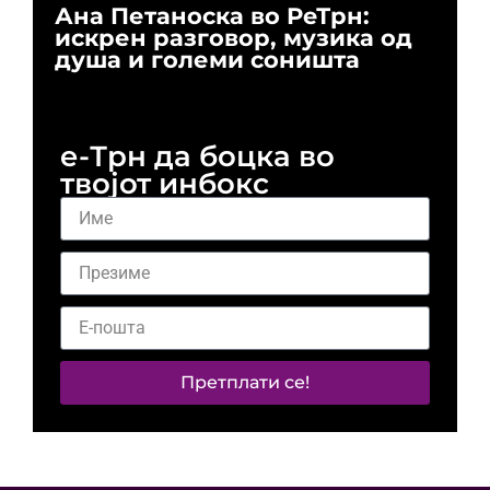
Ана Петаноска во РеТрн:
Ри
искрен разговор, музика од
го
душа и големи соништа
За
и 
е-Трн да боцка во
твојот инбокс
Претплати се!