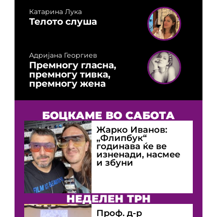
Катарина Лука
Телото слуша
Адријана Георгиев
Премногу гласна,
премногу тивка,
премногу жена
БОЦКАМЕ ВО САБОТА
Жарко Иванов:
„Флипбук“
годинава ќе ве
изненади, насмее
и збуни
НЕДЕЛЕН ТРН
Проф. д-р