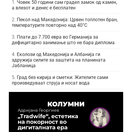
Човек 50 години сам градел замок од камен,
а влезот и денес е бесплатен
Пекол над Македонија: Црвен топлотен бран,
температурите повторно над 40°C
Плати до 7.700 евра во Германија за
дефицитарно занимање што не бара диплома
Еколози од Македонија и Албанија ги
здружија силите за заштита на планината
Јабланица
Град без кирија и сметки: Жителите сами
произведуваат струја и носат вода
КОЛУМНИ
Адријана Георгиев
„Tradwife“, естетика
на покорност во
дигиталната ера