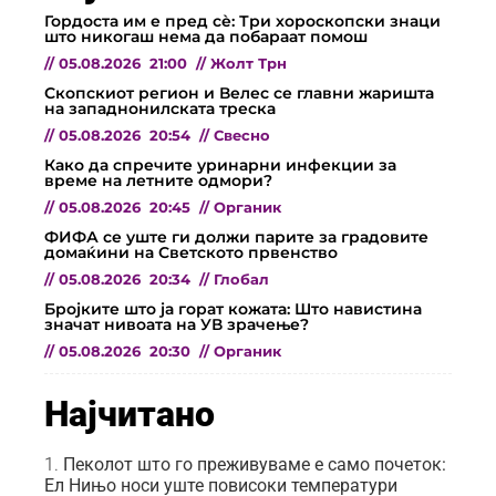
Гордоста им е пред сѐ: Три хороскопски знаци
што никогаш нема да побараат помош
//
05.08.2026
21:00
//
Жолт Трн
Скопскиот регион и Велес се главни жаришта
на западнонилската треска
//
05.08.2026
20:54
//
Свесно
Како да спречите уринарни инфекции за
време на летните одмори?
//
05.08.2026
20:45
//
Органик
ФИФА се уште ги должи парите за градовите
домаќини на Светското првенство
//
05.08.2026
20:34
//
Глобал
Бројките што ја горат кожата: Што навистина
значат нивоата на УВ зрачење?
//
05.08.2026
20:30
//
Органик
Најчитано
Пеколот што го преживуваме е само почеток:
Ел Нињо носи уште повисоки температури