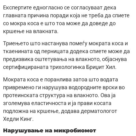
Експертите едногласно се согласуваат дека
главната причина поради која не треба да спиете
со мокра коса е што тоа може да доведе до
кршење на влакната.
Триењето што настанува помеѓу мократа коса и
ткаенината од перницата додека спиете може да
предизвика оштетувања на влакното, објаснува
сертифицираната трихологинка Бриџит Хил.
Мократа коса е поранлива затоа што водата
привремено ги нарушува водородните врски во
протеинската структура на влакното. Ова ја
зголемува еластичноста и ја прави косата
подложна на кршење, додава дерматологот
Хедли Кинг.
Нарушување на микробиомот