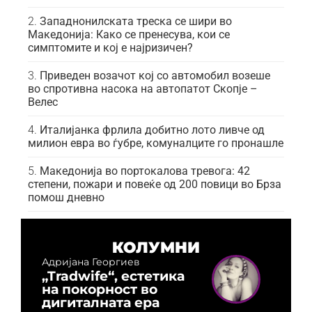
Западнонилската треска се шири во
Македонија: Како се пренесува, кои се
симптомите и кој е најризичен?
Приведен возачот кој со автомобил возеше
во спротивна насока на автопатот Скопје –
Велес
Италијанка фрлила добитно лото ливче од
милион евра во ѓубре, комуналците го пронашле
Македонија во портокалова тревога: 42
степени, пожари и повеќе од 200 повици во Брза
помош дневно
КОЛУМНИ
Адријана Георгиев
„Tradwife“, естетика
на покорност во
дигиталната ера