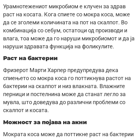
Урамнотежениот микробиом е клучен за здрав
раст на косата. Кога спиете со мокра коса, може
да се зголеми количината на пот на скалпот. Во
комбинација со себум, остатоци од производи и
влага, тоа може да го наруши микробиомот и да ја
наруши здравата функција на фоликулите.
Раст на бактерии
Фризерот Марти Харпер предупредува дека
спиењето со мокра коса го поттикнува растот на
бактерии на скалпот и низ влакната. Влажните
перници и постелнина може да станат легло за
мувла, што доведува до различни проблеми со
скалпот и косата.
Можност за појава на акни
Мократа коса може да поттикне раст на бактерии