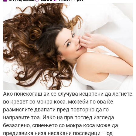
Ако понекогаш ви се случува исцрпени да легнете
во кревет со мокра коса, можеби по ова ќе
размислите двапати пред повторно да го
направите тоа. Иако на прв поглед изгледа
безазлено, спиењето со мокра коса може да
предизвика низа несакани последици – од