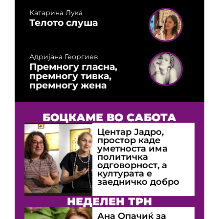
Катарина Лука
Телото слуша
Адријана Георгиев
Премногу гласна,
премногу тивка,
премногу жена
БОЦКАМЕ ВО САБОТА
Центар Јадро,
простор каде
уметноста има
политичка
одговорност, а
културата е
заедничко добро
НЕДЕЛЕН ТРН
Ана Опачиќ за