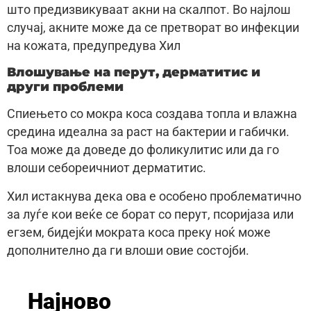
што предизвикуваат акни на скалпот. Во најлош
случај, акните може да се претворат во инфекции
на кожата, предупредува Хил
Влошување на перут, дерматитис и
други проблеми
Спиењето со мокра коса создава топла и влажна
средина идеална за раст на бактерии и габички.
Тоа може да доведе до фоликулитис или да го
влоши себореичниот дерматитис.
Хил истакнува дека ова е особено проблематично
за луѓе кои веќе се борат со перут, псоријаза или
егзем, бидејќи мократа коса преку ноќ може
дополнително да ги влоши овие состојби.
Најново