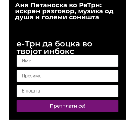
Ана Петаноска во РеТрн:
Ри
искрен разговор, музика од
го
душа и големи соништа
За
и 
е-Трн да боцка во
твојот инбокс
Претплати се!