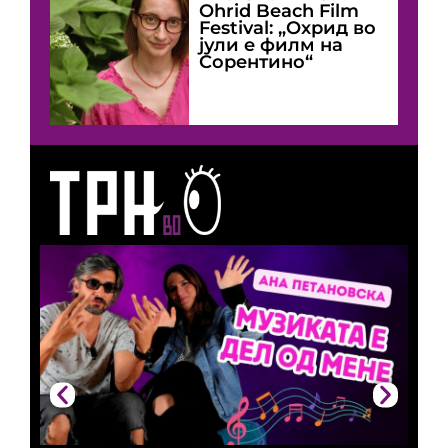
Оhrid Beach Film
Festival: „Охрид во
јули е филм на
Сорентино“