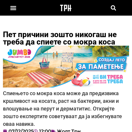
Пет причини зошто никогаш не
треба да спиете со мокра коса
Спиењето со мокра коса може да предизвика
кршливост на косата, раст на бактерии, акни и
влошување на перут и дерматитис. Откријте
зошто експертите советуваат да ја избегнувате
оваа навика.
07/12/2025
12:00
Жолт Трн