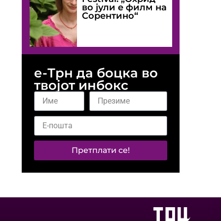
во јули е филм на
Сорентино“
е-Трн да боцка во
твојот инбокс
Претплати се!