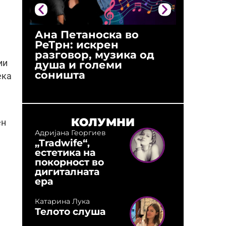
Ана Петаноска во
Ристо 
РеТрн: искрен
(Арханг
разговор, музика од
години
ии
душа и големи
студио:
соништа
музика,
ека
оловни
КОЛУМНИ
ен
Адријана Георгиев
„Tradwife“,
естетика на
покорност во
дигиталната
ера
Катарина Лука
Телото слуша