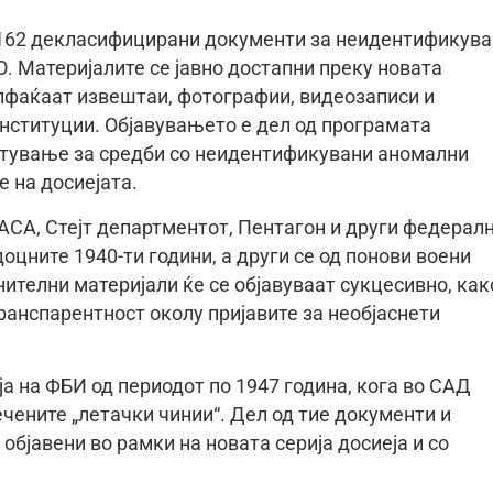
 162 декласифицирани документи за неидентификув
О. Материјалите се јавно достапни преку новата
опфаќаат извештаи, фотографии, видеозаписи и
нституции. Објавувањето е дел од програмата
стување за средби со неидентификувани аномални
е на досиејата.
АСА, Стејт департментот, Пентагон и други федерал
оцните 1940-ти години, а други се од понови воени
нителни материјали ќе се објавуваат сукцесивно, как
ранспарентност околу пријавите за необјаснети
ја на ФБИ од периодот по 1947 година, кога во САД
ечените „летачки чинии“. Дел од тие документи и
 објавени во рамки на новата серија досиеја и со