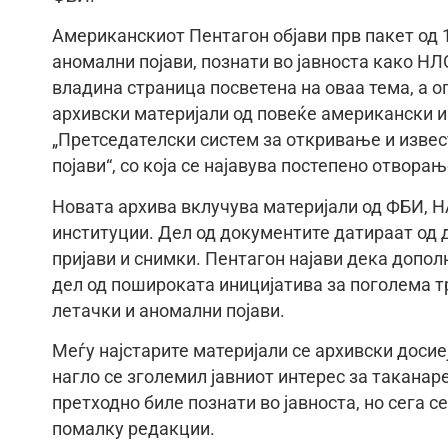
Американскиот Пентагон објави прв пакет од
аномални појави, познати во јавноста како НЛ
владина страница посветена на оваа тема, а 
архивски материјали од повеќе американски и
„Претседателски систем за откривање и изве
појави“, со која се најавува постепено отворањ
Новата архива вклучува материјали од ФБИ, Н
институции. Дел од документите датираат од д
пријави и снимки. Пентагон најави дека допол
дел од пошироката иницијатива за поголема т
летачки и аномални појави.
Меѓу најстарите материјали се архивски досие
нагло се зголемил јавниот интерес за таканар
претходно биле познати во јавноста, но сега се
помалку редакции.