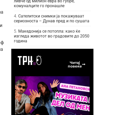
ливче од милион евра во ѓубре,
комуналците го пронашле
ва
Сателитски снимки ја покажуваат
сериозноста – Дунав пред и по сушата
и
Македонија се потопла: како ќе
изгледа животот во градовите до 2050
година
еф
на
Читај
повеќе