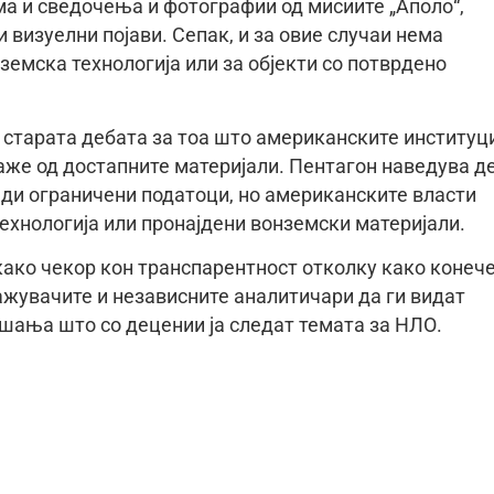
ма и сведочења и фотографии од мисиите „Аполо“,
и визуелни појави. Сепак, и за овие случаи нема
земска технологија или за објекти со потврдено
и старата дебата за тоа што американските институц
аже од достапните материјали. Пентагон наведува д
ди ограничени податоци, но американските власти
ехнологија или пронајдени вонземски материјали.
 како чекор кон транспарентност отколку како конеч
ажувачите и независните аналитичари да ги видат
ашања што со децении ја следат темата за НЛО.