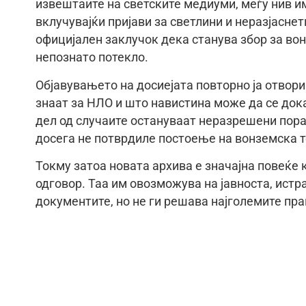
извештаите на светските медиуми, меѓу нив и
вклучувајќи пријави за светлини и неразјаснет
официјален заклучок дека станува збор за вон
непознато потекло.
Објавувањето на досиејата повторно ја отвор
знаат за НЛО и што навистина може да се док
дел од случаите остануваат неразрешени пора
досега не потврдиле постоење на вонземска т
Токму затоа новата архива е значајна повеќе
одговор. Таа им овозможува на јавноста, истр
документите, но не ги решава најголемите пр