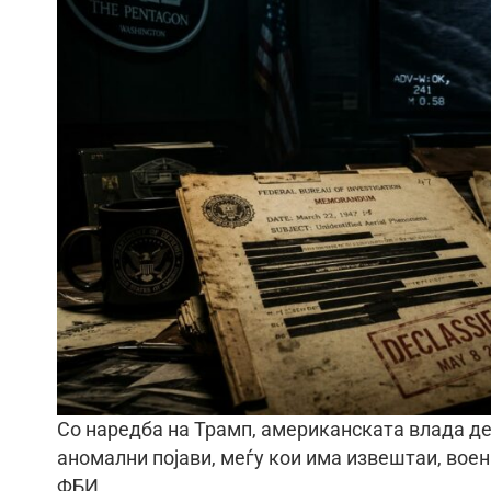
Со наредба на Трамп, американската влада д
аномални појави, меѓу кои има извештаи, вое
ФБИ.