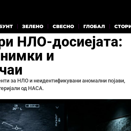
БУНТ
ЗЕЛЕНО
СВЕСНО
ГЛОБАЛ
СТОР
ри НЛО-досиејата:
снимки и
чаи
нти за НЛО и неидентификувани аномални појави,
теријали од НАСА.