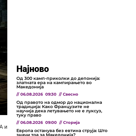
Најново
Од 300 камп-приколки до депонија:
златната ера на кампирањето во
Македонија
//
06.08.2026
09:30
//
Свесно
Од правото на одмор до национална
традиција: Како Французите не
научија дека летувањето не е луксуз,
туку право
//
06.08.2026
09:00
//
Сторија
А и
Европа останува без евтина струја: Што
значи тоа за Македонија?