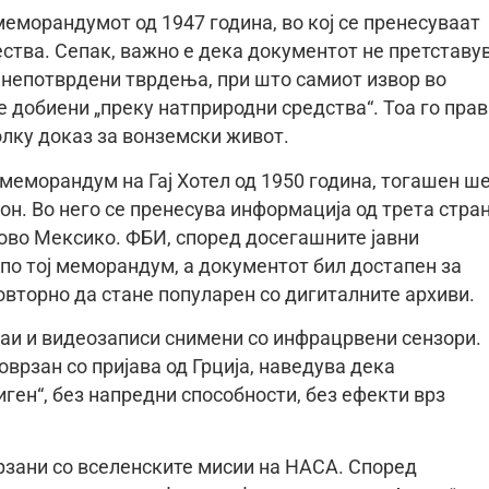
еморандумот од 1947 година, во кој се пренесуваат
ства. Сепак, важно е дека документот не претставу
 непотврдени тврдења, при што самиот извор во
добиени „преку натприродни средства“. Тоа го прав
лку доказ за вонземски живот.
 меморандум на Гај Хотел од 1950 година, тогашен ш
он. Во него се пренесува информација од трета стра
Ново Мексико. ФБИ, според досегашните јавни
по тој меморандум, а документот бил достапен за
овторно да стане популарен со дигиталните архиви.
аи и видеозаписи снимени со инфрацрвени сензори.
оврзан со пријава од Грција, наведува дека
ген“, без напредни способности, без ефекти врз
рзани со вселенските мисии на НАСА. Според