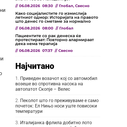
//
06.08.2026
08:30
//
Глобал
,
Свесно
ани
Како социјалистите го измислија
летниот одмор: Историјата на правото
што денес го сметаме за нормално
//
06.08.2026
08:00
//
Глобал
Пациентите со рак денеска ќе
протестираат: Повторно алармираат
дека нема терапија
//
06.08.2026
07:37
//
Свесно
ни
Најчитано
о
Приведен возачот кој со автомобил
возеше во спротивна насока на
автопатот Скопје – Велес
Пеколот што го преживуваме е само
почеток: Ел Нињо носи уште повисоки
температури
Италијанка фрлила добитно лото