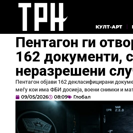
КУЛТ-АРТ
Пентагон ги отво
162 документи, 
неразрешени слу
Пентагон објави 162 декласифицирани докуме
меѓу кои има ФБИ досиеја, воени снимки и ма
09/05/2026
08:09
Глобал