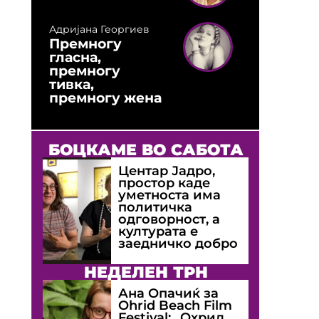
Адријана Георгиев
Премногу
гласна,
премногу
тивка,
премногу жена
БОЦКАМЕ ВО САБОТА
Центар Јадро,
простор каде
уметноста има
политичка
одговорност, а
културата е
заедничко добро
НЕДЕЛЕН ТРН
Ана Опачиќ за
Оhrid Beach Film
Festival: „Охрид