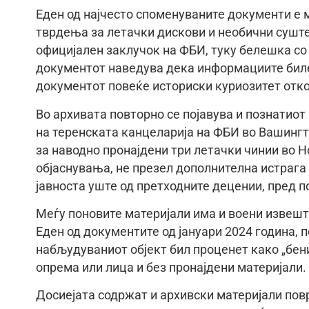
Еден од најчесто споменуваните документи е м
тврдења за летачки дискови и необични суште
официјален заклучок на ФБИ, туку белешка со
документот наведува дека информациите биле 
документот повеќе историски куриозитет отко
Во архивата повторно се појавува и познатиот
на теренската канцеларија на ФБИ во Вашингт
за наводно пронајдени три летачки чинии во 
објаснувања, не презел дополнителна истрага 
јавноста уште од претходните децении, пред п
Меѓу поновите материјали има и воени извешт
Еден од документите од јануари 2024 година, п
набљудуваниот објект бил проценет како „бени
опрема или лица и без пронајдени материјали.
Досиејата содржат и архивски материјали пов