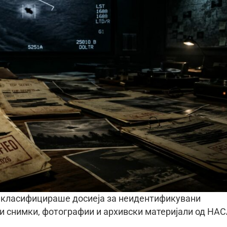
екласифицираше досиеја за неидентификувани
ни снимки, фотографии и архивски материјали од НАС