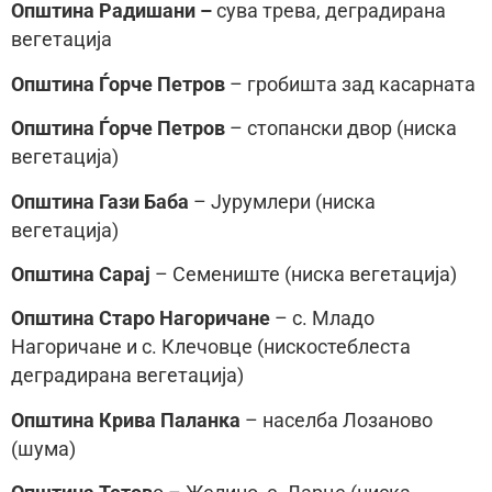
Општина Радишани –
сува трева, деградирана
вегетација
Општина Ѓорче Петров
– гробишта зад касарната
Општина Ѓорче Петров
– стопански двор (ниска
вегетација)
Општина Гази Баба
– Јурумлери (ниска
вегетација)
Општина Сарај
– Семениште (ниска вегетација)
Општина Старо Нагоричане
– с. Младо
Нагоричане и с. Клечовце (нискостеблеста
деградирана вегетација)
Општина Крива Паланка
– населба Лозаново
(шума)