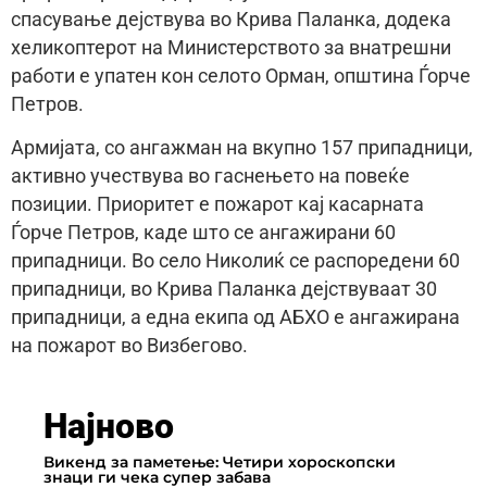
спасување дејствува во Крива Паланка, додека
хеликоптерот на Министерството за внатрешни
работи е упатен кон селото Орман, општина Ѓорче
Петров.
Армијата, со ангажман на вкупно 157 припадници,
активно учествува во гаснењето на повеќе
позиции. Приоритет е пожарот кај касарната
Ѓорче Петров, каде што
се ангажирани 60
припадници. Во село Николиќ се распоредени 60
припадници, во Крива Паланка дејствуваат 30
припадници, а една екипа од АБХО е ангажирана
на пожарот во Визбегово.
Најново
Викенд за паметење: Четири хороскопски
знаци ги чека супер забава