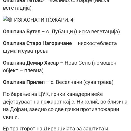
Општина Тетов
о – Желино, с. Ларце (ниска
вегетација)
ИЗГАСНАТИ ПОЖАРИ: 4
Општина Буте
л – с. Лубанци (ниска вегетација)
Општина Старо Нагоричане
– нискостеблеста
шума и сува трева
Општина Демир Хисар
– Ново Село (помошен
објект – плевна)
Општина Приле
п – с. Веселчани (сува трева)
По барање на ЦУК, грчки канадери веќе
дејствуваат на пожарот кај с. Николиќ, во близина
на Дојран, заедно со две грчки противпожарни
екипи.
Ер тракторот на Дирекцијата за заштита и