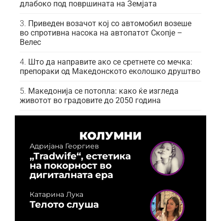
длабоко под површината на Земјата
Приведен возачот кој со автомобил возеше
во спротивна насока на автопатот Скопје –
Велес
Што да направите ако се сретнете со мечка:
препораки од Македонското еколошко друштво
Македонија се потопла: како ќе изгледа
животот во градовите до 2050 година
КОЛУМНИ
Адријана Георгиев
„Tradwife“, естетика
на покорност во
дигиталната ера
Катарина Лука
Телото слуша