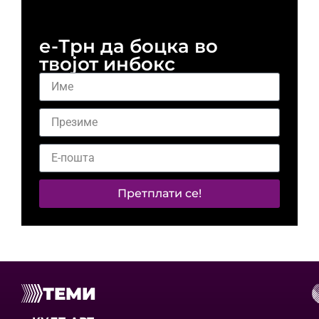
е-Трн да боцка во
твојот инбокс
Претплати се!
ТЕМИ