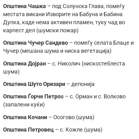
Општина Чашка
– под Солунска Глава, помеѓу
местата викани Изворите на Бабуна и Бабина
Дупка, каде нема активен пламен, туку чад во
карпест дел (шумски пожар)
Општина Чучер Сандево
– помеѓу селата Блаце и
Чучер (мешана шума и ниска вегетација)
Општина Дојран
– с. Николич (нискостеблеста
шума)
Општина Шуто Оризари
– депонија
Општина Ѓорче Петро
в – с. Орман и с. Волково
(запалени куќи)
Општина Кочани
– Осогово (шума)
Општина Петровец
– с. Кожле (шума)