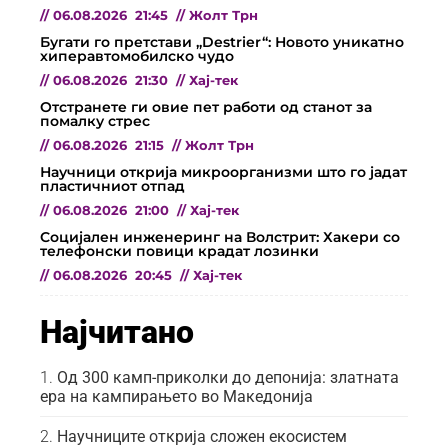
//
06.08.2026
21:45
//
Жолт Трн
Бугати го претстави „Destrier“: Новото уникатно
хиперавтомобилско чудо
//
06.08.2026
21:30
//
Хај-тек
Отстранете ги овие пет работи од станот за
помалку стрес
//
06.08.2026
21:15
//
Жолт Трн
Научници открија микроорганизми што го јадат
пластичниот отпад
//
06.08.2026
21:00
//
Хај-тек
Социјален инженеринг на Волстрит: Хакери со
телефонски повици крадат лозинки
//
06.08.2026
20:45
//
Хај-тек
Најчитано
Од 300 камп-приколки до депонија: златната
ера на кампирањето во Македонија
Научниците открија сложен екосистем