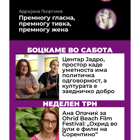
Адријана Георгиев
Премногу гласна,
премногу тивка,
премногу жена
БОЦКАМЕ ВО САБОТА
Центар Јадро,
простор каде
уметноста има
политичка
одговорност, а
културата е
заедничко добро
НЕДЕЛЕН ТРН
Ана Опачиќ за
Оhrid Beach Film
Festival: „Охрид во
јули е филм на
Сорентино“