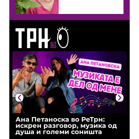
Ана Петаноска во РеТрн:
Ри
искрен разговор, музика од
го
душа и големи соништа
За
и 