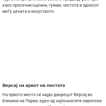
како просечни оценки, гужви, чистота и односот
меѓу цената и искуството.
Версај на врвот на листата
На првото место се најде дворецот Версај во
близина на Париз, еден од најпознатите европски