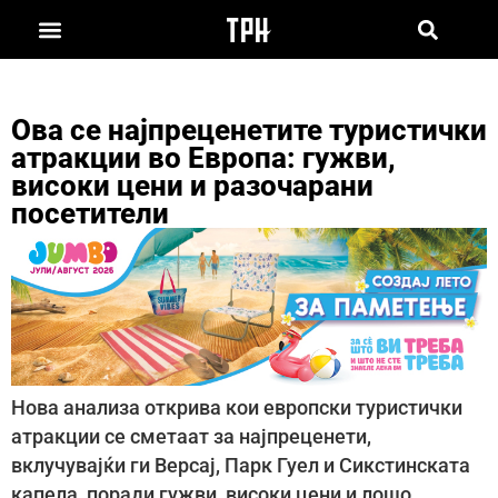
Ова се најпреценетите туристички
атракции во Европа: гужви,
високи цени и разочарани
посетители
Нова анализа открива кои европски туристички
атракции се сметаат за најпреценети,
вклучувајќи ги Версај, Парк Гуел и Сикстинската
капела, поради гужви, високи цени и лошо