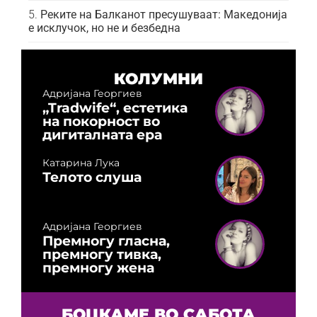
Реките на Балканот пресушуваат: Македонија
е исклучок, но не и безбедна
КОЛУМНИ
Адријана Георгиев
„Tradwife“, естетика
на покорност во
дигиталната ера
Катарина Лука
Телото слуша
Адријана Георгиев
Премногу гласна,
премногу тивка,
премногу жена
БОЦКАМЕ ВО САБОТА