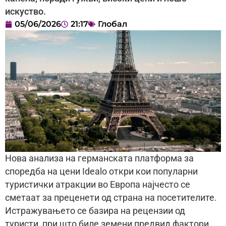
искуство.
05/06/2026
21:17
Глобал
Нова анализа на германската платформа за
споредба на цени Idealo откри кои популарни
туристички атракции во Европа најчесто се
сметаат за преценети од страна на посетителите.
Истражувањето се базира на рецензии од
туристи, при што биле земени предвид фактори