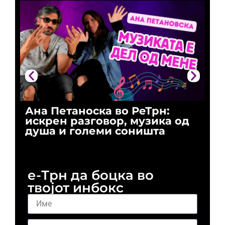
Ана Петаноска во РеТрн:
Ри
искрен разговор, музика од
го
душа и големи соништа
За
и 
е-Трн да боцка во
твојот инбокс