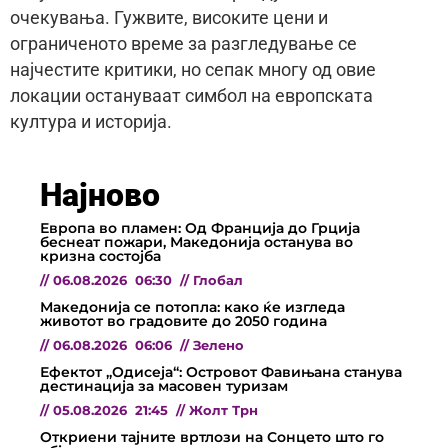
очекувања. Гужвите, високите цени и
ограниченото време за разгледување се
најчестите критики, но сепак многу од овие
локации остануваат симбол на европската
култура и историја.
Најново
Европа во пламен: Од Франција до Грција
беснеат пожари, Македонија останува во
кризна состојба
//
06.08.2026
06:30
//
Глобал
Македонија се потопла: како ќе изгледа
животот во градовите до 2050 година
//
06.08.2026
06:06
//
Зелено
Ефектот „Одисеја“: Островот Фавињана станува
дестинација за масовен туризам
//
05.08.2026
21:45
//
Жолт Трн
Откриени тајните вртлози на Сонцето што го