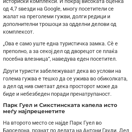
историски комплекси. И покрај високата оценка
од 4,7 ѕвезди на Google, многу посетители се
жалат на преголеми гужви, долги редици и
дополнителни трошоци за одделни делови од
комплексот.
„Ова е само уште една туристичка замка. Сè е
преполно, а за секој дел од дворецот се плаќа
посебна влезница“, наведува еден посетител.
Други туристи забележуваат дека во услови на
голема гужва е тешко да се ужива во обиколката,
а дел од нив сметаат дека просторот може да
биде и небезбеден поради пренатрупаност.
Парк Гуел и Сикстинската капела исто
меѓу најпреценетите
На второто место се најде Парк Гуел во
Барселона, познат по делата на Антони Гауди. Дел