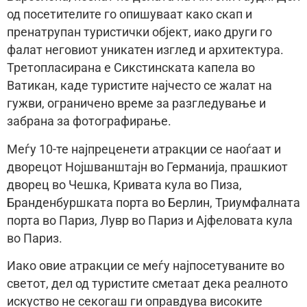
од посетителите го опишуваат како скап и
пренатрупан туристички објект, иако други го
фалат неговиот уникатен изглед и архитектура.
Третопласирана е Сикстинската капела во
Ватикан, каде туристите најчесто се жалат на
гужви, ограничено време за разгледување и
забрана за фотографирање.
Меѓу 10-те најпреценети атракции се наоѓаат и
дворецот Нојшванштајн во Германија, прашкиот
дворец во Чешка, Кривата кула во Пиза,
Бранденбуршката порта во Берлин, Триумфалната
порта во Париз, Лувр во Париз и Ајфеловата кула
во Париз.
Иако овие атракции се меѓу најпосетуваните во
светот, дел од туристите сметаат дека реалното
искуство не секогаш ги оправдува високите