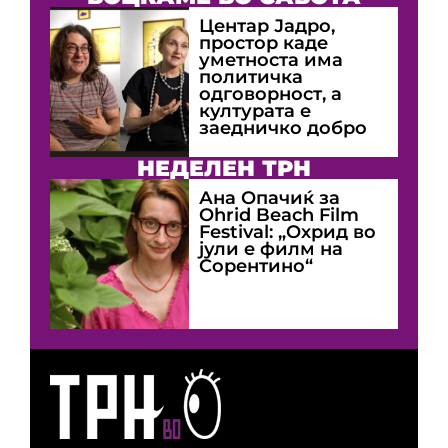
Центар Јадро,
простор каде
уметноста има
политичка
одговорност, а
културата е
заедничко добро
НЕДЕЛЕН ТРН
Ана Опачиќ за
Оhrid Beach Film
Festival: „Охрид во
јули е филм на
Сорентино“