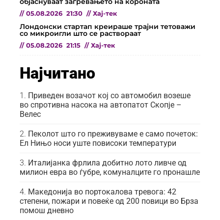
објаснуваат загревањето на короната
//
05.08.2026
21:30
//
Хај-тек
Лондонски стартап креираше трајни тетоважи
со микроигли што се раствораат
//
05.08.2026
21:15
//
Хај-тек
Најчитано
Приведен возачот кој со автомобил возеше
во спротивна насока на автопатот Скопје –
Велес
Пеколот што го преживуваме е само почеток:
Ел Нињо носи уште повисоки температури
Италијанка фрлила добитно лото ливче од
милион евра во ѓубре, комуналците го пронашле
Македонија во портокалова тревога: 42
степени, пожари и повеќе од 200 повици во Брза
помош дневно