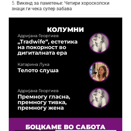
Викенд за паметење: Четири хороскопски
знаци ги чека супер забава
КОЛУМНИ
Адријана Георгиев
„Tradwife“, естетика
на покорност во
дигиталната ера
Катарина Лука
Телото слуша
Адријана Георгиев
Премногу гласна,
премногу тивка,
премногу жена
БОЦКАМЕ ВО САБОТА