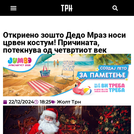
Откриено зошто Дедо Мраз носи
црвен костум! Причината,
потекнува од четвртиот век
22/12/2024
18:25
Жолт Трн