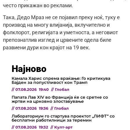
често прикажан во реклами.
Така, Дедо Мраз не се појавил преку ноќ, туку е
производ на многу влијанија, вклучително и
фолклорот, религијата и уметноста, а неговиот
препознатлив изглед и црвените одела биле
развиени дури кон крајот на 19 век.
Најново
Камала Харис спрема враќање: Го критикува
Бајден за попустливост кон Трамп
//
07.08.2026
19:40
//
Глобал
Папата Лав XIV во Франција ќе се сретне со
жртви на црковно злоставување
//
07.08.2026
19:36
//
Глобал
Лабораториум го стартува проектот „ЛИФТ“ со
бесплатни работилници за теремин
//
07.08.2026
19:32
//
Култ-арт