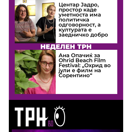
Центар Јадро,
простор каде
уметноста има
политичка
одговорност, а
културата е
заедничко добро
НЕДЕЛЕН ТРН
Ана Опачиќ за
Оhrid Beach Film
Festival: „Охрид во
јули е филм на
Сорентино“