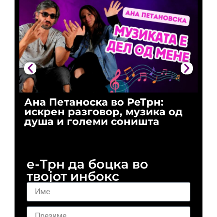
Ана Петаноска во РеТрн:
Ри
искрен разговор, музика од
го
душа и големи соништа
За
и 
е-Трн да боцка во
твојот инбокс