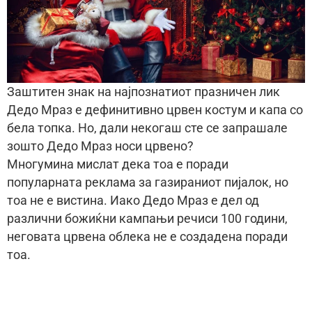
Заштитен знак на најпознатиот празничен лик
Дедо Мраз е дефинитивно црвен костум и капа со
бела топка. Но, дали некогаш сте се запрашале
зошто Дедо Мраз носи црвено?
Многумина мислат дека тоа е поради
популарната реклама за газираниот пијалок, но
тоа не е вистина. Иако Дедо Мраз е дел од
различни божиќни кампањи речиси 100 години,
неговата црвена облека не е создадена поради
тоа.