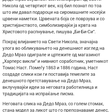
Никола од четвртиот век, кој бил познат по тоа
што им давал подароци на сиромашните носејќи
црвени наметки. Црвената боја се поврзува и со
христијанството, симболизирајќи ја крвта на
Христовото распнување, пишува „Би-Би-Си“.
Покрај влијанието на Свети Никола, значајна
улога во обликувањето на денешниот изглед на
Дедо Мраз одиграле и цртежите од магазинот
„Харперс викли“ и нивниот соработник, уметникот
Томас Наст. Помеѓу 1863 и 1886 година, Наст
создаде слики кои ги поставија темелите за
денешното претставување на Дедо Мраз,
вклучувајќи идеи за неговата работилница и
традицијата на испраќање писма.
Неговата слика на Дедо Мраз, со голем стомак,
стана модел за ликот што го препознаваме денес,