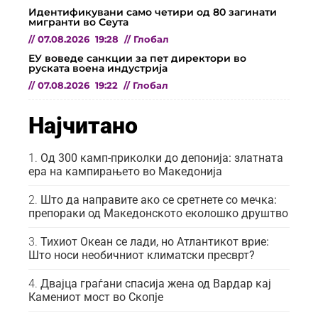
Идентификувани само четири од 80 загинати
мигранти во Сеута
//
07.08.2026
19:28
//
Глобал
ЕУ воведе санкции за пет директори во
руската воена индустрија
//
07.08.2026
19:22
//
Глобал
Најчитано
Од 300 камп-приколки до депонија: златната
ера на кампирањето во Македонија
Што да направите ако се сретнете со мечка:
препораки од Македонското еколошко друштво
Тихиот Океан се лади, но Атлантикот врие:
Што носи необичниот климатски пресврт?
Двајца граѓани спасија жена од Вардар кај
Камениот мост во Скопје