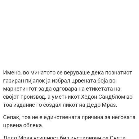
Имено, во минатото се веруваше дека познатиот
газиран пијалок ја избрал црвената боја во
маркетингот за да одговара на етикетата на
својот производ, а уметникот Хедон Сандблом во
тоа издание го создал ликот на Дедо Мраз.
Сепак, тоа не е единствената причина за неговата
црвена облека.
Дедо Мраз всушност бил инспириран од Свети