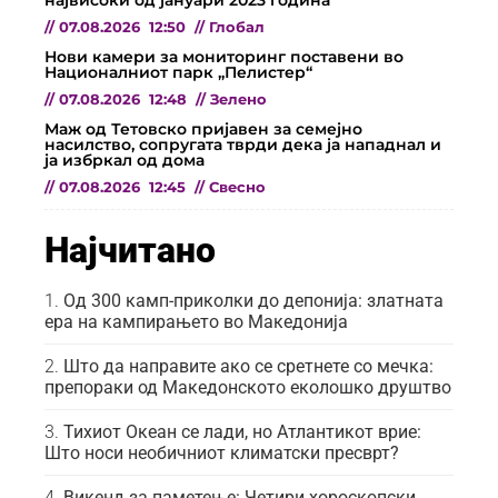
//
07.08.2026
12:50
//
Глобал
Нови камери за мониторинг поставени во
Националниот парк „Пелистер“
//
07.08.2026
12:48
//
Зелено
Маж од Тетовско пријавен за семејно
насилство, сопругата тврди дека ја нападнал и
ја избркал од дома
//
07.08.2026
12:45
//
Свесно
Најчитано
Од 300 камп-приколки до депонија: златната
ера на кампирањето во Македонија
Што да направите ако се сретнете со мечка:
препораки од Македонското еколошко друштво
Тихиот Океан се лади, но Атлантикот врие:
Што носи необичниот климатски пресврт?
Викенд за паметење: Четири хороскопски