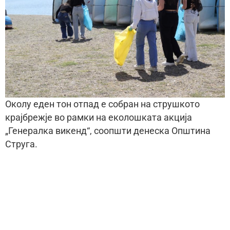
Околу еден тон отпад е собран на струшкото
крајбрежје во рамки на еколошката акција
„Генералка викенд“, соопшти денеска Општина
Струга.