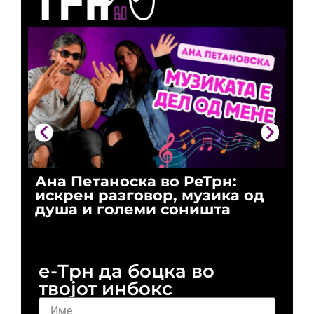
Ана Петаноска во РеТрн:
Ри
искрен разговор, музика од
го
душа и големи соништа
За
и 
е-Трн да боцка во
твојот инбокс