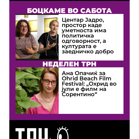
БОЦКАМЕ ВО САБОТА
Центар Јадро,
простор каде
уметноста има
политичка
одговорност, а
културата е
заедничко добро
НЕДЕЛЕН ТРН
Ана Опачиќ за
Оhrid Beach Film
Festival: „Охрид во
јули е филм на
Сорентино“