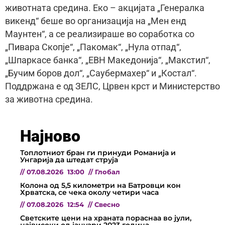
животната средина. Еко – акцијата „Генералка
викенд“ беше во организација на „Мен енд
Маунтен“, а се реализираше во соработка со
„Пивара Скопје“, „Пакомак“, „Нула отпад“,
„Шпаркасе банка“, „ЕВН Македонија“, „Макстил“,
„Бучим боров дол“, „Саубермахер“ и „Костал“.
Поддржана е од ЗЕЛС, Црвен крст и Министерство
за животна средина.
Најново
Топлотниот бран ги принуди Романија и
Унгарија да штедат струја
//
07.08.2026
13:00
//
Глобал
Колона од 5,5 километри на Батровци кон
Хрватска, се чека околу четири часа
//
07.08.2026
12:54
//
Свесно
Светските цени на храната пораснаа во јули,
највисоки од јануари 2023 година