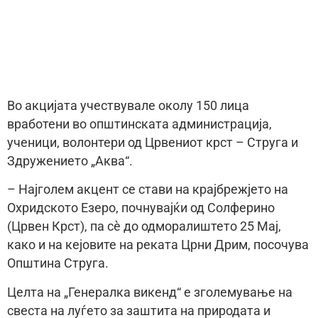
Во акцијата учествувале околу 150 лица
вработени во општинската администрација,
ученици, волонтери од Црвениот крст – Струга и
Здружението „Аква“.
– Најголем акцент се стави на крајбрежјето на
Охридското Езеро, почнувајќи од Солферино
(Црвен Крст), па сѐ до одморалиштето 25 Мај,
како и на кејовите на реката Црни Дрим, посочува
Општина Струга.
Целта на „Генералка викенд“ е зголемување на
свеста на луѓето за заштита на природата и