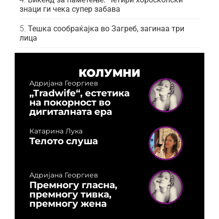
знаци ги чека супер забава
Тешка сообраќајка во Загреб, загинаа три
лица
КОЛУМНИ
Адријана Георгиев
„Tradwife“, естетика
на покорност во
дигиталната ера
Катарина Лука
Телото слуша
Адријана Георгиев
Премногу гласна,
премногу тивка,
премногу жена