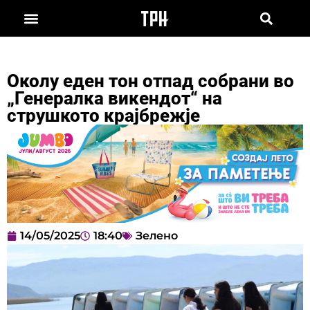
Околу еден тон отпад собрани во
„Генералка викендот“ на
струшкото крајбрежје
14/05/2025
18:40
Зелено