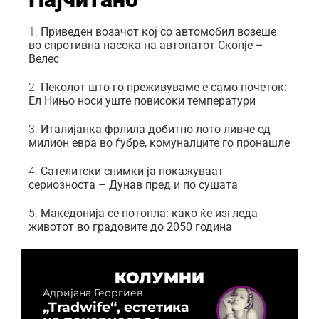
Приведен возачот кој со автомобил возеше
во спротивна насока на автопатот Скопје –
Велес
Пеколот што го преживуваме е само почеток:
Ел Нињо носи уште повисоки температури
Италијанка фрлила добитно лото ливче од
милион евра во ѓубре, комуналците го пронашле
Сателитски снимки ја покажуваат
сериозноста – Дунав пред и по сушата
Македонија се потопла: како ќе изгледа
животот во градовите до 2050 година
КОЛУМНИ
Адријана Георгиев
„Tradwife“, естетика