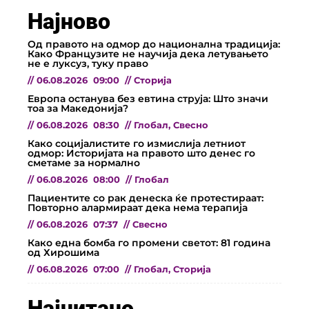
Најново
Од правото на одмор до национална традиција:
Како Французите не научија дека летувањето
не е луксуз, туку право
//
06.08.2026
09:00
//
Сторија
Европа останува без евтина струја: Што значи
тоа за Македонија?
//
06.08.2026
08:30
//
Глобал
,
Свесно
Како социјалистите го измислија летниот
одмор: Историјата на правото што денес го
сметаме за нормално
//
06.08.2026
08:00
//
Глобал
Пациентите со рак денеска ќе протестираат:
Повторно алармираат дека нема терапија
//
06.08.2026
07:37
//
Свесно
Како една бомба го промени светот: 81 година
од Хирошима
//
06.08.2026
07:00
//
Глобал
,
Сторија
Најчитано