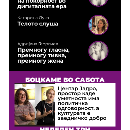
на покорност во
дигиталната ера
Катарина Лука
Телото слуша
Адријана Георгиев
Премногу гласна,
премногу тивка,
премногу жена
БОЦКАМЕ ВО САБОТА
Центар Јадро,
простор каде
уметноста има
политичка
одговорност, а
културата е
заедничко добро
НЕДЕЛЕН ТРН