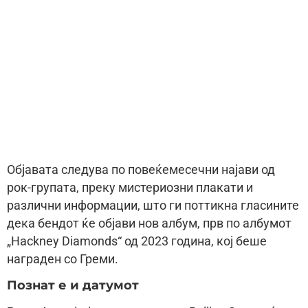
Објавата следува по повеќемесечни најави од
рок-групата, преку мистериозни плакати и
различни информации, што ги поттикна гласините
дека бендот ќе објави нов албум, прв по албумот
„Hackney Diamonds“ од 2023 година, кој беше
награден со Греми.
Познат е и датумот