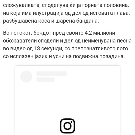
сложувалката, споделувајќи ја горната половина,
на која има илустрација од дел од неговата глава,
разбушавена коса и шарена бандана.
Во петокот, бендот пред своите 4,2 милиони
обожаватели сподели и дел од неименувана песна
во видео од 13 секунди, со препознатливото лого
со исплазен јазик и усни на подвижна позадина.