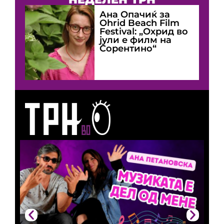
Ана Опачиќ за
Оhrid Beach Film
Festival: „Охрид во
јули е филм на
Сорентино“