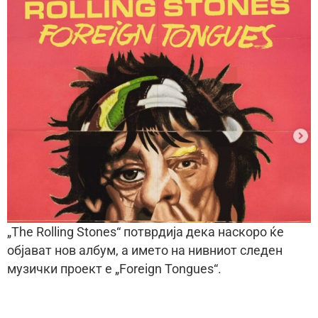
„The Rolling Stones“ потврдија дека наскоро ќе
објават нов албум, а името на нивниот следен
музички проект е „Foreign Tongues“.