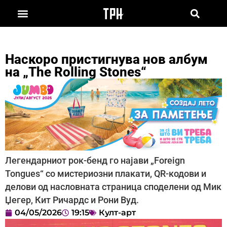
Наскоро пристигнува нов албум
на „The Rolling Stones“
Легендарниот рок-бенд го најави „Foreign
Tongues“ со мистериозни плакати, QR-кодови и
делови од насловната страница споделени од Мик
Џегер, Кит Ричардс и Рони Вуд.
04/05/2026
19:15
Култ-арт