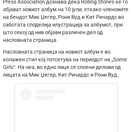
Press Association дознава дека Rolling Stones ќе го
објават новиот албум на 10 јули, откако членовите
на бендот Мик Џегер, Рони Вуд и Кит Ричардс во
саботата споделија илустрација за албумот, при
што секој од нив објави различен дел од
насловната страница.
Насловната страница на новиот албум е во
колажен стил кој потсетува на периодот на „Some
Girls“. На неа, во едно лице се споени делови од
лицата на Мик Џегер, Кит Ричардс и Рони Вуд.