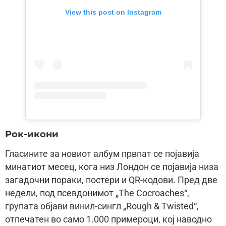
View this post on Instagram
Рок-икони
Гласините за новиот албум првпат се појавија
минатиот месец, кога низ Лондон се појавија низа
загадочни пораки, постери и QR-кодови. Пред две
недели, под псевдонимот „The Cocroaches“,
групата објави винил-сингл „Rough & Twisted“,
отпечатен во само 1.000 примероци, кој наводно