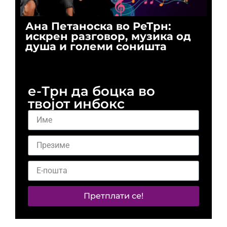
Ана Петаноска во РеТрн:
Ри
искрен разговор, музика од
го
душа и големи соништа
За
и 
е-Трн да боцка во
твојот инбокс
Претплати се!