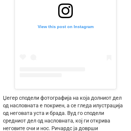
View this post on Instagram
Џегер сподели фотографија на која долниот дел
од насловната е покриен, а се гледа илустрација
од неговата уста и брада. Вуд го сподели
средниот дел од насловната, кој ги открива
неговите очи и нос. Ричардс ја доврши