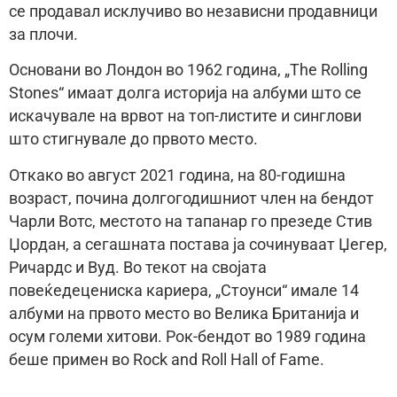
се продавал исклучиво во независни продавници
за плочи.
Основани во Лондон во 1962 година, „The Rolling
Stones“ имаат долга историја на албуми што се
искачувале на врвот на топ-листите и синглови
што стигнувале до првото место.
Откако во август 2021 година, на 80-годишна
возраст, почина долгогодишниот член на бендот
Чарли Вотс, местото на тапанар го презеде Стив
Џордан, а сегашната постава ја сочинуваат Џегер,
Ричардс и Вуд. Во текот на својата
повеќедецениска кариера, „Стоунси“ имале 14
албуми на првото место во Велика Британија и
осум големи хитови. Рок-бендот во 1989 година
беше примен во Rock and Roll Hall of Fame.