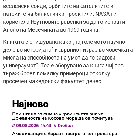
вселенски сонди, орбитите на сателитите и
патеките на балистички проектили. NASA ги
користела Њутновите равенки за да го испрати
Апол­о на Месечината во 1969 година.
Книгата е опишувана како „најголемото научно
дело во историјата” и „врвниот израз во човечката
мисла на способноста на умот да го задржи
универзумот”. Тоа е зборувано за книга чиј прв
тираж броeл помалку примероци отколку
просечен македонски факултет денес.
Најново
Приштина го симна украинското знаме:
Државноста на Косово мора да се почитува
//
09.08.2026
14:43
//
Глобал
Американците бараат построга контрола врз