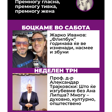
Премногу гласна,
премногу тивка,
премногу жена
БОЦКАМЕ ВО САБОТА
Жарко Иванов:
„Флипбук“
годинава ќе ве
изненади, насмее
и збуни
НЕДЕЛЕН ТРН
Проф. д-р
Александар
Трајковски: Што ќе
изгубевме без Ана
Липша? Многу –
духовно, културно,
општествено