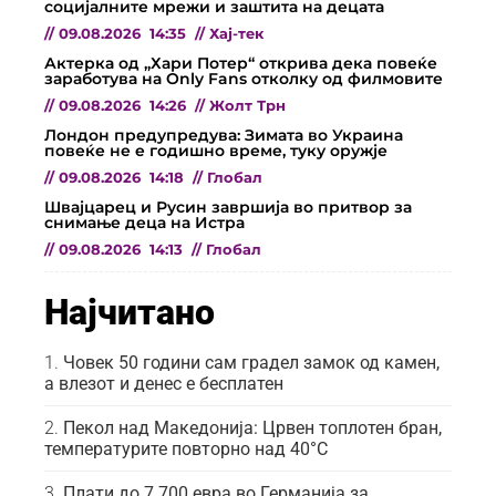
социјалните мрежи и заштита на децата
//
09.08.2026
14:35
//
Хај-тек
Актерка од „Хари Потер“ открива дека повеќе
заработува на Only Fans отколку од филмовите
//
09.08.2026
14:26
//
Жолт Трн
Лондон предупредува: Зимата во Украина
повеќе не е годишно време, туку оружје
//
09.08.2026
14:18
//
Глобал
Швајцарец и Русин завршија во притвор за
снимање деца на Истра
//
09.08.2026
14:13
//
Глобал
Најчитано
Човек 50 години сам градел замок од камен,
а влезот и денес е бесплатен
Пекол над Македонија: Црвен топлотен бран,
температурите повторно над 40°C
Плати до 7.700 евра во Германија за