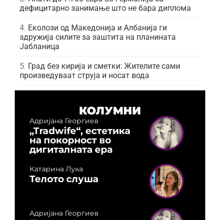
дефицитарно занимање што не бара диплома
Еколози од Македонија и Албанија ги
здружија силите за заштита на планината
Јабланица
Град без кирија и сметки: Жителите сами
произведуваат струја и носат вода
КОЛУМНИ
Адријана Георгиев
„Tradwife“, естетика
на покорност во
дигиталната ера
Катарина Лука
Телото слуша
Адријана Георгиев