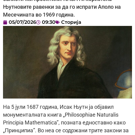
Њутновите равенки за да го испрати Апол­о на
Месечината во 1969 година.
05/07/2026
09:30
Сторија
На 5 јули 1687 година, Исак Њутн ја објавил
монументалната книга „Philosophiae Naturalis
Principia Mathematica”, позната едноставно како
„Принципиа”. Во неа се содржани трите закони за