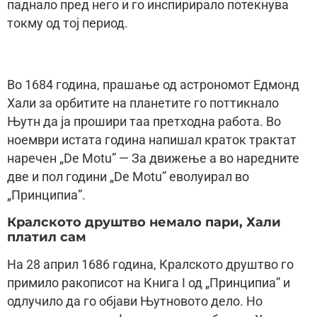
паднало пред него и го инспирирало потекнува
токму од тој период.
Во 1684 година, прашање од астрономот Едмонд
Хали за орбитите на планетите го поттикнало
Њутн да ја прошири таа претходна работа. Во
ноември истата година напишал краток трактат
наречен „De Motu” — За движење а во наредните
две и пол години „De Motu” еволуирал во
„Принципиа”.
Кралското друштво немало пари, Хали
платил сам
На 28 април 1686 година, Кралското друштво го
примило ракописот на Книга I од „Принципиа” и
одлучило да го објави Њутновото дело. Но