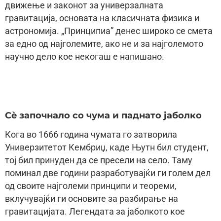
движење и законот за универзалната
гравитација, основата на класичната физика и
астрономија. „Принципиа” денес широко се смета
за едно од најголемите, ако не и за најголемото
научно дело кое некогаш е напишано.
Сè започнало со чума и паднато јаболко
Кога во 1666 година чумата го затворила
Универзитетот Кембриџ, каде Њутн бил студент,
тој бил принуден да се пресели на село. Таму
поминал две години разработувајќи ги голем дел
од своите најголеми принципи и теореми,
вклучувајќи ги основите за разбирање на
гравитацијата. Легендата за јаболкото кое