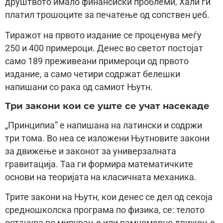
друштвото имало финансиски проблеми, Хали ги
платил трошоците за печатење од сопствен џеб.
Тиражот на првото издание се проценува меѓу
250 и 400 примероци. Денес во светот постојат
само 189 преживеани примероци од првото
издание, а само четири содржат белешки
напишани со рака од самиот Њутн.
Три закони кои се уште се учат насекаде
„Принципиа” е напишана на латински и содржи
три тома. Во неа се изложени Њутновите закони
за движење и законот за универзалната
гравитација. Таа ги формира математичките
основи на теоријата на класичната механика.
Трите закони на Њутн, кои денес се дел од секоја
средношколска програма по физика, се: телото