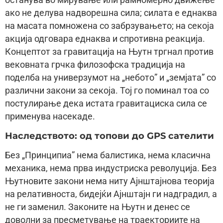
останува во мирување или рамномерно движење
ако не делува надворешна сила; силата е еднаква
на масата помножена со забрзувањето; на секоја
акција одговара еднаква и спротивна реакција.
Концептот за гравитација на Њутн тргнал против
вековната грчка филозофска традиција на
поделба на универзумот на „небото” и „земјата” со
различни закони за секоја. Тој го поминал тоа со
постулирање дека истата гравитациска сила се
применува насекаде.
Наследството: од топови до GPS сателити
Без „Принципиа” нема балистика, нема класична
механика, нема прва индустриска револуција. Без
Њутновите закони нема ниту Ајнштај­нова теорија
на релативноста, бидејќи Ајнштајн ги надградил, а
не ги заменил. Законите на Њутн и денес се
доволни за пресметување на траекториите на