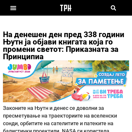
На денешен ден пред 338 години
Њутн ја објави книгата која го
промени светот: Приказната за
Принципиа
Законите на Њутн и денес се доволни за
пресметување на траекториите на вселенски
сонди, орбитите на сателитите и патеките на
балистички проектили. NASA ги користела