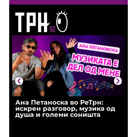
Ана Петаноска во РеТрн:
Ри
искрен разговор, музика од
го
душа и големи соништа
За
и 