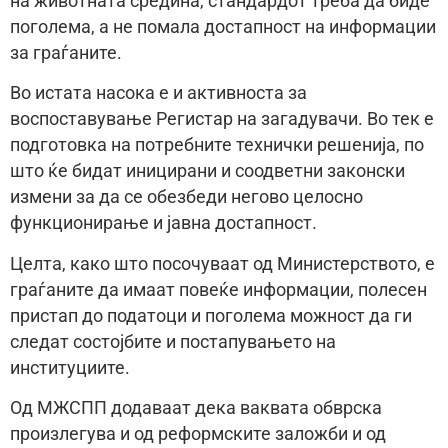
на животната средина, стандардот треба да биде
поголема, а не помала достапност на информации
за граѓаните.
Во истата насока е и активноста за
воспоставување Регистар на загадувачи. Во тек е
подготовка на потребните технички решенија, по
што ќе бидат иницирани и соодветни законски
измени за да се обезбеди негово целосно
функционирање и јавна достапност.
Целта, како што посочуваат од Министерството, е
граѓаните да имаат повеќе информации, полесен
пристап до податоци и поголема можност да ги
следат состојбите и постапувањето на
институциите.
Од МЖСПП додаваат дека ваквата обврска
произлегува и од реформските заложби и од