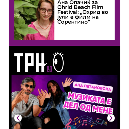
Ана Опачиќ за
Оhrid Beach Film
Festival: „Охрид во
јули е филм на
Сорентино“