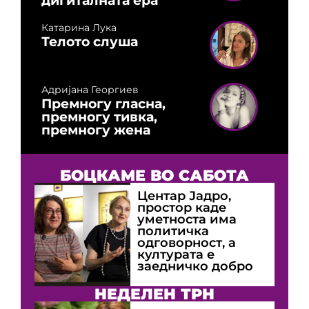
дигиталната ера
Катарина Лука
Телото слуша
Адријана Георгиев
Премногу гласна,
премногу тивка,
премногу жена
БОЦКАМЕ ВО САБОТА
Центар Јадро,
простор каде
уметноста има
политичка
одговорност, а
културата е
заедничко добро
НЕДЕЛЕН ТРН