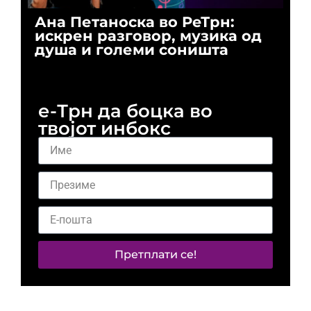
Ана Петаноска во РеТрн:
Ри
искрен разговор, музика од
го
душа и големи соништа
За
и 
е-Трн да боцка во
твојот инбокс
Претплати се!