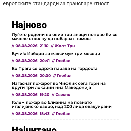
европските стандарди за транспарентност.
Најново
Луѓето родени во овие три знаци попрво би се
мачеле отколку да побараат помош
//
08.08.2026
21:10
//
Жолт Трн
Вучиќ: Избори за максимум три месеци
//
08.08.2026
20:41
//
Глобал
Во Прага се одржа парада на гордоста
//
08.08.2026
20:00
//
Глобал
Изгаснат пожарот во Чифлик сега гори на
други три локации низ Македонија
//
08.08.2026
19:20
//
Свесно
Голем пожар во близина на познато
италијанско езеро, над 200 лица евакуирани
//
08.08.2026
18:43
//
Глобал
Најчитано